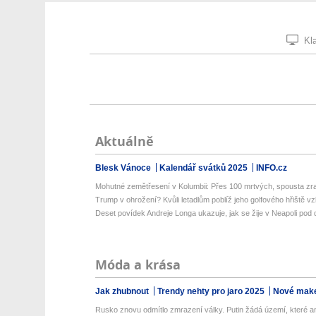
Kla
Aktuálně
Blesk Vánoce
Kalendář svátků 2025
INFO.cz
Mohutné zemětřesení v Kolumbii: Přes 100 mrtvých, spousta zra
Trump v ohrožení? Kvůli letadlům poblíž jeho golfového hřiště vzlé
Deset povídek Andreje Longa ukazuje, jak se žije v Neapoli pod d
Móda a krása
Jak zhubnout
Trendy nehty pro jaro 2025
Nové make
Rusko znovu odmítlo zmrazení války. Putin žádá území, které ani