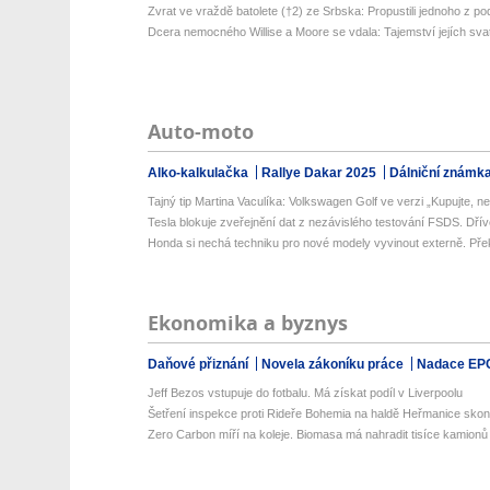
Zvrat ve vraždě batolete (†2) ze Srbska: Propustili jednoho z pod
Dcera nemocného Willise a Moore se vdala: Tajemství jejích svat
Auto-moto
Alko-kalkulačka
Rallye Dakar 2025
Dálniční známk
Tajný tip Martina Vaculíka: Volkswagen Golf ve verzi „Kupujte, než
Tesla blokuje zveřejnění dat z nezávislého testování FSDS. Dřív
Honda si nechá techniku pro nové modely vyvinout externě. Přek
Ekonomika a byznys
Daňové přiznání
Novela zákoníku práce
Nadace EP
Jeff Bezos vstupuje do fotbalu. Má získat podíl v Liverpoolu
Šetření inspekce proti Rideře Bohemia na haldě Heřmanice skonči
Zero Carbon míří na koleje. Biomasa má nahradit tisíce kamionů