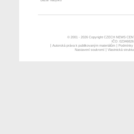
Bazar nábytku
© 2001 - 2026 Copyright
CZECH NEWS CENT
IČO: 02346826,
Autorská práva k publikovaným materiálům
Podmínky p
Nastavení soukromí
Vlastnická struktu