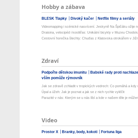
Hobby a zábava
BLESK Tlapky
Divoký kačer
Netflix filmy a seriály
Videomapping i scénické nasvícení. Jeskyně Na Špičáku ožije no
Draisina, velocipéd i kostitřas: Unikátní bicykly v Muzeu Chodsk
Cestovní horečka šlechty: Chuďas z Klatovska otrokářem v Již
Zdraví
Podpořte dětskou imunitu
Babské rady proti nachlaz
vším pomůže rýmovník
Jak se zdravě zchladit v tropických vedrech: Co pomáhá a kdy už
Úpal a úžeh: Jak je poznat a jak se z nich rychle vyléčit
Parazité v nás: Kterým se u nás líbí a kde v našem těle je můžem
Video
Prostor X
Branky, body, kokoti
Fortuna liga