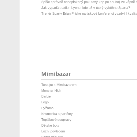
Spíše správně neodpískaný pokutový kop po souboji ve vápně 
Jak vypadá stadion Lyonu, kde už v úterý vyběhne Sparta?
Trenér Sparty Brian Priske na tiskové konferenci vyzdvihl kvality
Mimibazar
Testujte s Mimibazarem
Monster High
Barbie
Lego
Pyžama
Kosmetika a parfémy
Teplákové soupravy
Dětské boty
Ložní povlečení