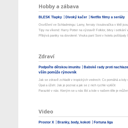
Hobby a zábava
BLESK Tlapky
Divoký kačer
Netflix filmy a seriály
Osvěžení ve Schladmingu: Lamy, ferraty i koulovačka v létě jsou 
Tipy na víkend: Harry Potter na výstavě! Folklor, bitvy i setkání 
Přibývá paniky na dovolené: Vnuka paní Soni v hotelu poštípaly š
Zdraví
Podpořte dětskou imunitu
Babské rady proti nachlaz
vším pomůže rýmovník
Jak se zdravě zchladit v tropických vedrech: Co pomáhá a kdy už
Úpal a úžeh: Jak je poznat a jak se z nich rychle vyléčit
Parazité v nás: Kterým se u nás líbí a kde v našem těle je můžem
Video
Prostor X
Branky, body, kokoti
Fortuna liga