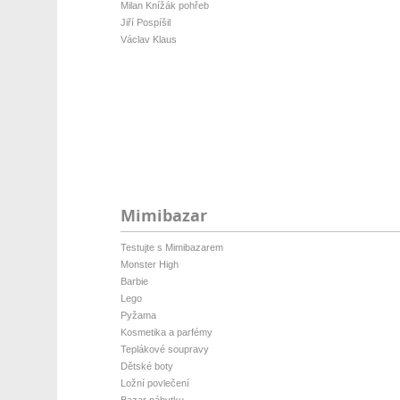
Milan Knížák pohřeb
Jiří Pospíšil
Václav Klaus
Mimibazar
Testujte s Mimibazarem
Monster High
Barbie
Lego
Pyžama
Kosmetika a parfémy
Teplákové soupravy
Dětské boty
Ložní povlečení