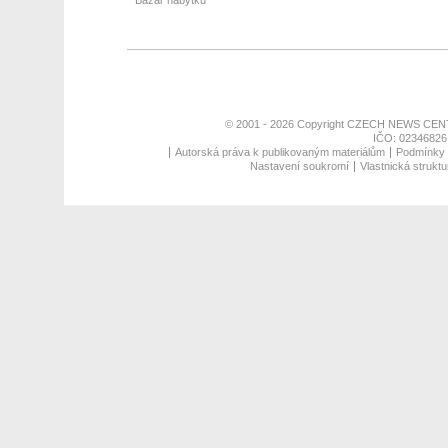
Bazar nábytku
© 2001 - 2026 Copyright
CZECH NEWS CENT
IČO: 02346826,
Autorská práva k publikovaným materiálům
Podmínky p
Nastavení soukromí
Vlastnická struktu