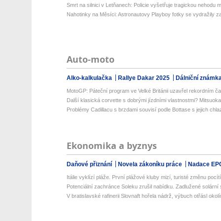
Smrt na silnici v Letňanech: Policie vyšetřuje tragickou nehodu m
Nahotinky na Měsíci: Astronautovy Playboy fotky se vydražily za 
Auto-moto
Alko-kalkulačka
Rallye Dakar 2025
Dálniční známk
MotoGP: Páteční program ve Velké Británii uzavřel rekordním č
Další klasická corvette s dobrými jízdními vlastnostmi? Mitsuoka
Problémy Cadillacu s brzdami souvisí podle Bottase s jejich chl
Ekonomika a byznys
Daňové přiznání
Novela zákoníku práce
Nadace EP
Itálie vyklízí pláže. První plážové kluby mizí, turisté změnu pocítí 
Potenciální zachránce Soleku zrušil nabídku. Zadlužené solární 
V bratislavské rafinerii Slovnaft hořela nádrž, výbuch otřásl okol