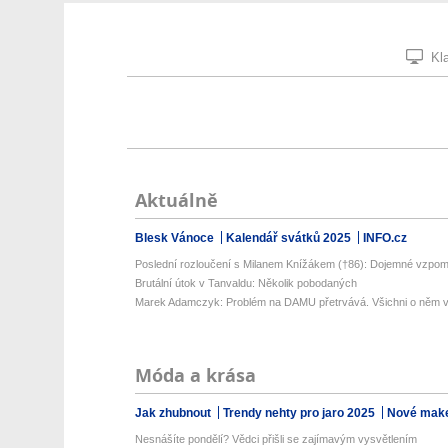
Kla
Aktuálně
Blesk Vánoce
Kalendář svátků 2025
INFO.cz
Poslední rozloučení s Milanem Knížákem (†86): Dojemné vzpomín
Brutální útok v Tanvaldu: Několik pobodaných
Marek Adamczyk: Problém na DAMU přetrvává. Všichni o něm vě
Móda a krása
Jak zhubnout
Trendy nehty pro jaro 2025
Nové make
Nesnášíte pondělí? Vědci přišli se zajímavým vysvětlením