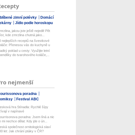
Recepty
blíbené zimní polévky
Domácí
ekárny
Jídlo podle horoskopu
rzlina, jakou jste ještě nejedli! Pět
íst, kde zmrzlina chutná jako...
0 nejlepších receptů na švestkové
oláče: Přenesou vás do kuchyně u
..
ladký poklad u cesty: Využijte letní
pendlíky do tvarohového koláče,...
Pro nejmenší
ourissonova poradna
omiksy
Festival ABC
esková hra Stínadla: Rychlé šípy
žívají v napínavé
ourrisonova poradna: Jsem líná a nic
e mi nechce dělat: Kdy jde o ún...
eská společnost ornitologická slaví
00 let: Jak chrání ptáky v ČR?