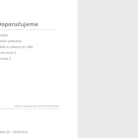
Doporučujeme
tarjob
eské podcasty
ádio a zábava pro děti
rekvence 1
vropa 2
patička vygenerovaná: 08:20:18 09.08.2026
ha 10 - Strašnice,