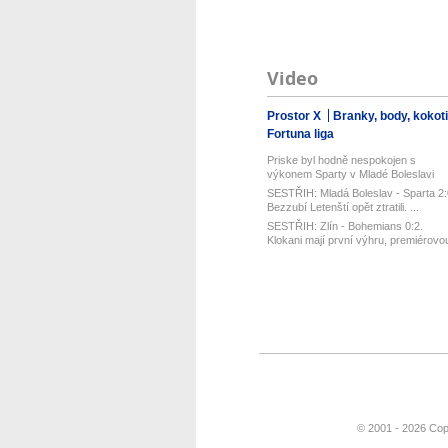
Video
Prostor X
Branky, body, kokot
Fortuna liga
Priske byl hodně nespokojen s
výkonem Sparty v Mladé Boleslavi
SESTŘIH: Mladá Boleslav - Sparta 2:
Bezzubí Letenští opět ztratili. ...
SESTŘIH: Zlín - Bohemians 0:2.
Klokani mají první výhru, premiérovo
t...
© 2001 - 2026 Cop