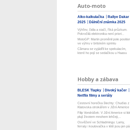
Auto-moto
Alko-kalkulačka
Rallye Dakar
2025
Dálniční známka 2025
Výhřev, čidla a stačí, říká průzkum.
Pokročilá elektronika není priori...
MotoGP: Martin proměnil pole positio
ve výhru v britském sprintu
Câmara se vyjádřil ke spekulacím,
které ho pojí se sedačkou u Haasu
Hobby a zábava
BLESK Tlapky
Divoký kačer
Netflix filmy a seriály
Cestovní horečka šlechty: Chuďas z
Klatovska otrokářem v Jižní Americe
Filip Vondrášek: V Jižní Americe si lid
plují životem mnohem lehčeji,...
Osvěžení ve Schladmingu: Lamy,
ferraty i koulovačka v létě jsou jen pá.