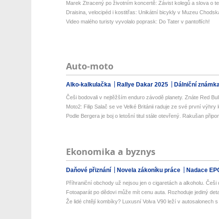
Marek Ztracený po životním koncertě: Závist kolegů a slova o te
Draisina, velocipéd i kostitřas: Unikátní bicykly v Muzeu Chodsk
Video malého turisty vyvolalo poprask: Do Tater v pantoflích!
Auto-moto
Alko-kalkulačka
Rallye Dakar 2025
Dálniční známk
Češi bodovali v nejtěžším enduro závodě planety. Znáte Red Bul
Moto2: Filip Salač se ve Velké Británii raduje ze své první výhry k
Podle Bergera je boj o letošní titul stále otevřený. Rakušan připo
Ekonomika a byznys
Daňové přiznání
Novela zákoníku práce
Nadace EP
Příhraniční obchody už nejsou jen o cigaretách a alkoholu. Češi d
Fotoaparát po dědovi může mít cenu auta. Rozhoduje jediný detail
Že lidé chtějí kombíky? Luxusní Volva V90 leží v autosalonech s m