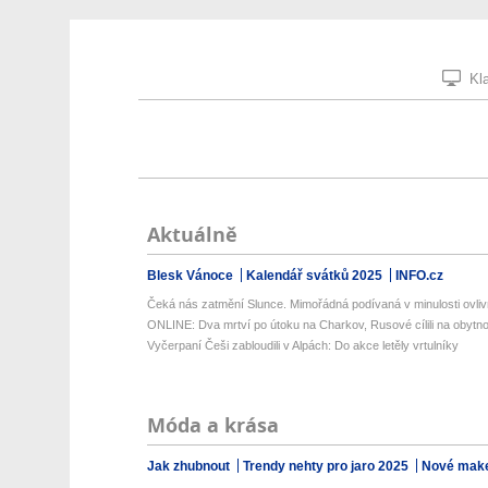
Kla
Aktuálně
Blesk Vánoce
Kalendář svátků 2025
INFO.cz
Čeká nás zatmění Slunce. Mimořádná podívaná v minulosti ovlivň
ONLINE: Dva mrtví po útoku na Charkov, Rusové cílili na obytno
Vyčerpaní Češi zabloudili v Alpách: Do akce letěly vrtulníky
Móda a krása
Jak zhubnout
Trendy nehty pro jaro 2025
Nové make