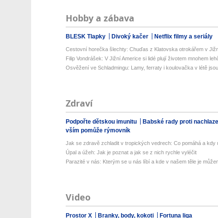
Hobby a zábava
BLESK Tlapky
Divoký kačer
Netflix filmy a seriály
Cestovní horečka šlechty: Chuďas z Klatovska otrokářem v Již
Filip Vondrášek: V Jižní Americe si lidé plují životem mnohem lehče
Osvěžení ve Schladmingu: Lamy, ferraty i koulovačka v létě jsou 
Zdraví
Podpořte dětskou imunitu
Babské rady proti nachlaz
vším pomůže rýmovník
Jak se zdravě zchladit v tropických vedrech: Co pomáhá a kdy už
Úpal a úžeh: Jak je poznat a jak se z nich rychle vyléčit
Parazité v nás: Kterým se u nás líbí a kde v našem těle je můžem
Video
Prostor X
Branky, body, kokoti
Fortuna liga