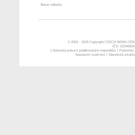
Bazar nábytku
© 2001 - 2026 Copyright
CZECH NEWS CENT
IČO: 02346826,
Autorská práva k publikovaným materiálům
Podmínky p
Nastavení soukromí
Vlastnická struktu