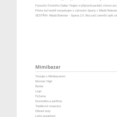
Fanoušci čínského Dalian Yingbo si připravili parádní choreo pro
Priske byl hodně nespokojen s výkonem Sparty v Mladé Bolesla
SESTŘIH: Mladá Boleslav - Sparta 2:0. Bezzubí Letenští opět ztrati
Mimibazar
Testujte s Mimibazarem
Monster High
Barbie
Lego
Pyžama
Kosmetika a parfémy
Teplákové soupravy
Dětské boty
Ložní povlečení