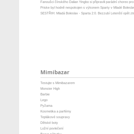
Fanoušci čínského Dalian Yingbo si připravili parádní choreo pro
Priske byl hodně nespokojen s výkonem Sparty v Mladé Bolesla
SESTŘIH: Mladá Boleslav - Sparta 2:0. Bezzubí Letenští opět ztrati
Mimibazar
Testujte s Mimibazarem
Monster High
Barbie
Lego
Pyžama
Kosmetika a parfémy
Teplákové soupravy
Dětské boty
Ložní povlečení