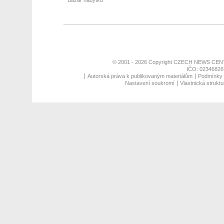
Bazar nábytku
© 2001 - 2026 Copyright
CZECH NEWS CENT
IČO: 02346826,
Autorská práva k publikovaným materiálům
Podmínky p
Nastavení soukromí
Vlastnická struktu