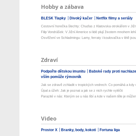
Hobby a zábava
BLESK Tlapky
Divoký kačer
Netflix filmy a seriály
Cestovní horečka šlechty: Chuďas z Klatovska otrokářem v Již
Filip Vondrášek: V Jižní Americe si lidé plují životem mnohem lehče
Osvěžení ve Schladmingu: Lamy, ferraty i koulovačka v létě jsou 
Zdraví
Podpořte dětskou imunitu
Babské rady proti nachlaz
vším pomůže rýmovník
Jak se zdravě zchladit v tropických vedrech: Co pomáhá a kdy už
Úpal a úžeh: Jak je poznat a jak se z nich rychle vyléčit
Parazité v nás: Kterým se u nás líbí a kde v našem těle je můžem
Video
Prostor X
Branky, body, kokoti
Fortuna liga