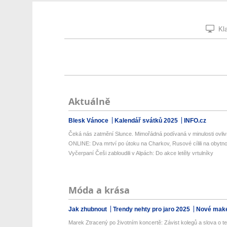
Kla
Aktuálně
Blesk Vánoce
Kalendář svátků 2025
INFO.cz
Čeká nás zatmění Slunce. Mimořádná podívaná v minulosti ovlivň
ONLINE: Dva mrtví po útoku na Charkov, Rusové cílili na obytno
Vyčerpaní Češi zabloudili v Alpách: Do akce letěly vrtulníky
Móda a krása
Jak zhubnout
Trendy nehty pro jaro 2025
Nové make
Marek Ztracený po životním koncertě: Závist kolegů a slova o te