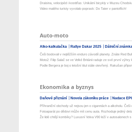
Draisina, velocipéd i kostitřas: Unikátní bicykly v Muzeu Chodsk
Video malého turisty vyvolalo poprask: Do Tater v pantoflích!
Auto-moto
Alko-kalkulačka
Rallye Dakar 2025
Dálniční známk
Češi bodovali v nejtěžším enduro závodě planety. Znáte Red Bul
Moto2: Filip Salač se ve Velké Británii raduje ze své první výhry k
Podle Bergera je boj o letošní titul stále otevřený. Rakušan připo
Ekonomika a byznys
Daňové přiznání
Novela zákoníku práce
Nadace EP
Příhraniční obchody už nejsou jen o cigaretách a alkoholu. Češi d
Fotoaparát po dědovi může mít cenu auta. Rozhoduje jediný detail
Že lidé chtějí kombíky? Luxusní Volva V90 leží v autosalonech s m