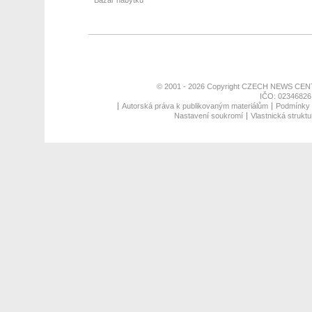
Bazar nábytku
© 2001 - 2026 Copyright
CZECH NEWS CENT
IČO: 02346826,
Autorská práva k publikovaným materiálům
Podmínky p
Nastavení soukromí
Vlastnická struktu