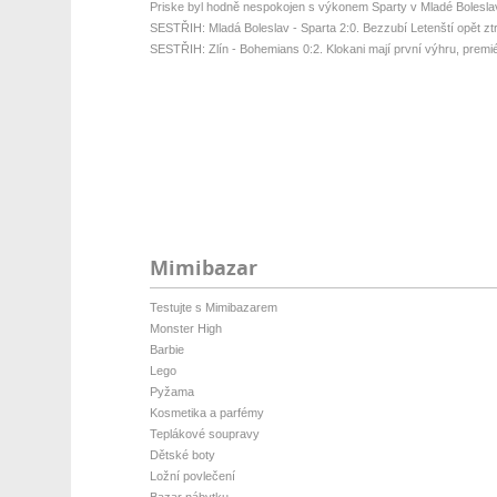
Priske byl hodně nespokojen s výkonem Sparty v Mladé Bolesla
SESTŘIH: Mladá Boleslav - Sparta 2:0. Bezzubí Letenští opět ztrati
SESTŘIH: Zlín - Bohemians 0:2. Klokani mají první výhru, premié
Mimibazar
Testujte s Mimibazarem
Monster High
Barbie
Lego
Pyžama
Kosmetika a parfémy
Teplákové soupravy
Dětské boty
Ložní povlečení