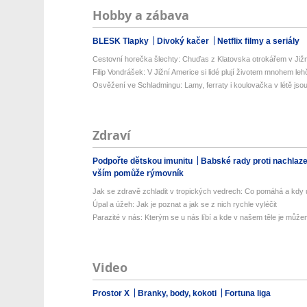
Hobby a zábava
BLESK Tlapky
Divoký kačer
Netflix filmy a seriály
Cestovní horečka šlechty: Chuďas z Klatovska otrokářem v Již
Filip Vondrášek: V Jižní Americe si lidé plují životem mnohem lehče
Osvěžení ve Schladmingu: Lamy, ferraty i koulovačka v létě jsou 
Zdraví
Podpořte dětskou imunitu
Babské rady proti nachlaz
vším pomůže rýmovník
Jak se zdravě zchladit v tropických vedrech: Co pomáhá a kdy už
Úpal a úžeh: Jak je poznat a jak se z nich rychle vyléčit
Parazité v nás: Kterým se u nás líbí a kde v našem těle je můžem
Video
Prostor X
Branky, body, kokoti
Fortuna liga