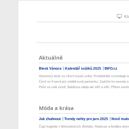
Kla
Aktuálně
Blesk Vánoce
Kalendář svátků 2025
INFO.cz
Historický bizár ze všech koutů světa: Prohlédněte si kombajn ta
Čech ve Francii prý umlátil svojí partnerku: Zadržet ho musela z
Peče se celá země, Babišova vláda ale mlčí a mlží. Přitom extré
Móda a krása
Jak zhubnout
Trendy nehty pro jaro 2025
Nové make
Čapí tragédie v Bohuslavicích: Bohdan, Radovan a Amálka uhynu