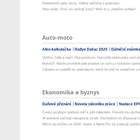
Pawlowské ujely nervy: Halina nařčena z podvodu!
Vlna veder: Proč víc umírají ženy? Není to o „slabším pohlaví“
Auto-moto
Alko-kalkulačka
Rallye Dakar 2025
Dálniční známk
Výhřev, čidla a stačí, říká průzkum. Pokročilá elektronika není prio
MotoGP: Martin proměnil pole position ve výhru v britském sprin
Câmara se vyjádřil ke spekulacím, které ho pojí se sedačkou u
Ekonomika a byznys
Daňové přiznání
Novela zákoníku práce
Nadace EP
Český prodejce telefonů míří k pěti miliardám. Pomohl mu obcho
AI asistenti začínají nakupovat za lidi. Obchodníci se připravují na
Měsíc po požáru ve Zlíně. Vasky a Alpine Pro se zotavují, potíže a