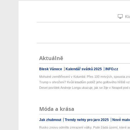
Kla
Aktuálně
Blesk Vánoce
Kalendář svátků 2025
INFO.cz
Mohutné zemětřesení v Kolumbii: Přes 100 mrtvých, spousta zra
Trump v ohrožení? Kvůli letadlům poblíž jeho golfového hřiště vzlé
Deset povídek Andreje Longa ukazuje, jak se žije v Neapoli pod d
Móda a krása
Jak zhubnout
Trendy nehty pro jaro 2025
Nové make
Rusko znovu odmítlo zmrazení války. Putin žádá území, které ani