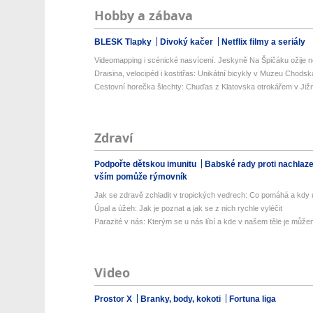
Hobby a zábava
BLESK Tlapky
Divoký kačer
Netflix filmy a seriály
Videomapping i scénické nasvícení. Jeskyně Na Špičáku ožije no
Draisina, velocipéd i kostitřas: Unikátní bicykly v Muzeu Chodsk
Cestovní horečka šlechty: Chuďas z Klatovska otrokářem v Již
Zdraví
Podpořte dětskou imunitu
Babské rady proti nachlaz
vším pomůže rýmovník
Jak se zdravě zchladit v tropických vedrech: Co pomáhá a kdy už
Úpal a úžeh: Jak je poznat a jak se z nich rychle vyléčit
Parazité v nás: Kterým se u nás líbí a kde v našem těle je můžem
Video
Prostor X
Branky, body, kokoti
Fortuna liga