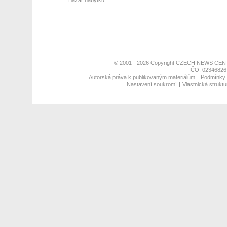
Bazar nábytku
© 2001 - 2026 Copyright
CZECH NEWS CENT
IČO: 02346826,
Autorská práva k publikovaným materiálům
Podmínky p
Nastavení soukromí
Vlastnická struktu