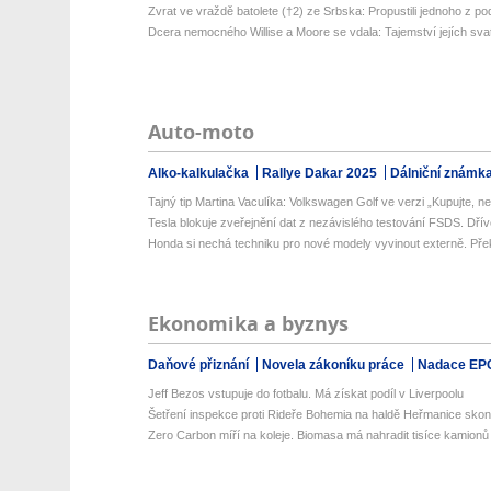
Zvrat ve vraždě batolete (†2) ze Srbska: Propustili jednoho z pod
Dcera nemocného Willise a Moore se vdala: Tajemství jejích svat
Auto-moto
Alko-kalkulačka
Rallye Dakar 2025
Dálniční známk
Tajný tip Martina Vaculíka: Volkswagen Golf ve verzi „Kupujte, než
Tesla blokuje zveřejnění dat z nezávislého testování FSDS. Dřív
Honda si nechá techniku pro nové modely vyvinout externě. Přek
Ekonomika a byznys
Daňové přiznání
Novela zákoníku práce
Nadace EP
Jeff Bezos vstupuje do fotbalu. Má získat podíl v Liverpoolu
Šetření inspekce proti Rideře Bohemia na haldě Heřmanice skonči
Zero Carbon míří na koleje. Biomasa má nahradit tisíce kamionů