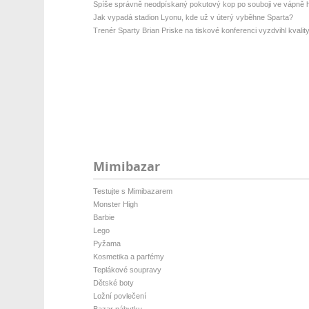
Spíše správně neodpískaný pokutový kop po souboji ve vápně 
Jak vypadá stadion Lyonu, kde už v úterý vyběhne Sparta?
Trenér Sparty Brian Priske na tiskové konferenci vyzdvihl kvality
Mimibazar
Testujte s Mimibazarem
Monster High
Barbie
Lego
Pyžama
Kosmetika a parfémy
Teplákové soupravy
Dětské boty
Ložní povlečení