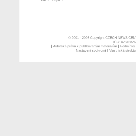
Bazar nábytku
© 2001 - 2026 Copyright
CZECH NEWS CENT
IČO: 02346826,
Autorská práva k publikovaným materiálům
Podmínky p
Nastavení soukromí
Vlastnická struktu