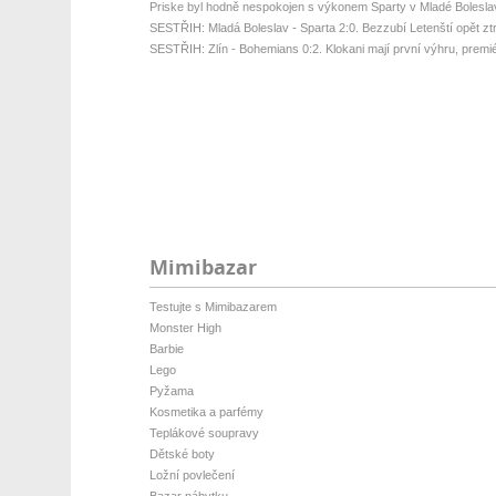
Priske byl hodně nespokojen s výkonem Sparty v Mladé Bolesla
SESTŘIH: Mladá Boleslav - Sparta 2:0. Bezzubí Letenští opět ztrati
SESTŘIH: Zlín - Bohemians 0:2. Klokani mají první výhru, premié
Mimibazar
Testujte s Mimibazarem
Monster High
Barbie
Lego
Pyžama
Kosmetika a parfémy
Teplákové soupravy
Dětské boty
Ložní povlečení