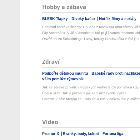
Hobby a zábava
BLESK Tlapky
Divoký kačer
Netflix filmy a seriály
Cestovní horečka šlechty: Chuďas z Klatovska otrokářem v Již
Filip Vondrášek: V Jižní Americe si lidé plují životem mnohem lehče
Osvěžení ve Schladmingu: Lamy, ferraty i koulovačka v létě jsou 
Zdraví
Podpořte dětskou imunitu
Babské rady proti nachlaz
vším pomůže rýmovník
Jak se zdravě zchladit v tropických vedrech: Co pomáhá a kdy už
Úpal a úžeh: Jak je poznat a jak se z nich rychle vyléčit
Parazité v nás: Kterým se u nás líbí a kde v našem těle je můžem
Video
Prostor X
Branky, body, kokoti
Fortuna liga