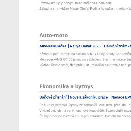
Pawlowské ujely nervy: Halina nařčena z podvodu!
Záhadná smrt vítěze MasterChefa! Rodina ho našla mrtvého v lo
Auto-moto
Alko-kalkulačka
Rallye Dakar 2025
Dálniční známk
Závod Super Formule na okruhu SUGO i díky Safety Caru ovládl
Mercedes-AMG GT 53 je novým základem. Stačí mu imitace šesti
Výhřev, čidla a stačí, říká průzkum. Pokročilá elektronika není prio
Ekonomika a byznys
Daňové přiznání
Novela zákoníku práce
Nadace EP
Češi ve velkém vozí ojetiny ze zahraničí. Mezi nimi i přes sto Ferr
V Holešovicích má vzniknout nové koupaliště. Bazén chtějí napust
Český prodejce telefonů míří k pěti miliardám. Pomohl mu obcho