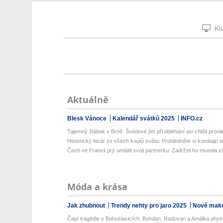
Kla
Aktuálně
Blesk Vánoce
Kalendář svátků 2025
INFO.cz
Tajemný žlábek v Brně: Švédové jím při obléhání asi chtěli pronik
Historický bizár ze všech koutů světa: Prohlédněte si kombajn ta
Čech ve Francii prý umlátil svoji partnerku: Zadržet ho musela z
Móda a krása
Jak zhubnout
Trendy nehty pro jaro 2025
Nové make
Čapí tragédie v Bohuslavicích: Bohdan, Radovan a Amálka uhynu