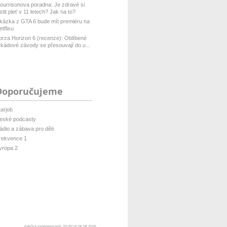
ourrisonova poradna: Je zdravé si
istit pleť v 11 letech? Jak na to?
kázka z GTA 6 bude mít premiéru na
etflixu
orza Horizon 6 (recenze): Oblíbené
rkádové závody se přesouvají do u...
Doporučujeme
tarjob
eské podcasty
ádio a zábava pro děti
rekvence 1
vropa 2
patička vygenerovaná: 20:30:16 06.08.2026