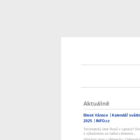
Aktuálně
Blesk Vánoce
Kalendář svátk
2025
INFO.cz
Teroristický útok Rusů v Lipsku!? Dr
s výbušninou se našel u Antonov...
Výbušný dron v Německu: Odborníci