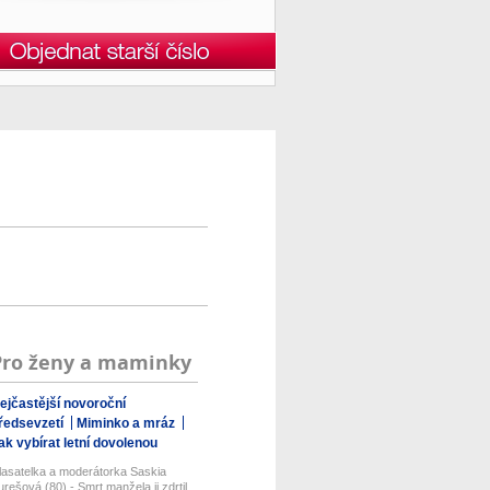
Pro ženy a maminky
ejčastější novoroční
ředsevzetí
Miminko a mráz
ak vybírat letní dovolenou
lasatelka a moderátorka Saskia
urešová (80) - Smrt manžela ji zdrtil...