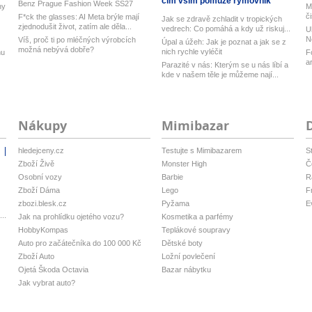
čím vším pomůže rýmovník
Benz Prague Fashion Week SS27
ny
M
č
F*ck the glasses: AI Meta brýle mají
Jak se zdravě zchladit v tropických
zjednodušit život, zatím ale děla...
vedrech: Co pomáhá a kdy už riskuj...
U
N
Víš, proč ti po mléčných výrobcích
Úpal a úžeh: Jak je poznat a jak se z
možná nebývá dobře?
nich rychle vyléčit
nu
F
a
Parazité v nás: Kterým se u nás líbí a
kde v našem těle je můžeme nají...
Nákupy
Mimibazar
hledejceny.cz
Testujte s Mimibazarem
S
i
Zboží Živě
Monster High
Č
Osobní vozy
Barbie
R
Zboží Dáma
Lego
F
zbozi.blesk.cz
Pyžama
E
..
Jak na prohlídku ojetého vozu?
Kosmetika a parfémy
HobbyKompas
Teplákové soupravy
Auto pro začátečníka do 100 000 Kč
Dětské boty
Zboží Auto
Ložní povlečení
Ojetá Škoda Octavia
Bazar nábytku
Jak vybrat auto?