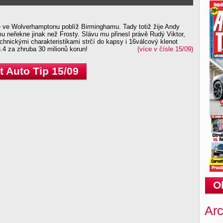
 ve Wolverhamptonu poblíž Birminghamu. Tady totiž žije Andy
mu neřekne jinak než Frosty. Slávu mu přinesl právě Rudý Viktor,
chnickými charakteristikami strčí do kapsy i 16válcový klenot
.4 za zhruba 30 milionů korun!
(více v čísle 15/09)
 Auto Tip 15/09
O
Arc