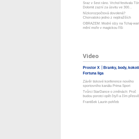
Sraz v šest ráno. Vrchol festivalu Tó
Dolomit zazní za úsvitu ve 300...
Nízkorozpočtová dovolená?
Chorvatsko jedno z nejdražších
v Evropě! Lev...
OBRAZEM: Modré slzy na Tchaj-wa
mění moře v magickou říši
Video
Prostor X
Branky, body, kokot
Fortuna liga
Závěr tiskové konference nového
sportovního kanálu Prima Sport
Tvůrci StarDance o změnách: Proč
budou porotci opět čtyři a čím přesvě.
František Laurin pohřeb