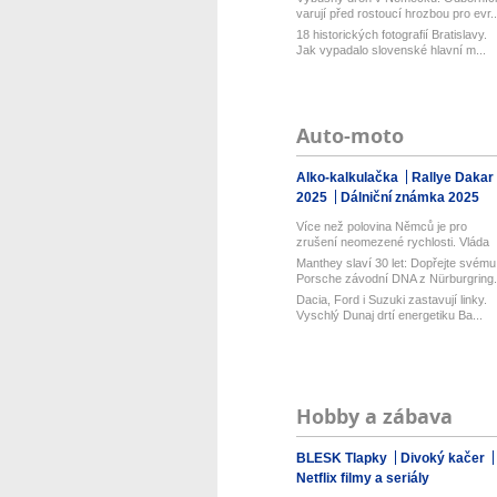
varují před rostoucí hrozbou pro evr..
18 historických fotografií Bratislavy.
Jak vypadalo slovenské hlavní m...
Auto-moto
Alko-kalkulačka
Rallye Dakar
2025
Dálniční známka 2025
Více než polovina Němců je pro
zrušení neomezené rychlosti. Vláda
řekl...
Manthey slaví 30 let: Dopřejte svému
Porsche závodní DNA z Nürburgring.
Dacia, Ford i Suzuki zastavují linky.
Vyschlý Dunaj drtí energetiku Ba...
Hobby a zábava
BLESK Tlapky
Divoký kačer
Netflix filmy a seriály