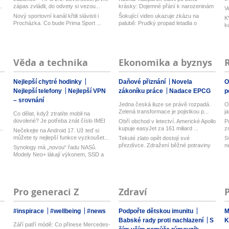
.
zápas zvládli, do odvety si vezou...
krásky: Dojemné přání k narozeninám
V
Nový sportovní kanál křtili slávisti i
Šokující video ukazuje zkázu na
K
Procházka. Co bude Prima Sport ...
palubě: Prudký propad letadla o
k
desítk...
Věda a technika
Ekonomika a byznys
Nejlepší chytré hodinky
Daňové přiznání
Novela
O
Nejlepší telefony
Nejlepší VPN
zákoníku práce
Nadace EPCG
p
– srovnání
Jedna česká iluze se právě rozpadá.
O
Zelená transformace je pojistkou p...
j
Co dělat, když ztratíte mobil na
dovolené? Je potřeba znát číslo IMEI
Obří obchod v letectví. Americké Apollo
P
...
..
kupuje easyJet za 161 miliard ...
z
Nečekejte na Android 17. Už teď si
můžete ty nejlepší funkce vyzkoušet...
Tekuté zlato opět dostojí své
S
přezdívce. Zdražení běžné potraviny
n
Synology má „novou“ řadu NASů.
brzy...
Modely Neo+ lákají výkonem, SSD a
vyměn...
Pro generaci Z
Zdraví
#inspirace
#wellbeing
#news
Podpořte dětskou imunitu
M
Babské rady proti nachlazení
S
K
Září patří módě: Co přinese Mercedes-