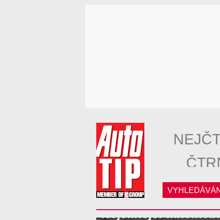
NEJČT
ČTR
VYHLEDÁVÁN
Nejsilnější automobi