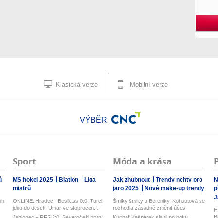
Klasická verze
Mobilní verze
VÝBĚR
Sport
Móda a krása
ů
MS hokej 2025
Biatlon
Liga
Jak zhubnout
Trendy nehty pro
N
mistrů
jaro 2025
Nové make-up trendy
p
J
on
ONLINE: Hradec - Besiktas 0:0. Turci
Šmiky šmiky u Bereniky. Kohoutová se
jdou do deseti! Umar ve stoprocen...
rozhodla zásadně změnit účes
H
B
Jablonec – RFS 2:0. Severočeši první
Kuchař Kašpárek slavil po boku