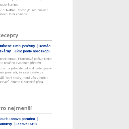
eggie Burritos
VÍZ: Rafťáci. Otestujte své znalosti
ultovní letní komedie
Recepty
blíbené zimní polévky
Domácí
ekárny
Jídlo podle horoskopu
opsie bread: Proteinové pečivo lehké
ako obláček zvládnete připravit...
ozor na jedovaté cukety! Jeden jasný
nak prozradí, že se jim máte vy...
věží letní saláty, které vás v horku
eunaví: Zkuste k zelenině přida...
Pro nejmenší
ourissonova poradna
omiksy
Festival ABC