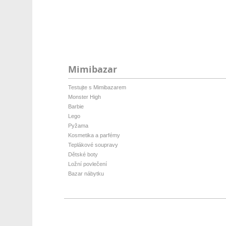
Mimibazar
Testujte s Mimibazarem
Monster High
Barbie
Lego
Pyžama
Kosmetika a parfémy
Teplákové soupravy
Dětské boty
Ložní povlečení
Bazar nábytku