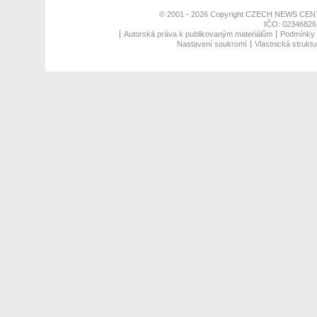
© 2001 - 2026 Copyright
CZECH NEWS CENT
IČO: 02346826,
Autorská práva k publikovaným materiálům
Podmínky p
Nastavení soukromí
Vlastnická struktu