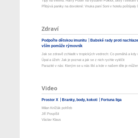
Tipy na víkend: Harry Potter na výstavě! Folklor, bitvy i setkání 
Přibývá paniky na dovolené: Vnuka paní Soni v hotelu poštípaly š
Zdraví
Podpořte dětskou imunitu
Babské rady proti nachlaz
vším pomůže rýmovník
Jak se zdravě zchladit v tropických vedrech: Co pomáhá a kdy už
Úpal a úžeh: Jak je poznat a jak se z nich rychle vyléčit
Parazité v nás: Kterým se u nás líbí a kde v našem těle je můžem
Video
Prostor X
Branky, body, kokoti
Fortuna liga
Milan Knížák pohřeb
Jiří Pospíšil
Václav Klaus