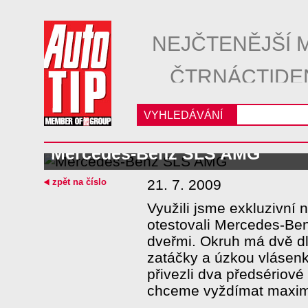
NEJČTENĚJŠÍ 
ČTRNÁCTIDE
VYHLEDÁVÁNÍ
Mercedes-Benz SLS AMG
zpět na číslo
21. 7. 2009
Využili jsme exkluzivní 
otestovali Mercedes-Be
dveřmi. Okruh má dvě dl
zatáčky a úzkou vlásenk
přivezli dva předsériov
chceme vyždímat maxi