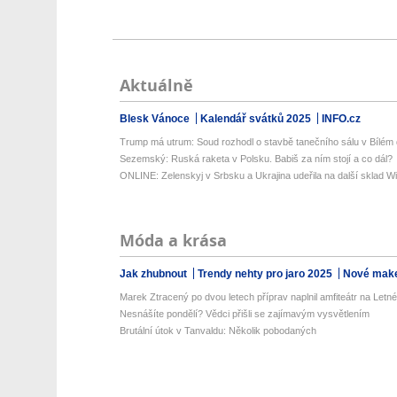
Aktuálně
Blesk Vánoce
Kalendář svátků 2025
INFO.cz
Trump má utrum: Soud rozhodl o stavbě tanečního sálu v Bílém
Sezemský: Ruská raketa v Polsku. Babiš za ním stojí a co dál?
ONLINE: Zelenskyj v Srbsku a Ukrajina udeřila na další sklad Wil
Móda a krása
Jak zhubnout
Trendy nehty pro jaro 2025
Nové make
Marek Ztracený po dvou letech příprav naplnil amfiteátr na Letné:
Nesnášíte pondělí? Vědci přišli se zajímavým vysvětlením
Brutální útok v Tanvaldu: Několik pobodaných