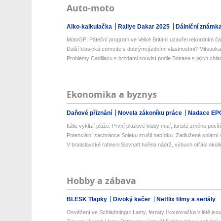
Auto-moto
Alko-kalkulačka
Rallye Dakar 2025
Dálniční známk
MotoGP: Páteční program ve Velké Británii uzavřel rekordním č
Další klasická corvette s dobrými jízdními vlastnostmi? Mitsuoka
Problémy Cadillacu s brzdami souvisí podle Bottase s jejich chl
Ekonomika a byznys
Daňové přiznání
Novela zákoníku práce
Nadace EP
Itálie vyklízí pláže. První plážové kluby mizí, turisté změnu pocítí 
Potenciální zachránce Soleku zrušil nabídku. Zadlužené solární 
V bratislavské rafinerii Slovnaft hořela nádrž, výbuch otřásl okol
Hobby a zábava
BLESK Tlapky
Divoký kačer
Netflix filmy a seriály
Osvěžení ve Schladmingu: Lamy, ferraty i koulovačka v létě jsou 