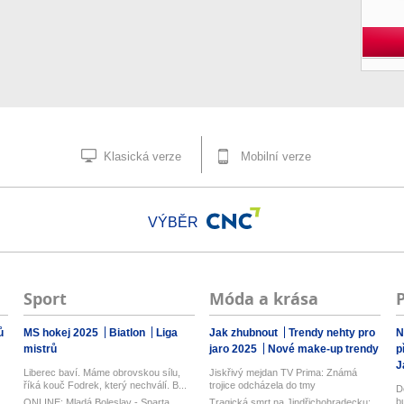
Klasická verze
Mobilní verze
VÝBĚR
Sport
Móda a krása
ů
MS hokej 2025
Biatlon
Liga
Jak zhubnout
Trendy nehty pro
N
mistrů
jaro 2025
Nové make-up trendy
p
J
Liberec baví. Máme obrovskou sílu,
Jiskřivý mejdan TV Prima: Známá
říká kouč Fodrek, který nechválí. B...
trojice odcházela do tmy
D
b
ONLINE: Mladá Boleslav - Sparta.
Tragická smrt na Jindřichohradecku: