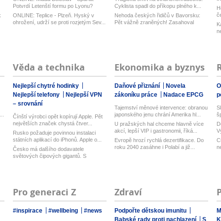
Potvrdí Letenští formu po Lyonu?
Cyklista spadl do příkopu plného k...
H
Mace...
č
k
ONLINE: Teplice - Plzeň. Hyský v
Nehoda českých řidičů v Bavorsku:
ohrožení, udrží se proti rozjetým Sev...
Pět vážně zraněných! Zasahoval
K
vrtul...
n
Věda a technika
Ekonomika a byznys
Nejlepší chytré hodinky
Daňové přiznání
Novela
O
Nejlepší telefony
Nejlepší VPN
zákoníku práce
Nadace EPCG
p
– srovnání
Tajemství měnové intervence: obranou
S
..
japonského jenu chrání Amerika hl...
š
Čínští výrobci opět kopírují Apple. Pět
největších značek chystá čtver...
U pražských hal chceme hlavně více
D
akcí, lepší VIP i gastronomii, říká...
V
Rusko požaduje povinnou instalaci
n
státních aplikací do iPhonů. Apple o...
Evropě hrozí rychlá dezertifikace. Do
C
roku 2040 zasáhne i Polabí a již...
n
Česko má dalšího dodavatele
světových čipových gigantů. S
expanzí na T...
Pro generaci Z
Zdraví
#inspirace
#wellbeing
#news
Podpořte dětskou imunitu
M
Babské rady proti nachlazení
S
K