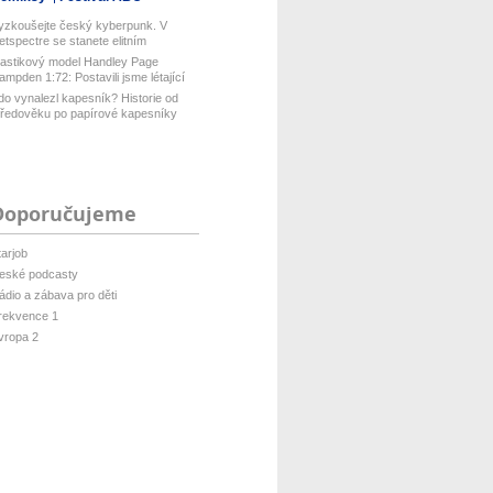
yzkoušejte český kyberpunk. V
etspectre se stanete elitním
ackerem ...
lastikový model Handley Page
ampden 1:72: Postavili jsme létající
...
do vynalezl kapesník? Historie od
tředověku po papírové kapesníky
Doporučujeme
tarjob
eské podcasty
ádio a zábava pro děti
rekvence 1
vropa 2