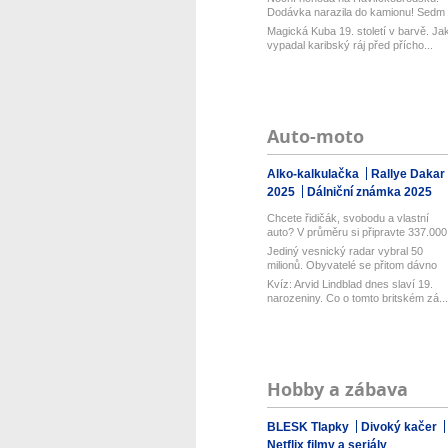
Dodávka narazila do kamionu! Sedm
zra...
Magická Kuba 19. století v barvě. Ja
vypadal karibský ráj před přícho...
Auto-moto
Alko-kalkulačka
Rallye Dakar
2025
Dálniční známka 2025
Chcete řidičák, svobodu a vlastní
auto? V průměru si připravte 337.000.
Jediný vesnický radar vybral 50
milionů. Obyvatelé se přitom dávno
bou...
Kvíz: Arvid Lindblad dnes slaví 19.
narozeniny. Co o tomto britském zá...
Hobby a zábava
BLESK Tlapky
Divoký kačer
Netflix filmy a seriály