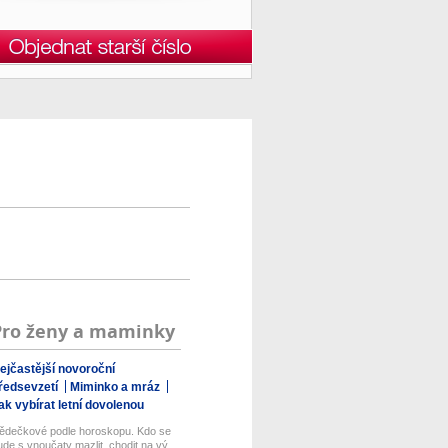
Pro ženy a maminky
ejčastější novoroční
ředsevzetí
Miminko a mráz
ak vybírat letní dovolenou
ědečkové podle horoskopu. Kdo se
ude s vnoučaty mazlit, chodit na vý...