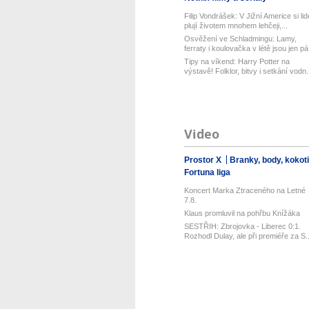
Filip Vondrášek: V Jižní Americe si lid
plují životem mnohem lehčeji,...
Osvěžení ve Schladmingu: Lamy,
ferraty i koulovačka v létě jsou jen pá.
Tipy na víkend: Harry Potter na
výstavě! Folklor, bitvy i setkání vodn.
Video
Prostor X
Branky, body, kokot
Fortuna liga
Koncert Marka Ztraceného na Letné
7.8.
Klaus promluvil na pohřbu Knížáka
SESTŘIH: Zbrojovka - Liberec 0:1.
Rozhodl Dulay, ale při premiéře za S..