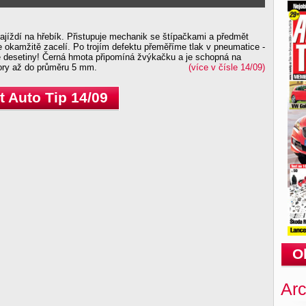
ajíždí na hřebík. Přistupuje mechanik se štípačkami a předmět
 okamžitě zacelí. Po trojím defektu přeměříme tlak v pneumatice -
vě desetiny! Černá hmota připomíná žvýkačku a je schopná na
tvory až do průměru 5 mm.
(více v čísle 14/09)
 Auto Tip 14/09
O
Arc