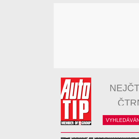
NEJČT
ČTR
VYHLEDÁVÁN
Opravy pneumatik C