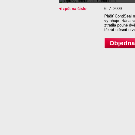
zpět na číslo
6. 7. 2009
Plášť ContiSeal n
vytahuje. Rána se
ztratila pouhé d
třikrát utěsnit o
Objednat