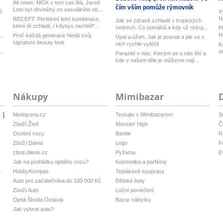
Alt news: MGK v tom zas lítá, Jared
čím vším pomůže rýmovník
Leto byl obviněný ze sexuálního ob...
é
V
N
RECEPT: Perfektní letní kombinace,
Jak se zdravě zchladit v tropických
h
které tě zchladí, i kdybys nechtěl*...
vedrech: Co pomáhá a kdy už riskuj...
P
..
H
Proč každá generace hledá svůj
Úpal a úžeh: Jak je poznat a jak se z
ku
signature beauty look
nich rychle vyléčit
K
..
s
Parazité v nás: Kterým se u nás líbí a
kde v našem těle je můžeme nají...
Nákupy
Mimibazar
hledejceny.cz
Testujte s Mimibazarem
S
i
Zboží Živě
Monster High
Č
Osobní vozy
Barbie
R
Zboží Dáma
Lego
F
zbozi.blesk.cz
Pyžama
E
Jak na prohlídku ojetého vozu?
Kosmetika a parfémy
.
HobbyKompas
Teplákové soupravy
Auto pro začátečníka do 100 000 Kč
Dětské boty
Zboží Auto
Ložní povlečení
Ojetá Škoda Octavia
Bazar nábytku
Jak vybrat auto?