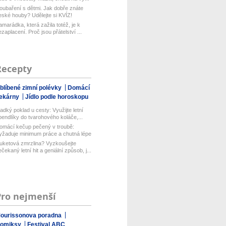
oubaření s dětmi. Jak dobře znáte
eské houby? Udělejte si KVÍZ!
amarádka, která zažila totéž, je k
ezaplacení. Proč jsou přátelství ...
Recepty
blíbené zimní polévky
Domácí
ekárny
Jídlo podle horoskopu
ladký poklad u cesty: Využijte letní
pendlíky do tvarohového koláče,...
omácí kečup pečený v troubě:
yžaduje minimum práce a chutná lépe
ež...
uketová zmrzlina? Vyzkoušejte
ečekaný letní hit a geniální způsob, j...
Pro nejmenší
ourissonova poradna
omiksy
Festival ABC