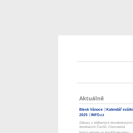
Aktuálně
Blesk Vánoce
Kalendář svátk
2025
INFO.cz
Zákazy v oblíbených dovolenkových
destinacích Čechů: Chorvatská
restri...
Noční nehoda na Havlíčkobrodsku: