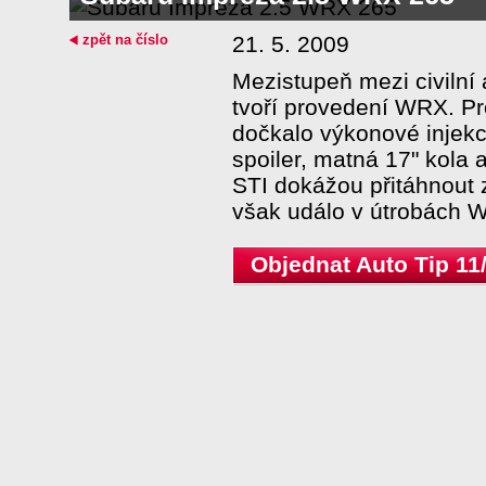
zpět na číslo
21. 5. 2009
Mezistupeň mezi civilní
tvoří provedení WRX. P
dočkalo výkonové injek
spoiler, matná 17" kola 
STI dokážou přitáhnout 
však událo v útrobách 
Objednat Auto Tip 11