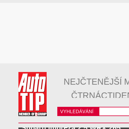
NEJČTENĚJŠÍ 
ČTRNÁCTIDE
VYHLEDÁVÁNÍ
Subaru Impreza 2.5 WRX 265