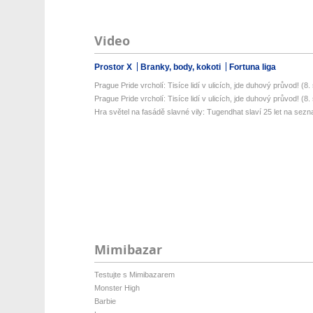
Video
Prostor X
Branky, body, kokoti
Fortuna liga
Prague Pride vrcholí: Tisíce lidí v ulicích, jde duhový průvod! (8. s
Prague Pride vrcholí: Tisíce lidí v ulicích, jde duhový průvod! (8. s
Hra světel na fasádě slavné vily: Tugendhat slaví 25 let na sez
Mimibazar
Testujte s Mimibazarem
Monster High
Barbie