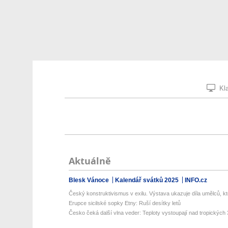
Kla
Aktuálně
Blesk Vánoce
Kalendář svátků 2025
INFO.cz
Český konstruktivismus v exilu. Výstava ukazuje díla umělců, kte
Erupce sicilské sopky Etny: Ruší desítky letů
Česko čeká další vlna veder: Teploty vystoupají nad tropických 3