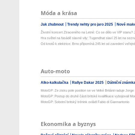
Móda a krása
Jak zhubnout
Trendy nehty pro jaro 2025
Nové make
Životní koncert Ztraceného na Letné: Co se dělo ve VIP stanu? Já
Hra světel na fasádě slavné vily: Tugendhat slaví 25 let na sez
Od knotů k elektrice: Brno připomíná 245 let od zavedení veřejné
Auto-moto
Alko-kalkulačka
Rallye Dakar 2025
Dálniční známk
MotoGP: Ze zisku pole position se ve Velké Británii raduje Jorge M
MotoGP: Postup do druhé části britské kvalifikace vybojovali Morb
MotoGP: Sobotní britský trénink ovládl Fabio di Giannantonio
Ekonomika a byznys