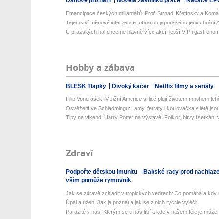
Daňové přiznání
Novela zákoníku práce
Nadace EP
Emancipace českých miliardářů. Proč Strnad, Křetínský a Komá
Tajemství měnové intervence: obranou japonského jenu chrání Am
U pražských hal chceme hlavně více akcí, lepší VIP i gastronomii
Hobby a zábava
BLESK Tlapky
Divoký kačer
Netflix filmy a seriály
Filip Vondrášek: V Jižní Americe si lidé plují životem mnohem lehče
Osvěžení ve Schladmingu: Lamy, ferraty i koulovačka v létě jsou 
Tipy na víkend: Harry Potter na výstavě! Folklor, bitvy i setkání 
Zdraví
Podpořte dětskou imunitu
Babské rady proti nachlaz
vším pomůže rýmovník
Jak se zdravě zchladit v tropických vedrech: Co pomáhá a kdy už
Úpal a úžeh: Jak je poznat a jak se z nich rychle vyléčit
Parazité v nás: Kterým se u nás líbí a kde v našem těle je můžem