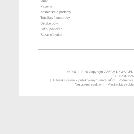
Lego
Pyžama
Kosmetika a parfémy
Teplákové soupravy
Dětské boty
Ložní povlečení
Bazar nábytku
© 2001 - 2026 Copyright
CZECH NEWS CENT
IČO: 02346826,
Autorská práva k publikovaným materiálům
Podmínky p
Nastavení soukromí
Vlastnická struktu