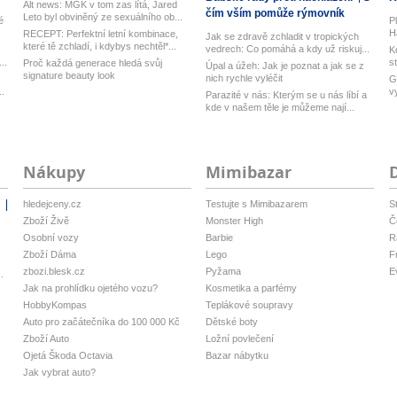
Alt news: MGK v tom zas lítá, Jared
čím vším pomůže rýmovník
Leto byl obviněný ze sexuálního ob...
é
P
H
RECEPT: Perfektní letní kombinace,
Jak se zdravě zchladit v tropických
ku
které tě zchladí, i kdybys nechtěl*...
vedrech: Co pomáhá a kdy už riskuj...
K
..
s
Proč každá generace hledá svůj
Úpal a úžeh: Jak je poznat a jak se z
signature beauty look
nich rychle vyléčit
G
..
v
Parazité v nás: Kterým se u nás líbí a
Ub
kde v našem těle je můžeme nají...
Nákupy
Mimibazar
hledejceny.cz
Testujte s Mimibazarem
S
i
Zboží Živě
Monster High
Č
Osobní vozy
Barbie
R
Zboží Dáma
Lego
F
zbozi.blesk.cz
Pyžama
E
.
Jak na prohlídku ojetého vozu?
Kosmetika a parfémy
HobbyKompas
Teplákové soupravy
Auto pro začátečníka do 100 000 Kč
Dětské boty
Zboží Auto
Ložní povlečení
Ojetá Škoda Octavia
Bazar nábytku
Jak vybrat auto?