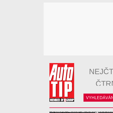
NEJČT
ČTR
VYHLEDÁVÁN
Auto Bild Design A