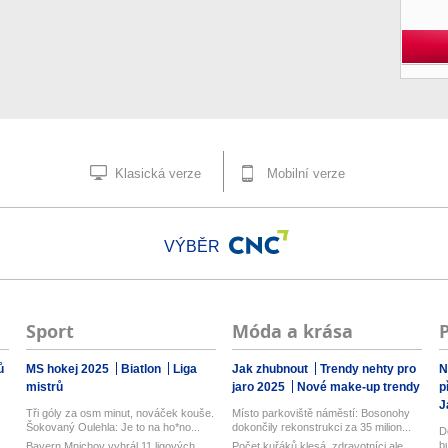
Klasická verze
Mobilní verze
VÝBĚR
Sport
Móda a krása
ů
MS hokej 2025
Biatlon
Liga
Jak zhubnout
Trendy nehty pro
N
mistrů
jaro 2025
Nové make-up trendy
p
J
Tři góly za osm minut, nováček kouše.
Místo parkoviště náměstí: Bosonohy
Šokovaný Oulehla: Je to na ho*no...
dokončily rekonstrukci za 35 milion...
D
b
Bayern Mnichov vyhrál 11 ligových
Počet kuřáků klesá, zdravotníci ale