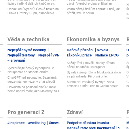
titulů v řadě. 6 dalších klubů to zv...
varují: Výrobci e-cigaret lákají m...
H
č
Debakl od Švýcarů! České fiasko na
Vedra dávají řidičům zabrat: 7 tipů, jak
Hlinka Gretzky Cupu, osmnáctka
přežít jízdu v horku
K
skon...
n
Věda a technika
Ekonomika a byznys
Nejlepší chytré hodinky
Daňové přiznání
Novela
O
Nejlepší telefony
Nejlepší VPN
zákoníku práce
Nadace EPCG
p
– srovnání
Každý třetí jí nevěří. Banky přesto
S
sázejí na umělou inteligenci
š
Vyzkoušejte český kyberpunk. V
Netspectre se stanete elitním
?
Bývalý inženýr Elona Muska drží akcie
D
hackerem ...
za půl miliardy. Při první příle...
V
ChatGPT teď neunavíte. Bezplatná
n
verze má neomezený chat a lepší
Sucho drtí vodácký byznys. Voda
C
model...
zmizela i z míst, kde to Česko dosud
n
Dovolená na poslední chvíli? Tahle
n...
země nabízí moře jako Maledivy za z...
Pro generaci Z
Zdraví
#inspirace
#wellbeing
#news
Podpořte dětskou imunitu
M
Babské rady proti nachlazení
S
K