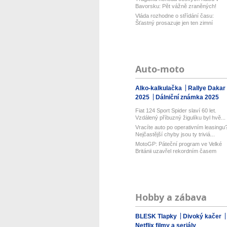
Bavorsku: Pět vážně zraněných!
Zasaho...
Vláda rozhodne o střídání času:
Šťastný prosazuje jen ten zimní
Auto-moto
Alko-kalkulačka
Rallye Dakar
2025
Dálniční známka 2025
Fiat 124 Sport Spider slaví 60 let.
Vzdálený příbuzný žigulíku byl hvě...
Vracíte auto po operativním leasingu
Nejčastější chyby jsou ty triviá...
MotoGP: Páteční program ve Velké
Británii uzavřel rekordním časem
Bezz...
Hobby a zábava
BLESK Tlapky
Divoký kačer
Netflix filmy a seriály