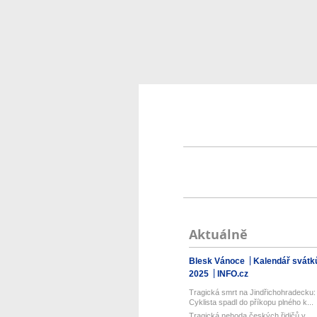
Aktuálně
Blesk Vánoce
Kalendář svátk
2025
INFO.cz
Tragická smrt na Jindřichohradecku:
Cyklista spadl do příkopu plného k...
Tragická nehoda českých řidičů v