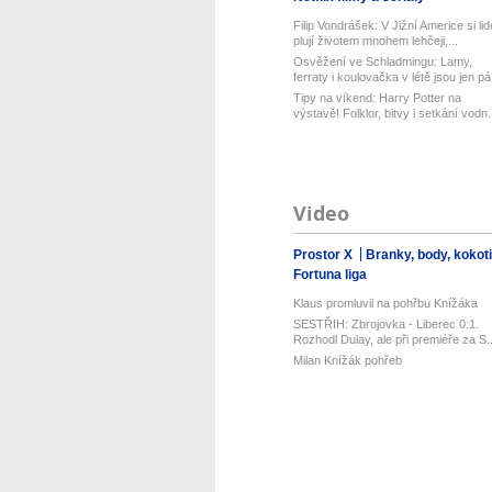
Filip Vondrášek: V Jižní Americe si lid
plují životem mnohem lehčeji,...
Osvěžení ve Schladmingu: Lamy,
ferraty i koulovačka v létě jsou jen pá.
Tipy na víkend: Harry Potter na
výstavě! Folklor, bitvy i setkání vodn.
Video
Prostor X
Branky, body, kokot
Fortuna liga
Klaus promluvil na pohřbu Knížáka
SESTŘIH: Zbrojovka - Liberec 0:1.
Rozhodl Dulay, ale při premiéře za S..
Milan Knížák pohřeb