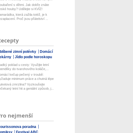
oubaření s dětmi. Jak dobře znáte
eské houby? Udělejte si KVÍZ!
amarádka, která zažila totéž, je k
ezaplacení. Proč jsou přátelství ...
Recepty
blíbené zimní polévky
Domácí
ekárny
Jídlo podle horoskopu
ladký poklad u cesty: Využijte letní
pendlíky do tvarohového koláče,...
omácí kečup pečený v troubě:
yžaduje minimum práce a chutná lépe
ež...
uketová zmrzlina? Vyzkoušejte
ečekaný letní hit a geniální způsob, j...
Pro nejmenší
ourissonova poradna
omiksy
Festival ABC