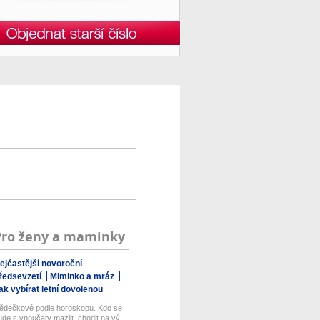
Pro ženy a maminky
ejčastější novoroční
ředsevzetí
Miminko a mráz
ak vybírat letní dovolenou
ědečkové podle horoskopu. Kdo se
ude s vnoučaty mazlit, chodit na vý...