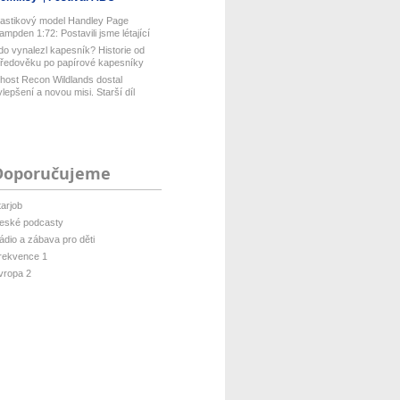
lastikový model Handley Page
ampden 1:72: Postavili jsme létající
...
do vynalezl kapesník? Historie od
tředověku po papírové kapesníky
host Recon Wildlands dostal
ylepšení a novou misi. Starší díl
isof...
Doporučujeme
tarjob
eské podcasty
ádio a zábava pro děti
rekvence 1
vropa 2