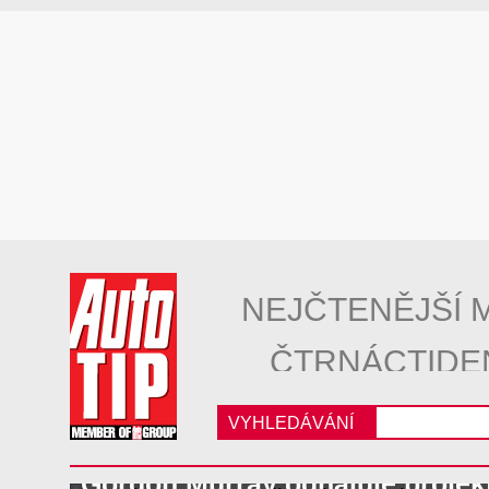
NEJČTENĚJŠÍ 
ČTRNÁCTIDE
VYHLEDÁVÁNÍ
Gordon Murray odhaluje projek