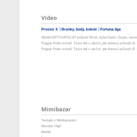
Video
Prostor X
Branky, body, kokoti
Fortuna liga
NEAKCEPTOVATELNÝ průšvih Plzně, hořel Dweh i Doski, nesmys
Prague Pride vrcholí: Tisíce lidí v ulicích, jde duhový průvod! (8. s
Prague Pride vrcholí: Tisíce lidí v ulicích, jde duhový průvod! (8. s
Mimibazar
Testujte s Mimibazarem
Monster High
Barbie