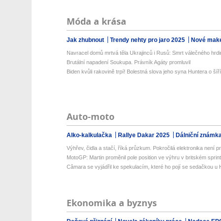
Móda a krása
Jak zhubnout
Trendy nehty pro jaro 2025
Nové make
Navracel domů mrtvá těla Ukrajinců i Rusů: Smrt válečného hrdi
Brutální napadení Soukupa. Právník Agáty promluvil
Biden kvůli rakovině trpí! Bolestná slova jeho syna Huntera o šíříc
Auto-moto
Alko-kalkulačka
Rallye Dakar 2025
Dálniční známk
Výhřev, čidla a stačí, říká průzkum. Pokročilá elektronika není prio
MotoGP: Martin proměnil pole position ve výhru v britském sprin
Câmara se vyjádřil ke spekulacím, které ho pojí se sedačkou u
Ekonomika a byznys