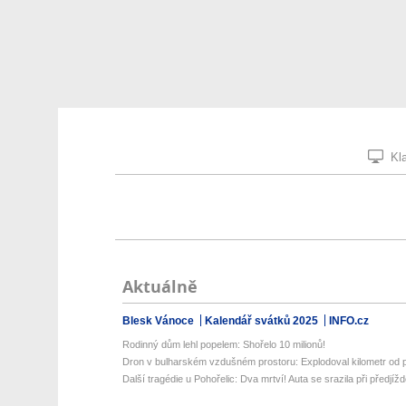
Kla
Aktuálně
Blesk Vánoce
Kalendář svátků 2025
INFO.cz
Rodinný dům lehl popelem: Shořelo 10 milionů!
Dron v bulharském vzdušném prostoru: Explodoval kilometr od 
Další tragédie u Pohořelic: Dva mrtví! Auta se srazila při předjížd