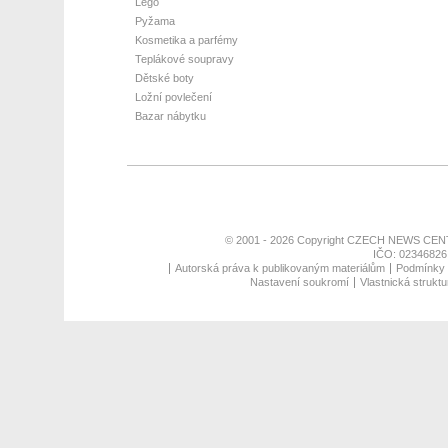
Lego
Pyžama
Kosmetika a parfémy
Teplákové soupravy
Dětské boty
Ložní povlečení
Bazar nábytku
© 2001 - 2026 Copyright
CZECH NEWS CENT
IČO: 02346826,
Autorská práva k publikovaným materiálům
Podmínky p
Nastavení soukromí
Vlastnická struktu