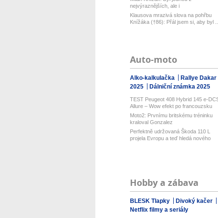
nejvýraznějších, ale i
nejkontroverznějších...
Klausova mrazivá slova na pohřbu
Knížáka (†86): Přál jsem si, aby byl ..
Auto-moto
Alko-kalkulačka
Rallye Dakar
2025
Dálniční známka 2025
TEST Peugeot 408 Hybrid 145 e-DC
Allure – Wow efekt po francouzsku
Moto2: Prvnímu britskému tréninku
kraloval Gonzalez
Perfektně udržovaná Škoda 110 L
projela Evropu a teď hledá nového
dobr...
Hobby a zábava
BLESK Tlapky
Divoký kačer
Netflix filmy a seriály