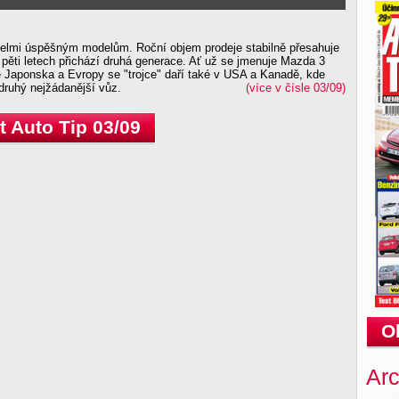
velmi úspěšným modelům. Roční objem prodeje stabilně přesahuje
pěti letech přichází druhá generace. Ať už se jmenuje Mazda 3
e Japonska a Evropy se "trojce" daří také v USA a Kanadě, kde
druhý nejžádanější vůz.
(více v čísle 03/09)
 Auto Tip 03/09
O
Arc