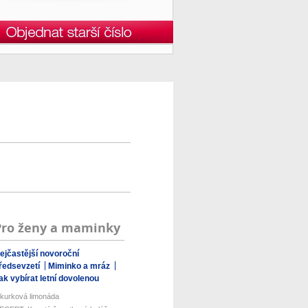
Pro ženy a maminky
ejčastější novoroční
ředsevzetí
Miminko a mráz
ak vybírat letní dovolenou
kurková limonáda