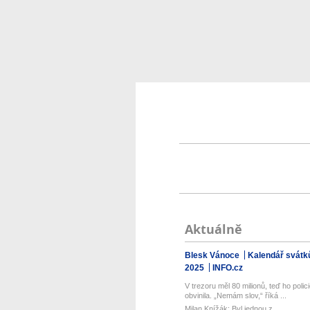
Aktuálně
Blesk Vánoce
Kalendář svátk
2025
INFO.cz
V trezoru měl 80 milionů, teď ho polic
obvinila. „Nemám slov,“ říká ...
Milan Knížák: Byl jednou z