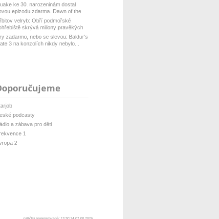
uake ke 30. narozeninám dostal
ovou epizodu zdarma. Dawn of the
ach...
řbitov velryb: Obří podmořské
ohřebiště skrývá miliony pravěkých
t...
ry zadarmo, nebo se slevou: Baldur's
ate 3 na konzolích nikdy nebylo...
Doporučujeme
tarjob
eské podcasty
ádio a zábava pro děti
rekvence 1
vropa 2
patička vygenerovaná: 13:30:14 07.08.2026