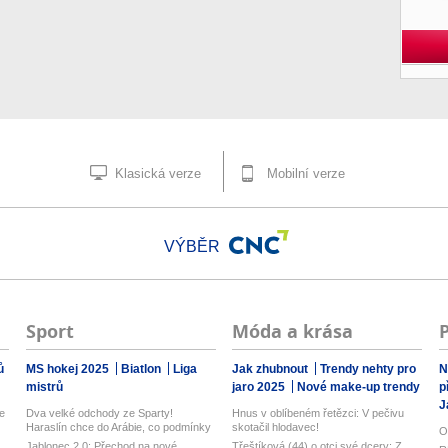
Klasická verze
Mobilní verze
VÝBĚR
Sport
Móda a krása
ů
MS hokej 2025
Biatlon
Liga
Jak zhubnout
Trendy nehty pro
N
mistrů
jaro 2025
Nové make-up trendy
p
J
ie
Dva velké odchody ze Sparty!
Hnus v oblíbeném řetězci: V pečivu
Haraslín chce do Arábie, co podmínky
skotačil hlodavec!
O
Kuch...
Jablonec 2.0: Přechod na nové
Třeštíková (44) o otci své dcery: Z