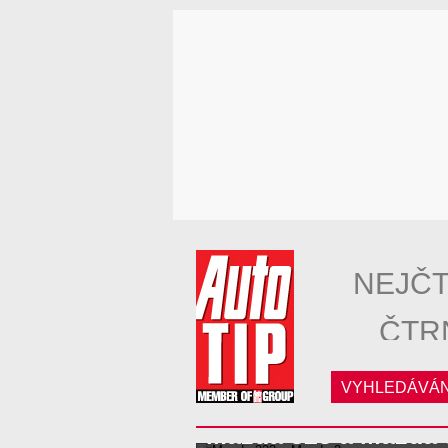
NEJČT
ČTR
VYHLEDÁVÁN
Mazda 323 a Mazda 