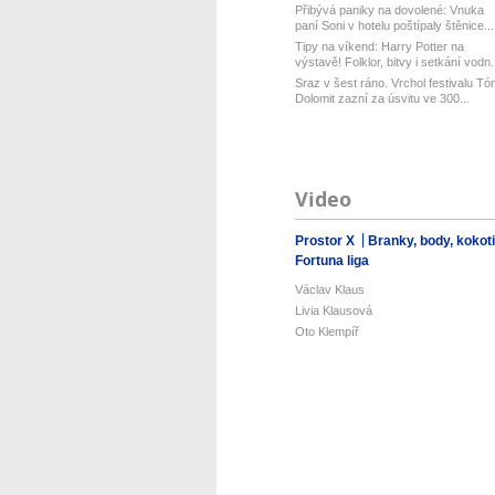
Přibývá paniky na dovolené: Vnuka
paní Soni v hotelu poštípaly štěnice...
Tipy na víkend: Harry Potter na
výstavě! Folklor, bitvy i setkání vodn.
Sraz v šest ráno. Vrchol festivalu Tó
Dolomit zazní za úsvitu ve 300...
Video
Prostor X
Branky, body, kokot
Fortuna liga
Václav Klaus
Livia Klausová
Oto Klempíř