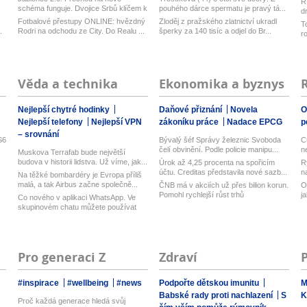
R
schéma funguje. Dvojice Srbů klíčem k
pouhého dárce spermatu je pravý tá...
d
mo...
z
Fotbalové přestupy ONLINE: hvězdný
Zloděj z pražského zlatnictví ukradl
T
.
Rodri na odchodu ze City. Do Realu ...
šperky za 140 tisíc a odjel do Br...
r
Věda a technika
Ekonomika a byznys
Nejlepší chytré hodinky
Daňové přiznání
Novela
O
Nejlepší telefony
Nejlepší VPN
zákoníku práce
Nadace EPCG
p
– srovnání
S6
Bývalý šéf Správy železnic Svoboda
C
čelí obvinění. Podle policie manipu...
n
Muskova Terrafab bude největší
budova v historii lidstva. Už víme, jak...
Úrok až 4,25 procenta na spořicím
R
účtu. Creditas představila nové sazb...
n
Na těžké bombardéry je Evropa příliš
malá, a tak Airbus začne společně...
ČNB má v akciích už přes bilion korun.
O
Pomohl rychlejší růst trhů
j
Co nového v aplikaci WhatsApp. Ve
skupinovém chatu můžete používat
zmí...
Pro generaci Z
Zdraví
#inspirace
#wellbeing
#news
Podpořte dětskou imunitu
M
Babské rady proti nachlazení
S
K
Proč každá generace hledá svůj