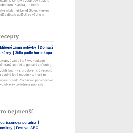
ECEPT: Kynutý švestkový koláč s
robenkou. Klasika, se kterou
aboduj...
ohle nikdy neříkejte! Slova, kterými
odiče dětem ubližují ze všeho n...
Recepty
blíbené zimní polévky
Domácí
ekárny
Jídlo podle horoskopu
uketová zmrzlina? Vyzkoušejte
ečekaný letní hit a geniální způsob, j...
ychlé buchty s broskvemi: 5 receptů
a sladké letní moučníky, které m...
opsie bread: Proteinové pečivo lehké
ako obláček zvládnete připravit...
Pro nejmenší
ourissonova poradna
omiksy
Festival ABC