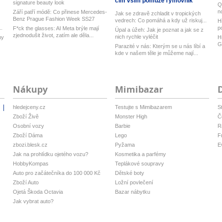
čím vším pomůže rýmovník
signature beauty look
Q
n
Září patří módě: Co přinese Mercedes-
Jak se zdravě zchladit v tropických
M
Benz Prague Fashion Week SS27
vedrech: Co pomáhá a kdy už riskuj...
H
..
p
F*ck the glasses: AI Meta brýle mají
Úpal a úžeh: Jak je poznat a jak se z
ky
zjednodušit život, zatím ale děla...
nich rychle vyléčit
ny
H
G
Parazité v nás: Kterým se u nás líbí a
kde v našem těle je můžeme nají...
Nákupy
Mimibazar
hledejceny.cz
Testujte s Mimibazarem
S
i
Zboží Živě
Monster High
Č
Osobní vozy
Barbie
R
Zboží Dáma
Lego
F
zbozi.blesk.cz
Pyžama
E
Jak na prohlídku ojetého vozu?
Kosmetika a parfémy
HobbyKompas
Teplákové soupravy
Auto pro začátečníka do 100 000 Kč
Dětské boty
Zboží Auto
Ložní povlečení
Ojetá Škoda Octavia
Bazar nábytku
Jak vybrat auto?