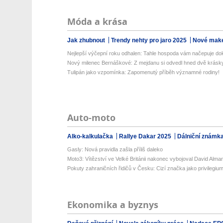
Móda a krása
Jak zhubnout
Trendy nehty pro jaro 2025
Nové make
Nejlepší výčepní roku odhalen: Tahle hospoda vám načepuje doko
Nový milenec Bernáškové: Z mejdanu si odvedl hned dvě krásk
Tulipán jako vzpomínka: Zapomenutý příběh významné rodiny!
Auto-moto
Alko-kalkulačka
Rallye Dakar 2025
Dálniční známk
Gasly: Nová pravidla zašla příliš daleko
Moto3: Vítězství ve Velké Británii nakonec vybojoval David Alma
Pokuty zahraničních řidičů v Česku: Cizí značka jako privilegiu
Ekonomika a byznys