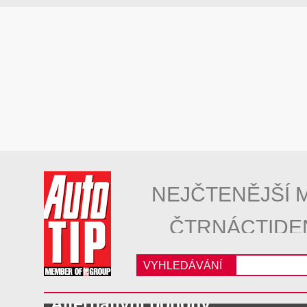
NEJČTENĚJŠÍ 
ČTRNÁCTIDE
VYHLEDÁVÁNÍ
Alternativní pohony