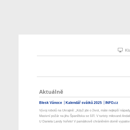
Kla
Aktuálně
Blesk Vánoce
Kalendář svátků 2025
INFO.cz
Vývoj robotů na Ukrajině: „Když jde o život, máte nejlepší nápady,
Masivní požár na jihu Španělska se šíří: V turisty milované Andalus
U Daniela Landy hořelo! V památkově chráněném domě vypalova