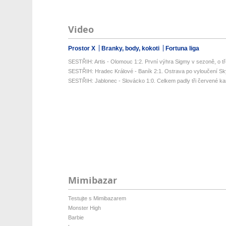
Video
Prostor X
Branky, body, kokoti
Fortuna liga
SESTŘIH: Artis - Olomouc 1:2. První výhra Sigmy v sezoně, o tř
SESTŘIH: Hradec Králové - Baník 2:1. Ostrava po vyloučení Sk
SESTŘIH: Jablonec - Slovácko 1:0. Celkem padly tři červené kart
Mimibazar
Testujte s Mimibazarem
Monster High
Barbie