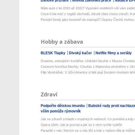
Daňové přiznání
Novela zákoníku práce
Nadace EP
Máte auto z let 2010 až 2021? Vypínání mobilních sítí vám zablok
Coca-Cola mizí z regálů obchodů, tekuté zlato znovu zdraží. A ob
Penzijní fondy jako investoři do startupů? Úspory Čechů mohou 
Hobby a zábava
BLESK Tlapky
Divoký kačer
Netflix filmy a seriály
Draisina, velocipéd i kostitřas: Unikátní bicykly v Muzeu Chodsk
Cestovní horečka šlechty: Chuďas z Klatovska otrokářem v Již
Filip Vondrášek: V Jižní Americe si lidé plují životem mnohem lehče
Zdraví
Podpořte dětskou imunitu
Babské rady proti nachlaz
vším pomůže rýmovník
Jak se zdravě zchladit v tropických vedrech: Co pomáhá a kdy už
Úpal a úžeh: Jak je poznat a jak se z nich rychle vyléčit
Parazité v nás: Kterým se u nás líbí a kde v našem těle je můžem