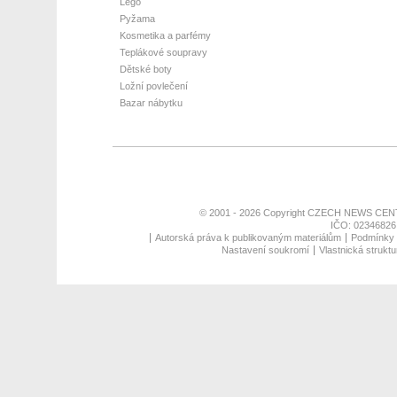
Lego
Pyžama
Kosmetika a parfémy
Teplákové soupravy
Dětské boty
Ložní povlečení
Bazar nábytku
© 2001 - 2026 Copyright
CZECH NEWS CENT
IČO: 02346826,
Autorská práva k publikovaným materiálům
Podmínky p
Nastavení soukromí
Vlastnická struktu