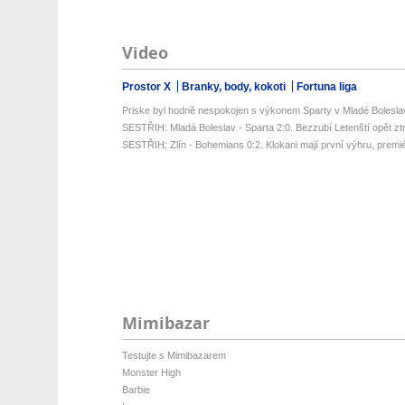
Video
Prostor X
Branky, body, kokoti
Fortuna liga
Priske byl hodně nespokojen s výkonem Sparty v Mladé Bolesla
SESTŘIH: Mladá Boleslav - Sparta 2:0. Bezzubí Letenští opět ztrati
SESTŘIH: Zlín - Bohemians 0:2. Klokani mají první výhru, premié
Mimibazar
Testujte s Mimibazarem
Monster High
Barbie