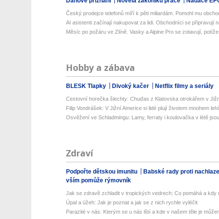
Daňové přiznání
Novela zákoníku práce
Nadace EP
Český prodejce telefonů míří k pěti miliardám. Pomohl mu obcho
AI asistenti začínají nakupovat za lidi. Obchodníci se připravují na
Měsíc po požáru ve Zlíně. Vasky a Alpine Pro se zotavují, potíže a
Hobby a zábava
BLESK Tlapky
Divoký kačer
Netflix filmy a seriály
Cestovní horečka šlechty: Chuďas z Klatovska otrokářem v Již
Filip Vondrášek: V Jižní Americe si lidé plují životem mnohem lehče
Osvěžení ve Schladmingu: Lamy, ferraty i koulovačka v létě jsou 
Zdraví
Podpořte dětskou imunitu
Babské rady proti nachlaz
vším pomůže rýmovník
Jak se zdravě zchladit v tropických vedrech: Co pomáhá a kdy už
Úpal a úžeh: Jak je poznat a jak se z nich rychle vyléčit
Parazité v nás: Kterým se u nás líbí a kde v našem těle je můžem