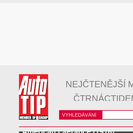
NEJČTENĚJŠÍ 
ČTRNÁCTIDE
VYHLEDÁVÁNÍ
American LaFrance (1916)