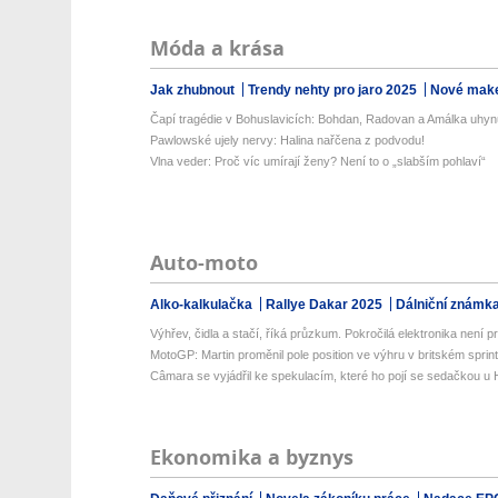
Móda a krása
Jak zhubnout
Trendy nehty pro jaro 2025
Nové make
Čapí tragédie v Bohuslavicích: Bohdan, Radovan a Amálka uhynu
Pawlowské ujely nervy: Halina nařčena z podvodu!
Vlna veder: Proč víc umírají ženy? Není to o „slabším pohlaví“
Auto-moto
Alko-kalkulačka
Rallye Dakar 2025
Dálniční známk
Výhřev, čidla a stačí, říká průzkum. Pokročilá elektronika není prio
MotoGP: Martin proměnil pole position ve výhru v britském sprin
Câmara se vyjádřil ke spekulacím, které ho pojí se sedačkou u
Ekonomika a byznys