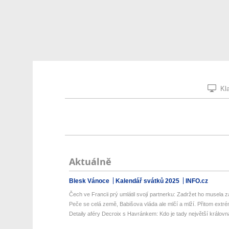
Kla
Aktuálně
Blesk Vánoce
Kalendář svátků 2025
INFO.cz
Čech ve Francii prý umlátil svojí partnerku: Zadržet ho musela z
Peče se celá země, Babišova vláda ale mlčí a mlží. Přitom extré
Detaily aféry Decroix s Havránkem: Kdo je tady největší královn