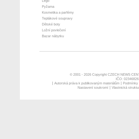
Lego
Pyžama
Kosmetika a parfémy
Teplákové soupravy
Dětské boty
Ložní povlečení
Bazar nábytku
© 2001 - 2026 Copyright
CZECH NEWS CENT
IČO: 02346826,
Autorská práva k publikovaným materiálům
Podmínky p
Nastavení soukromí
Vlastnická struktu