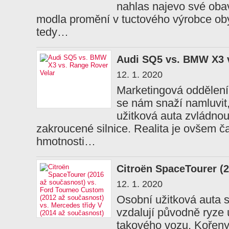
nahlas najevo své obav
modla promění v tuctového výrobce ob
tedy…
Audi SQ5 vs. BMW X3 v
12. 1. 2020
Marketingová oddělení
se nám snaží namluvit,
užitková auta zvládnou 
zakroucené silnice. Realita je ovšem čas
hmotnosti…
Citroën SpaceTourer (
12. 1. 2020
Osobní užitková auta 
vzdalují původně ryze 
takového vozu. Kořeny