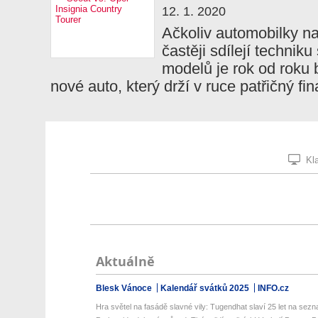
12. 1. 2020
Ačkoliv automobilky na
častěji sdílejí technik
modelů je rok od roku 
nové auto, který drží v ruce patřičný f
Kla
Aktuálně
Blesk Vánoce
Kalendář svátků 2025
INFO.cz
Hra světel na fasádě slavné vily: Tugendhat slaví 25 let na sez