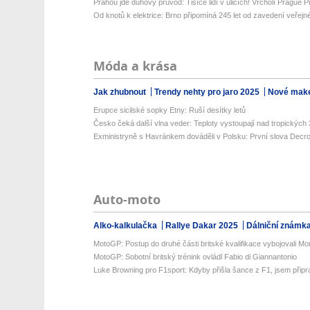
Prahou jde duhový průvod: Tisíce lidí v ulicích! Vrcholí Prague P
Od knotů k elektrice: Brno připomíná 245 let od zavedení veřejné
Móda a krása
Jak zhubnout
Trendy nehty pro jaro 2025
Nové make
Erupce sicilské sopky Etny: Ruší desítky letů
Česko čeká další vlna veder: Teploty vystoupají nad tropických 3
Exministryně s Havránkem dováděli v Polsku: První slova Decroix
Auto-moto
Alko-kalkulačka
Rallye Dakar 2025
Dálniční známk
MotoGP: Postup do druhé části britské kvalifikace vybojovali Morb
MotoGP: Sobotní britský trénink ovládl Fabio di Giannantonio
Luke Browning pro F1sport: Kdyby přišla šance z F1, jsem přip