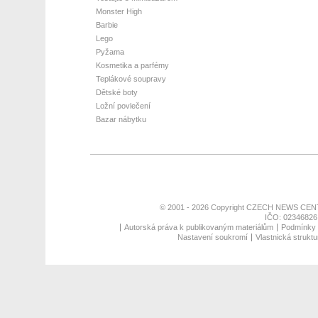
Monster High
Barbie
Lego
Pyžama
Kosmetika a parfémy
Teplákové soupravy
Dětské boty
Ložní povlečení
Bazar nábytku
© 2001 - 2026 Copyright
CZECH NEWS CENT
IČO: 02346826,
Autorská práva k publikovaným materiálům
Podmínky p
Nastavení soukromí
Vlastnická struktu