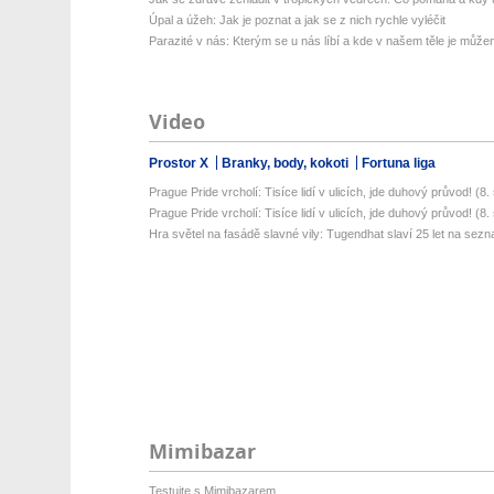
Úpal a úžeh: Jak je poznat a jak se z nich rychle vyléčit
Parazité v nás: Kterým se u nás líbí a kde v našem těle je můžem
Video
Prostor X
Branky, body, kokoti
Fortuna liga
Prague Pride vrcholí: Tisíce lidí v ulicích, jde duhový průvod! (8. s
Prague Pride vrcholí: Tisíce lidí v ulicích, jde duhový průvod! (8. s
Hra světel na fasádě slavné vily: Tugendhat slaví 25 let na sez
Mimibazar
Testujte s Mimibazarem