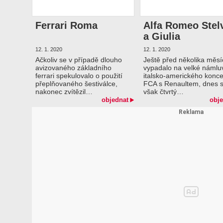
Ferrari Roma
Alfa Romeo Stel
a Giulia
12. 1. 2020
12. 1. 2020
Ačkoliv se v případě dlouho
Ještě před několika měsíc
avizovaného základního
vypadalo na velké námlu
ferrari spekulovalo o použití
italsko-amerického konc
přeplňovaného šestiválce,
FCA s Renaultem, dnes 
nakonec zvítězil…
však čtvrtý…
objednat
obje