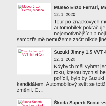
Museo Enzo Ferrari, 
12. 1. 2020
Tour po značkových m
automobilek pokračuje d
nejemotivnějších a nejk
samozřejmě nemůžeme začít nikde jiné 
Suzuki Jimny 1.5 VVT 4
12. 1. 2020
Kdybych měl vybrat je
roku, kterou bych si b
pořídil, bylo by Suzuk
kandidátem. Automobilový svět se toti
změnil. O…
Škoda Superb Scout vs