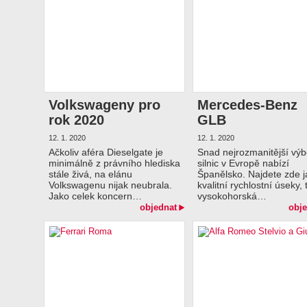
Volkswageny pro
Mercedes-Benz
rok 2020
GLB
12. 1. 2020
12. 1. 2020
Ačkoliv aféra Dieselgate je
Snad nejrozmanitější výb
minimálně z právního hlediska
silnic v Evropě nabízí
stále živá, na elánu
Španělsko. Najdete zde j
Volkswagenu nijak neubrala.
kvalitní rychlostní úseky, 
Jako celek koncern…
vysokohorská…
objednat
obje