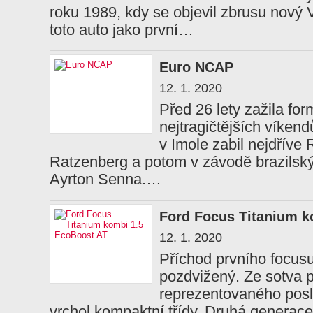
roku 1989, kdy se objevil zbrusu nový
toto auto jako první…
Euro NCAP
12. 1. 2020
Před 26 lety zažila fo
nejtragičtějších víken
v Imole zabil nejdřív
Ratzenberg a potom v závodě brazilský
Ayrton Senna.…
Ford Focus Titanium k
12. 1. 2020
Příchod prvního focusu
pozdvižený. Ze sotva 
reprezentovaného pos
vrchol kompaktní třídy. Druhá generace 