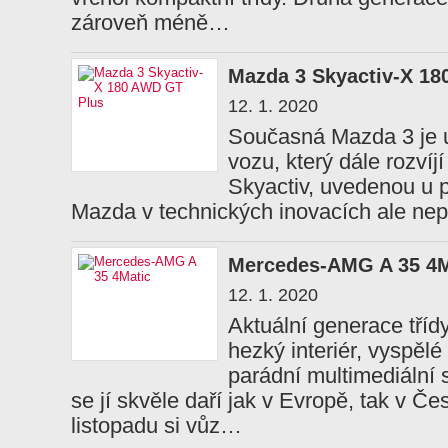
zároveň méně…
Mazda 3 Skyactiv-X 1
12. 1. 2020
Současná Mazda 3 je u
vozu, který dále rozví
Skyactiv, uvedenou u 
Mazda v technických inovacích ale nepo
Mercedes-AMG A 35 4M
12. 1. 2020
Aktuální generace tří
hezký interiér, vyspělé
parádní multimediáln
se jí skvěle daří jak v Evropě, tak v Č
listopadu si vůz…