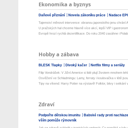
Ekonomika a byznys
Daňové přiznání
Novela zákoníku práce
Nadace EP
Tajemství měnové intervence: obranou japonského jenu chrání Am
U pražských hal chceme hlavně více akcí, lepší VIP i gastronomii
Evropě hrozí rychlá dezertifikace. Do roku 2040 zasáhne i Polabí 
Hobby a zábava
BLESK Tlapky
Divoký kačer
Netflix filmy a seriály
Filip Vondrášek: V Jižní Americe si lidé plují životem mnohem lehče
Osvěžení ve Schladmingu: Lamy, ferraty i koulovačka v létě jsou 
Tipy na víkend: Harry Potter na výstavě! Folklor, bitvy i setkání 
Zdraví
Podpořte dětskou imunitu
Babské rady proti nachlaz
vším pomůže rýmovník
Jak se zdravě zchladit v tropických vedrech: Co pomáhá a kdy už