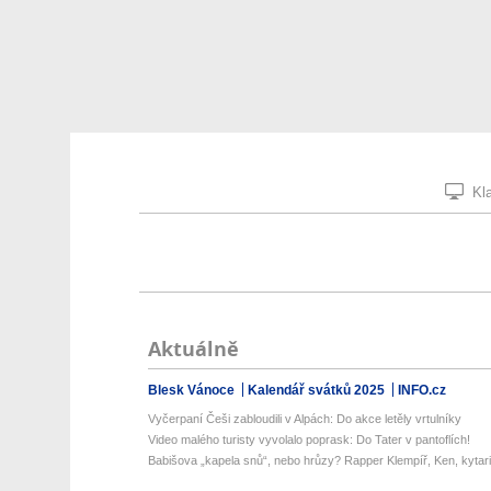
Kla
Aktuálně
Blesk Vánoce
Kalendář svátků 2025
INFO.cz
Vyčerpaní Češi zabloudili v Alpách: Do akce letěly vrtulníky
Video malého turisty vyvolalo poprask: Do Tater v pantoflích!
Babišova „kapela snů“, nebo hrůzy? Rapper Klempíř, Ken, kytari