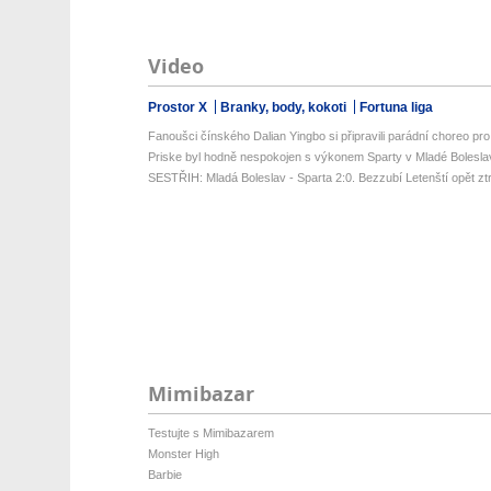
Video
Prostor X
Branky, body, kokoti
Fortuna liga
Fanoušci čínského Dalian Yingbo si připravili parádní choreo pro
Priske byl hodně nespokojen s výkonem Sparty v Mladé Bolesla
SESTŘIH: Mladá Boleslav - Sparta 2:0. Bezzubí Letenští opět ztrati
Mimibazar
Testujte s Mimibazarem
Monster High
Barbie