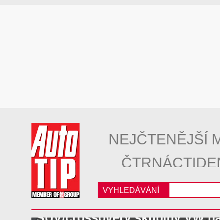
NEJČTENĚJŠÍ 
ČTRNÁCTIDE
VYHLEDÁVÁNÍ
SUV/crossovery skupiny VW n