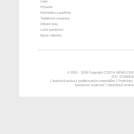
Lego
Pyžama
Kosmetika a parfémy
Teplákové soupravy
Dětské boty
Ložní povlečení
Bazar nábytku
© 2001 - 2026 Copyright
CZECH NEWS CENT
IČO: 02346826,
Autorská práva k publikovaným materiálům
Podmínky p
Nastavení soukromí
Vlastnická struktu