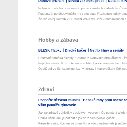
Daňové přiznání
Novela zákoníku práce
Nadace EP
Příhraniční obchody už nejsou jen o cigaretách a alkoholu. Češi d
Fotoaparát po dědovi může mít cenu auta. Rozhoduje jediný detail
Že lidé chtějí kombíky? Luxusní Volva V90 leží v autosalonech s m
Hobby a zábava
BLESK Tlapky
Divoký kačer
Netflix filmy a seriály
Cestovní horečka šlechty: Chuďas z Klatovska otrokářem v Již
Filip Vondrášek: V Jižní Americe si lidé plují životem mnohem lehče
Osvěžení ve Schladmingu: Lamy, ferraty i koulovačka v létě jsou 
Zdraví
Podpořte dětskou imunitu
Babské rady proti nachlaz
vším pomůže rýmovník
Jak se zdravě zchladit v tropických vedrech: Co pomáhá a kdy už
Úpal a úžeh: Jak je poznat a jak se z nich rychle vyléčit
Parazité v nás: Kterým se u nás líbí a kde v našem těle je můžem