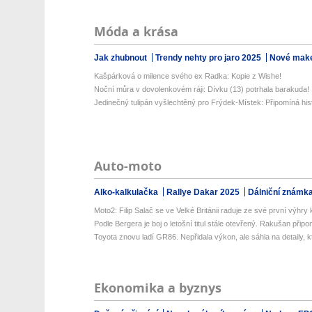
Móda a krása
Jak zhubnout
Trendy nehty pro jaro 2025
Nové make
Kašpárková o milence svého ex Radka: Kopie z Wishe!
Noční můra v dovolenkovém ráji: Dívku (13) potrhala barakuda!
Jedinečný tulipán vyšlechtěný pro Frýdek-Místek: Připomíná histo
Auto-moto
Alko-kalkulačka
Rallye Dakar 2025
Dálniční známk
Moto2: Filip Salač se ve Velké Británii raduje ze své první výhry k
Podle Bergera je boj o letošní titul stále otevřený. Rakušan připo
Toyota znovu ladí GR86. Nepřidala výkon, ale sáhla na detaily, kt
Ekonomika a byznys