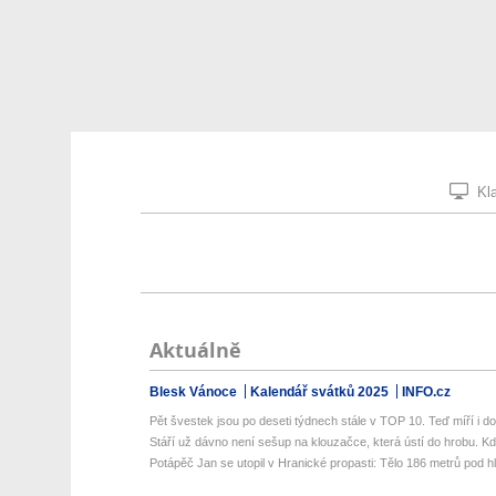
Kla
Aktuálně
Blesk Vánoce
Kalendář svátků 2025
INFO.cz
Pět švestek jsou po deseti týdnech stále v TOP 10. Teď míří i do b
Stáří už dávno není sešup na klouzačce, která ústí do hrobu. Kd
Potápěč Jan se utopil v Hranické propasti: Tělo 186 metrů pod hl