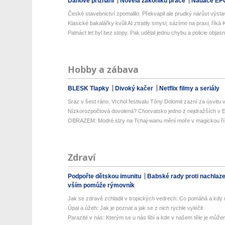
Daňové přiznání
Novela zákoníku práce
Nadace EP
České stavebnictví zpomalilo. Překvapil ale prudký nárůst výsta
Klasické bakalářky kvůli AI ztratily smysl, sázíme na praxi, říká K
Patnáct let byl bez stopy. Pak udělal jednu chybu a policie objasnil
Hobby a zábava
BLESK Tlapky
Divoký kačer
Netflix filmy a seriály
Sraz v šest ráno. Vrchol festivalu Tóny Dolomit zazní za úsvitu v
Nízkorozpočtová dovolená? Chorvatsko jedno z nejdražších v Ev
OBRAZEM: Modré slzy na Tchaj-wanu mění moře v magickou ří
Zdraví
Podpořte dětskou imunitu
Babské rady proti nachlaz
vším pomůže rýmovník
Jak se zdravě zchladit v tropických vedrech: Co pomáhá a kdy už
Úpal a úžeh: Jak je poznat a jak se z nich rychle vyléčit
Parazité v nás: Kterým se u nás líbí a kde v našem těle je můžem