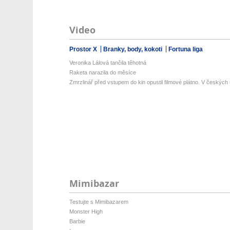
Video
Prostor X
Branky, body, kokoti
Fortuna liga
Veronika Lálová tančila těhotná
Raketa narazila do měsíce
Zmrzlinář před vstupem do kin opustil filmové plátno. V českých ul
Mimibazar
Testujte s Mimibazarem
Monster High
Barbie