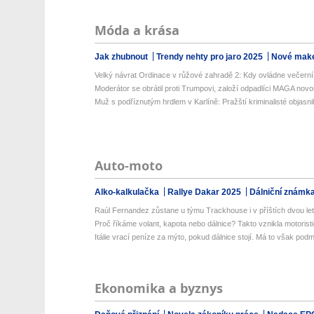
Móda a krása
Jak zhubnout
Trendy nehty pro jaro 2025
Nové make
Velký návrat Ordinace v růžové zahradě 2: Kdy ovládne večerní v
Moderátor se obrátil proti Trumpovi, založí odpadlíci MAGA novou
Muž s podříznutým hrdlem v Karlíně: Pražští kriminalisté objasnili
Auto-moto
Alko-kalkulačka
Rallye Dakar 2025
Dálniční známk
Raúl Fernandez zůstane u týmu Trackhouse i v příštích dvou le
Proč říkáme volant, kapota nebo dálnice? Takto vznikla motoristic
Itálie vrací peníze za mýto, pokud dálnice stojí. Má to však pod
Ekonomika a byznys