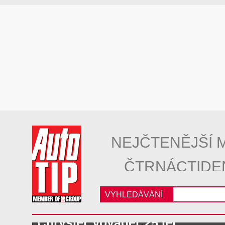
NEJČTENĚJŠÍ 
ČTRNÁCTIDE
VYHLEDÁVÁNÍ
Chrysler Voyager 25 let