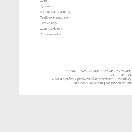
Lego
Pyžama
Kosmetika a parfémy
Teplákové soupravy
Dětské boty
Ložní povlečení
Bazar nábytku
© 2001 - 2026 Copyright
CZECH NEWS CENT
IČO: 02346826,
Autorská práva k publikovaným materiálům
Podmínky p
Nastavení soukromí
Vlastnická struktu