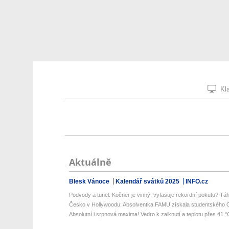
Kla
Aktuálně
Blesk Vánoce
Kalendář svátků 2025
INFO.cz
Podvody a tunel: Kočner je vinný, vyfasuje rekordní pokutu? Táh
Česko v Hollywoodu: Absolventka FAMU získala studentského Os
Absolutní i srpnová maxima! Vedro k zalknutí a teplotu přes 41 °C