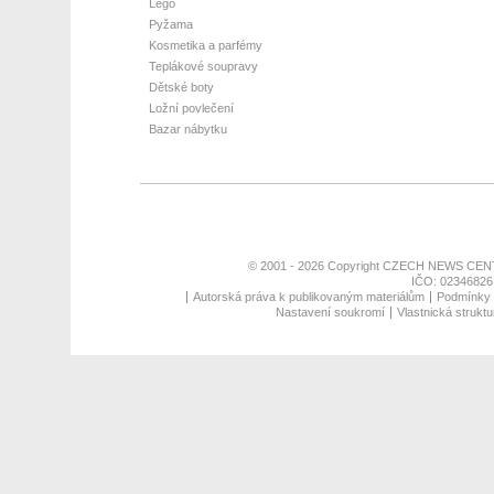
Lego
Pyžama
Kosmetika a parfémy
Teplákové soupravy
Dětské boty
Ložní povlečení
Bazar nábytku
© 2001 - 2026 Copyright
CZECH NEWS CENT
IČO: 02346826,
Autorská práva k publikovaným materiálům
Podmínky p
Nastavení soukromí
Vlastnická struktu