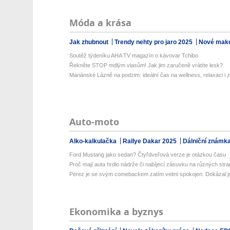
Móda a krása
Jak zhubnout
Trendy nehty pro jaro 2025
Nové make
Soutěž týdeníku AHA TV magazín o kávovar Tchibo
Řekněte STOP mdlým vlasům! Jak jim zaručeně vrátíte lesk?
Mariánské Lázně na podzim: ideální čas na wellness, relaxaci i z
Auto-moto
Alko-kalkulačka
Rallye Dakar 2025
Dálniční známk
Ford Mustang jako sedan? Čtyřdveřová verze je otázkou času
Proč mají auta hrdlo nádrže či nabíjecí zásuvku na různých str
Pérez je se svým comebackem zatím velmi spokojen. Dokázal js
Ekonomika a byznys