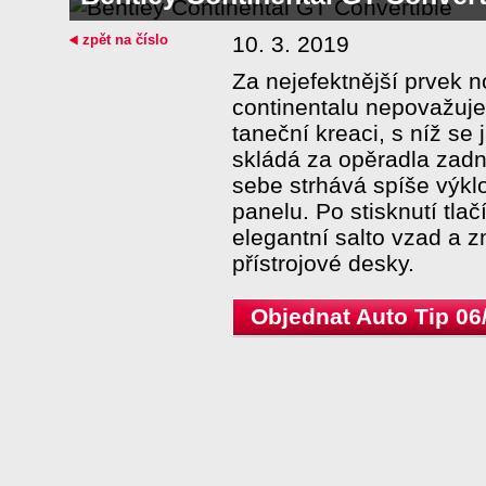
zpět na číslo
10. 3. 2019
Za nejefektnější prvek n
continentalu nepovažuje
taneční kreaci, s níž se
skládá za opěradla zadn
sebe strhává spíše výkl
panelu. Po stisknutí tla
elegantní salto vzad a z
přístrojové desky.
Objednat Auto Tip 06