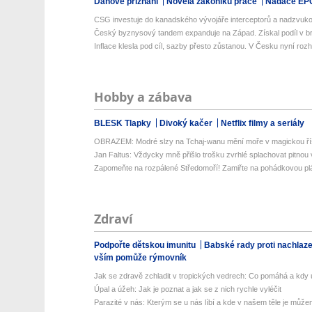
Daňové přiznání
Novela zákoníku práce
Nadace EP
CSG investuje do kanadského vývojáře interceptorů a nadzvuko
Český byznysový tandem expanduje na Západ. Získal podíl v bri
Inflace klesla pod cíl, sazby přesto zůstanou. V Česku nyní rozho
Hobby a zábava
BLESK Tlapky
Divoký kačer
Netflix filmy a seriály
OBRAZEM: Modré slzy na Tchaj-wanu mění moře v magickou ří
Jan Faltus: Vždycky mně přišlo trošku zvrhlé splachovat pitnou
Zapomeňte na rozpálené Středomoří! Zamiřte na pohádkovou pláž
Zdraví
Podpořte dětskou imunitu
Babské rady proti nachlaz
vším pomůže rýmovník
Jak se zdravě zchladit v tropických vedrech: Co pomáhá a kdy už
Úpal a úžeh: Jak je poznat a jak se z nich rychle vyléčit
Parazité v nás: Kterým se u nás líbí a kde v našem těle je můžem