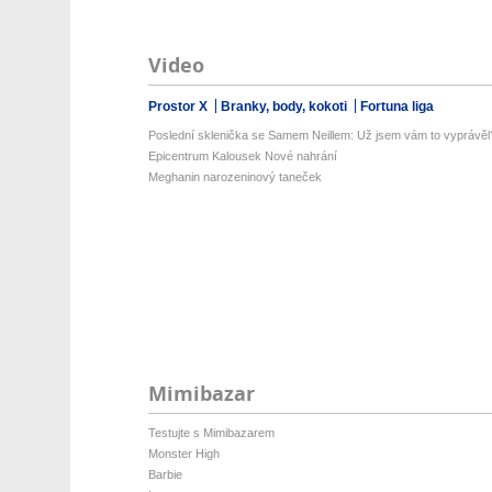
Video
Prostor X
Branky, body, kokoti
Fortuna liga
Poslední sklenička se Samem Neillem: Už jsem vám to vyprávěl
Epicentrum Kalousek Nové nahrání
Meghanin narozeninový taneček
Mimibazar
Testujte s Mimibazarem
Monster High
Barbie