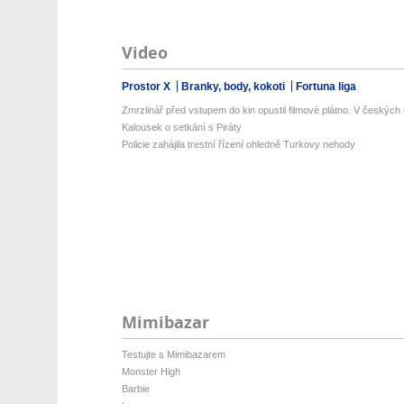
Video
Prostor X
Branky, body, kokoti
Fortuna liga
Zmrzlinář před vstupem do kin opustil filmové plátno. V českých ul
Kalousek o setkání s Piráty
Policie zahájila trestní řízení ohledně Turkovy nehody
Mimibazar
Testujte s Mimibazarem
Monster High
Barbie