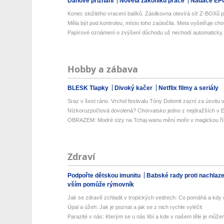
Daňové přiznání
Novela zákoníku práce
Nadace EP
Konec složitého vracení balíků. Zásilkovna otevírá síť Z-BOXů pr
Měla být pod kontrolou, místo toho zaútočila. Meta vyšetřuje chov
Papírové oznámení o zvýšení důchodu už nechodí automaticky. S
Hobby a zábava
BLESK Tlapky
Divoký kačer
Netflix filmy a seriály
Sraz v šest ráno. Vrchol festivalu Tóny Dolomit zazní za úsvitu v
Nízkorozpočtová dovolená? Chorvatsko jedno z nejdražších v Ev
OBRAZEM: Modré slzy na Tchaj-wanu mění moře v magickou ří
Zdraví
Podpořte dětskou imunitu
Babské rady proti nachlaz
vším pomůže rýmovník
Jak se zdravě zchladit v tropických vedrech: Co pomáhá a kdy už
Úpal a úžeh: Jak je poznat a jak se z nich rychle vyléčit
Parazité v nás: Kterým se u nás líbí a kde v našem těle je můžem