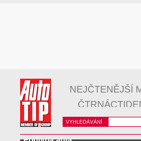
NEJČTENĚJŠÍ 
ČTRNÁCTIDE
VYHLEDÁVÁNÍ
Podivná auta