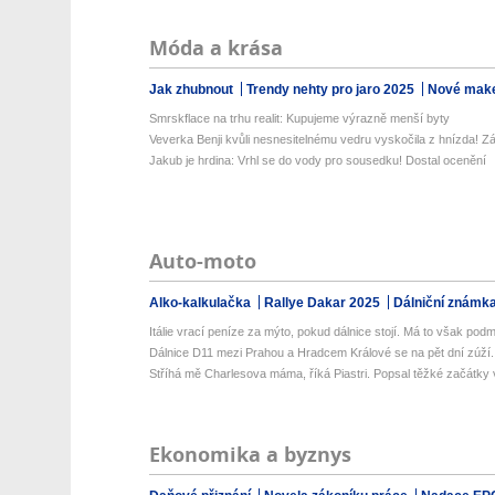
Móda a krása
Jak zhubnout
Trendy nehty pro jaro 2025
Nové make
Smrskflace na trhu realit: Kupujeme výrazně menší byty
Veverka Benji kvůli nesnesitelnému vedru vyskočila z hnízda! Z
Jakub je hrdina: Vrhl se do vody pro sousedku! Dostal ocenění
Auto-moto
Alko-kalkulačka
Rallye Dakar 2025
Dálniční známk
Itálie vrací peníze za mýto, pokud dálnice stojí. Má to však pod
Dálnice D11 mezi Prahou a Hradcem Králové se na pět dní zúží. 
Stříhá mě Charlesova máma, říká Piastri. Popsal těžké začátky 
Ekonomika a byznys