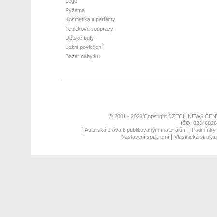
Lego
Pyžama
Kosmetika a parfémy
Teplákové soupravy
Dětské boty
Ložní povlečení
Bazar nábytku
© 2001 - 2026 Copyright
CZECH NEWS CENT
IČO: 02346826,
Autorská práva k publikovaným materiálům
Podmínky p
Nastavení soukromí
Vlastnická struktu