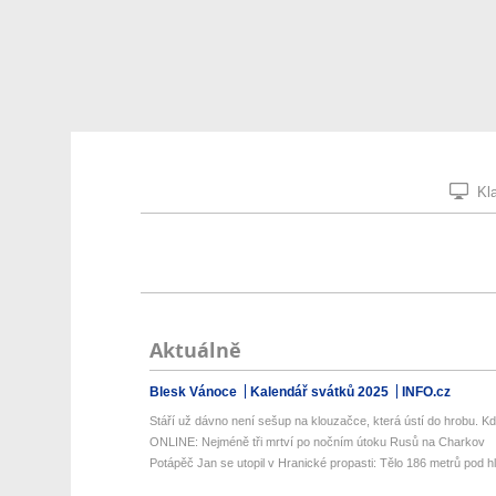
Kla
Aktuálně
Blesk Vánoce
Kalendář svátků 2025
INFO.cz
Stáří už dávno není sešup na klouzačce, která ústí do hrobu. Kd
ONLINE: Nejméně tři mrtví po nočním útoku Rusů na Charkov
Potápěč Jan se utopil v Hranické propasti: Tělo 186 metrů pod hl