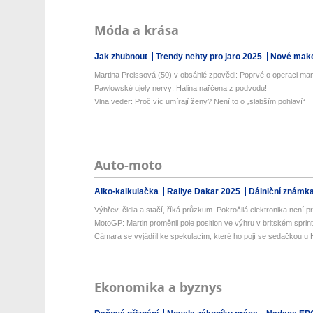
Móda a krása
Jak zhubnout
Trendy nehty pro jaro 2025
Nové make
Martina Preissová (50) v obsáhlé zpovědi: Poprvé o operaci man
Pawlowské ujely nervy: Halina nařčena z podvodu!
Vlna veder: Proč víc umírají ženy? Není to o „slabším pohlaví“
Auto-moto
Alko-kalkulačka
Rallye Dakar 2025
Dálniční známk
Výhřev, čidla a stačí, říká průzkum. Pokročilá elektronika není prio
MotoGP: Martin proměnil pole position ve výhru v britském sprin
Câmara se vyjádřil ke spekulacím, které ho pojí se sedačkou u
Ekonomika a byznys