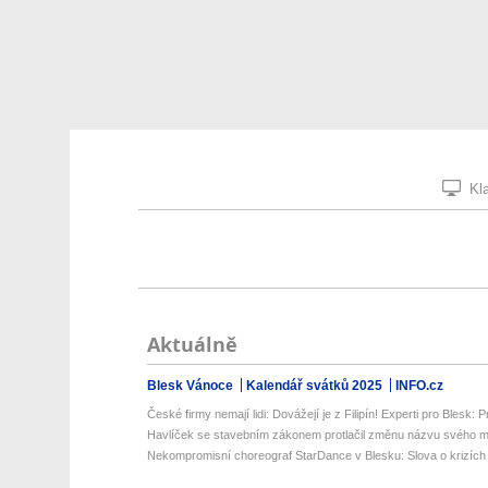
Kla
Aktuálně
Blesk Vánoce
Kalendář svátků 2025
INFO.cz
České firmy nemají lidi: Dovážejí je z Filipín! Experti pro Blesk: Pr
Havlíček se stavebním zákonem protlačil změnu názvu svého min
Nekompromisní choreograf StarDance v Blesku: Slova o krizích 