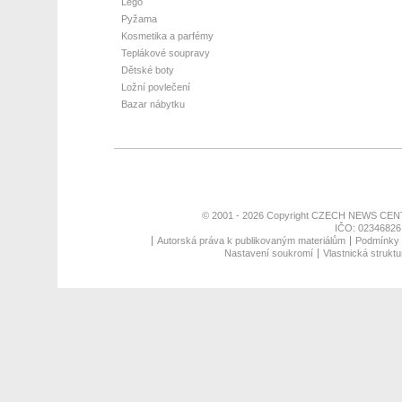
Lego
Pyžama
Kosmetika a parfémy
Teplákové soupravy
Dětské boty
Ložní povlečení
Bazar nábytku
© 2001 - 2026 Copyright
CZECH NEWS CENT
IČO: 02346826,
Autorská práva k publikovaným materiálům
Podmínky p
Nastavení soukromí
Vlastnická struktu