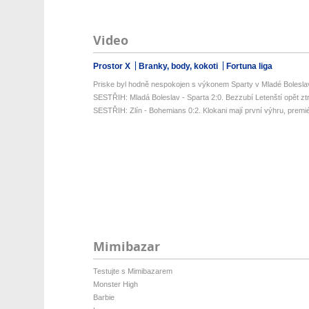
Video
Prostor X
Branky, body, kokoti
Fortuna liga
Priske byl hodně nespokojen s výkonem Sparty v Mladé Bolesla
SESTŘIH: Mladá Boleslav - Sparta 2:0. Bezzubí Letenští opět ztrati
SESTŘIH: Zlín - Bohemians 0:2. Klokani mají první výhru, premié
Mimibazar
Testujte s Mimibazarem
Monster High
Barbie