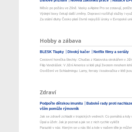
Daňové přiznání
Novela zákoníku práce
Nadace EP
Měsíc po požáru ve Zlíně. Vasky a Alpine Pro se zotavují, potíže a
Výdejní boxy čekají další změny. Dopravci rozšiřují služby i využit
Za státní dluhy Česko platí čtvrté nejvyšší úroky v Evropské uni
Hobby a zábava
BLESK Tlapky
Divoký kačer
Netflix filmy a seriály
Cestovní horečka šlechty: Chuďas z Klatovska otrokářem v Již
Filip Vondrášek: V Jižní Americe si lidé plují životem mnohem lehče
Osvěžení ve Schladmingu: Lamy, ferraty i koulovačka v létě jsou 
Zdraví
Podpořte dětskou imunitu
Babské rady proti nachlaz
vším pomůže rýmovník
Jak se zdravě zchladit v tropických vedrech: Co pomáhá a kdy už
Úpal a úžeh: Jak je poznat a jak se z nich rychle vyléčit
Parazité v nás: Kterým se u nás líbí a kde v našem těle je můžem