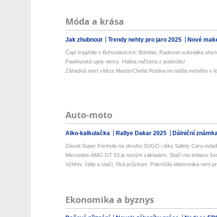
Móda a krása
Jak zhubnout
Trendy nehty pro jaro 2025
Nové make
Čapí tragédie v Bohuslavicích: Bohdan, Radovan a Amálka uhynu
Pawlowské ujely nervy: Halina nařčena z podvodu!
Záhadná smrt vítěze MasterChefa! Rodina ho našla mrtvého v lo
Auto-moto
Alko-kalkulačka
Rallye Dakar 2025
Dálniční známk
Závod Super Formule na okruhu SUGO i díky Safety Caru ovládl
Mercedes-AMG GT 53 je novým základem. Stačí mu imitace šesti
Výhřev, čidla a stačí, říká průzkum. Pokročilá elektronika není prio
Ekonomika a byznys