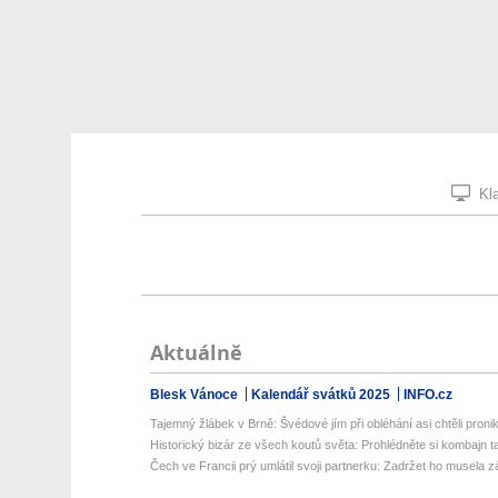
Kla
Aktuálně
Blesk Vánoce
Kalendář svátků 2025
INFO.cz
Tajemný žlábek v Brně: Švédové jím při obléhání asi chtěli pronik
Historický bizár ze všech koutů světa: Prohlédněte si kombajn ta
Čech ve Francii prý umlátil svoji partnerku: Zadržet ho musela z