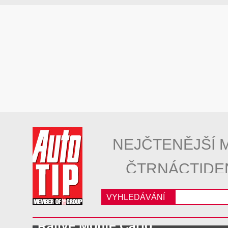
NEJČTENĚJŠÍ 
ČTRNÁCTIDE
VYHLEDÁVÁNÍ
Rallye Monte Carlo