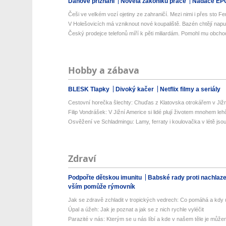
Daňové přiznání
Novela zákoníku práce
Nadace EP
Češi ve velkém vozí ojetiny ze zahraničí. Mezi nimi i přes sto Ferr
V Holešovicích má vzniknout nové koupaliště. Bazén chtějí napust
Český prodejce telefonů míří k pěti miliardám. Pomohl mu obcho
Hobby a zábava
BLESK Tlapky
Divoký kačer
Netflix filmy a seriály
Cestovní horečka šlechty: Chuďas z Klatovska otrokářem v Již
Filip Vondrášek: V Jižní Americe si lidé plují životem mnohem lehče
Osvěžení ve Schladmingu: Lamy, ferraty i koulovačka v létě jsou 
Zdraví
Podpořte dětskou imunitu
Babské rady proti nachlaz
vším pomůže rýmovník
Jak se zdravě zchladit v tropických vedrech: Co pomáhá a kdy už
Úpal a úžeh: Jak je poznat a jak se z nich rychle vyléčit
Parazité v nás: Kterým se u nás líbí a kde v našem těle je můžem