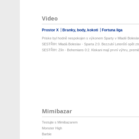
Video
Prostor X
Branky, body, kokoti
Fortuna liga
Priske byl hodně nespokojen s výkonem Sparty v Mladé Bolesla
SESTŘIH: Mladá Boleslav - Sparta 2:0. Bezzubí Letenští opět ztrati
SESTŘIH: Zlín - Bohemians 0:2. Klokani mají první výhru, premié
Mimibazar
Testujte s Mimibazarem
Monster High
Barbie