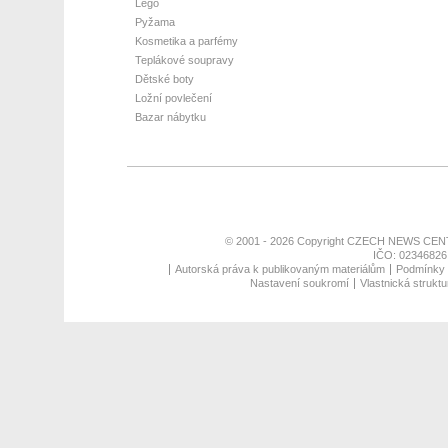
Lego
Pyžama
Kosmetika a parfémy
Teplákové soupravy
Dětské boty
Ložní povlečení
Bazar nábytku
© 2001 - 2026 Copyright
CZECH NEWS CENT
IČO: 02346826,
Autorská práva k publikovaným materiálům
Podmínky p
Nastavení soukromí
Vlastnická struktu