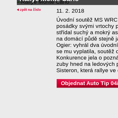
zpět na číslo
11. 2. 2018
Úvodní soutěž MS WRC v
posádky svými vrtochy po
střídal suchý a mokrý asf
na domácí půdě stejně ja
Ogier: vyhrál dva úvodní
se mu vyplatila, soutěž o
Konkurence jela o poznán
zuby hned na ledových 
Sisteron, která rallye ve
Objednat Auto Tip 04