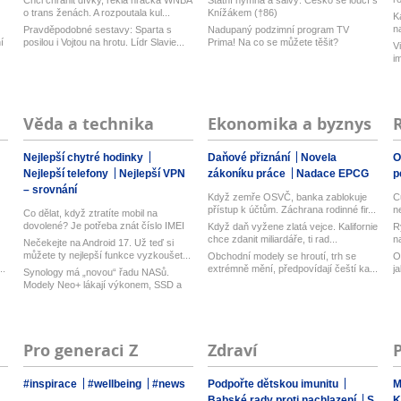
Chci chránit dívky, řekla hráčka WNBA
Státní hymna a salvy: Česko se loučí s
o trans ženách. A rozpoutala kul...
Knížákem (†86)
K
n
Pravděpodobné sestavy: Sparta s
Nadupaný podzimní program TV
í
posilou i Vojtou na hrotu. Lídr Slavie...
Prima! Na co se můžete těšit?
V
i
Věda a technika
Ekonomika a byznys
Nejlepší chytré hodinky
Daňové přiznání
Novela
O
Nejlepší telefony
Nejlepší VPN
zákoníku práce
Nadace EPCG
p
– srovnání
Když zemře OSVČ, banka zablokuje
C
přístup k účtům. Záchrana rodinné fir...
n
Co dělat, když ztratíte mobil na
dovolené? Je potřeba znát číslo IMEI
Když daň vyžene zlatá vejce. Kalifornie
R
...
chce zdanit miliardáře, ti rad...
n
Nečekejte na Android 17. Už teď si
můžete ty nejlepší funkce vyzkoušet...
Obchodní modely se hroutí, trh se
O
..
extrémně mění, předpovídají čeští ka...
j
Synology má „novou“ řadu NASů.
Modely Neo+ lákají výkonem, SSD a
vyměn...
Pro generaci Z
Zdraví
#inspirace
#wellbeing
#news
Podpořte dětskou imunitu
M
Babské rady proti nachlazení
S
K