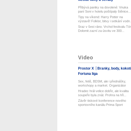
Přibývá paniky na dovolené: Vnuka
paní Soni v hotelu poštípaly štěnice...
Tipy na víkend: Harry Potter na
výstavě! Folklor, bitvy i setkání vodn.
Sraz v šest ráno. Vrchol festivalu Tó
Dolomit zazní za úsvitu ve 300...
Video
Prostor X
Branky, body, kokot
Fortuna liga
Sex, fetiš, BDSM, ale i přednášky,
workshopy a market. Organizátor
Pra...
Hradec hrál velice dobře, ale kvalita
soupeře byla znát. Prohra na hři...
Závěr tiskové konference nového
sportovního kanálu Prima Sport