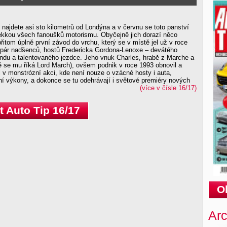
ajdete asi sto kilometrů od Londýna a v červnu se toto panství
ekkou všech fanoušků motorismu. Obyčejně jich dorazí něco
přitom úplně první závod do vrchu, který se v místě jel už v roce
n pár nadšenců, hostů Fredericka Gordona-Lenoxe – devátého
du a talentovaného jezdce. Jeho vnuk Charles, hrabě z Marche a
ně se mu říká Lord March), ovšem podnik v roce 1993 obnovil a
l v monstrózní akci, kde není nouze o vzácné hosty i auta,
ní výkony, a dokonce se tu odehrávají i světové premiéry nových
(více v čísle 16/17)
 Auto Tip 16/17
O
Arc