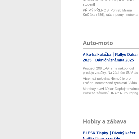
Masakr ve škole v Thajsku: Střílel
student!
PŘÍMÝ PŘENOS: Pohřeb Milana
Knížáka (†86), státní pocty i nečekan
řeč...
Auto-moto
Alko-kalkulačka
Rallye Dakar
2025
Dálniční známka 2025
Peugeot 208 E-GTi má nakopnout
prodeje značky. Na žádném SUV ale
označ...
Více než polovina Němců je pro
zrušení neomezené rychlosti. Vláda
řekl...
Manthey slaví 30 let: Dopřejte svému
Porsche závodní DNA z Nürburgring.
Hobby a zábava
BLESK Tlapky
Divoký kačer
Netflix filmy a seriály