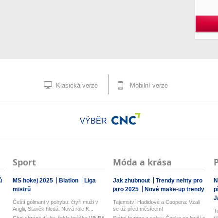
Klasická verze
Mobilní verze
VÝBĚR
Sport
Móda a krása
ů
MS hokej 2025
Biatlon
Liga
Jak zhubnout
Trendy nehty pro
N
mistrů
jaro 2025
Nové make-up trendy
p
J
Čeští gólmani v pohybu: čtyři muži v
Tajemství Hadidové a Coopera: Vzali
Anglii, Staněk hledá. Nová role K...
se už před měsícem!
T
r