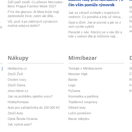
Září patří módě: Co přinese Mercedes-
čím vším pomůže rýmovník
Benz Prague Fashion Week SS27
M
č
F*ck the glasses: AI Meta brýle mají
Jak se zdravě zchladit v tropických
zjednodušit život, zatím ale děla...
vedrech: Co pomáhá a kdy už riskuj...
U
..
N
Víš, proč ti po mléčných výrobcích
Úpal a úžeh: Jak je poznat a jak se z
možná nebývá dobře?
nich rychle vyléčit
ny
F
a
Parazité v nás: Kterým se u nás líbí a
kde v našem těle je můžeme nají...
Nákupy
Mimibazar
hledejceny.cz
Testujte s Mimibazarem
S
i
Zboží Živě
Monster High
Č
Osobní vozy
Barbie
R
Zboží Dáma
Lego
F
zbozi.blesk.cz
Pyžama
E
Jak na prohlídku ojetého vozu?
Kosmetika a parfémy
HobbyKompas
Teplákové soupravy
Auto pro začátečníka do 100 000 Kč
Dětské boty
Zboží Auto
Ložní povlečení
Ojetá Škoda Octavia
Bazar nábytku
Jak vybrat auto?