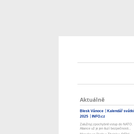
Aktuálně
Blesk Vánoce
Kalendář svátk
2025
INFO.cz
Zalužnyj zpochybnil vstup do NATO.
Aliance už je jen iluzí bezpečnosti...