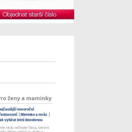
Pro ženy a maminky
ejčastější novoroční
ředsevzetí
Miminko a mráz
ak vybírat letní dovolenou
ohle nikdy neříkejte! Slova, kterými
odiče dětem ubližují ze všeho n...