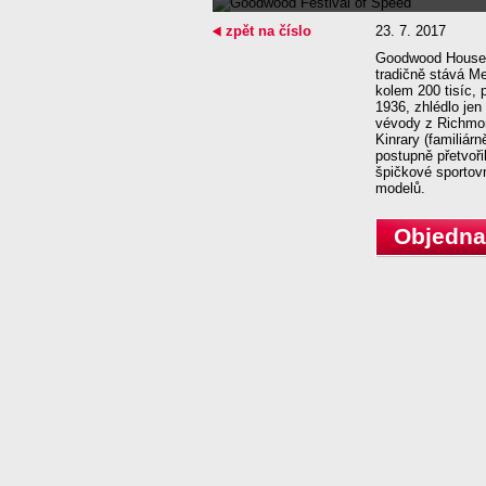
zpět na číslo
23. 7. 2017
Goodwood House n
tradičně stává M
kolem 200 tisíc, 
1936, zhlédlo je
vévody z Richmon
Kinrary (familiár
postupně přetvoři
špičkové sportov
modelů.
Objednat