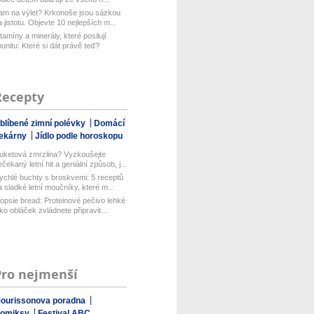
am na výlet? Krkonoše jsou sázkou
a jistotu. Objevte 10 nejlepších m...
itamíny a minerály, které posilují
munitu: Které si dát právě teď?
Recepty
blíbené zimní polévky
Domácí
ekárny
Jídlo podle horoskopu
uketová zmrzlina? Vyzkoušejte
ečekaný letní hit a geniální způsob, j...
ychlé buchty s broskvemi: 5 receptů
a sladké letní moučníky, které m...
opsie bread: Proteinové pečivo lehké
ako obláček zvládnete připravit...
Pro nejmenší
ourissonova poradna
omiksy
Festival ABC