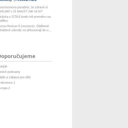
ourrisonova poradna: Je zdravé si
istit pleť v 11 letech? Jak na to?
kázka z GTA 6 bude mít premiéru na
etflixu
orza Horizon 6 (recenze): Oblíbené
rkádové závody se přesouvají do u...
Doporučujeme
tarjob
eské podcasty
ádio a zábava pro děti
rekvence 1
vropa 2