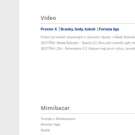
Video
Prostor X
Branky, body, kokoti
Fortuna liga
Priske byl hodně nespokojen s výkonem Sparty v Mladé Bolesla
SESTŘIH: Mladá Boleslav - Sparta 2:0. Bezzubí Letenští opět ztrati
SESTŘIH: Zlín - Bohemians 0:2. Klokani mají první výhru, premié
Mimibazar
Testujte s Mimibazarem
Monster High
Barbie