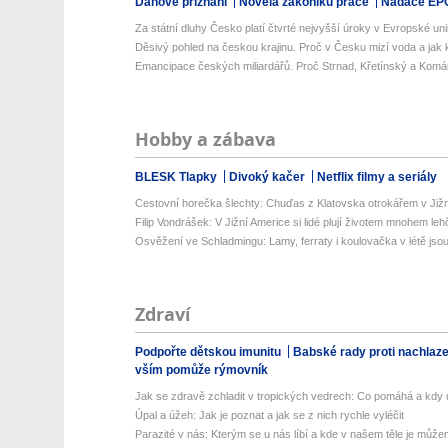
Daňové přiznání
Novela zákoníku práce
Nadace EP
Za státní dluhy Česko platí čtvrté nejvyšší úroky v Evropské uni
Děsivý pohled na českou krajinu. Proč v Česku mizí voda a jak k
Emancipace českých miliardářů. Proč Strnad, Křetínský a Komá
Hobby a zábava
BLESK Tlapky
Divoký kačer
Netflix filmy a seriály
Cestovní horečka šlechty: Chuďas z Klatovska otrokářem v Již
Filip Vondrášek: V Jižní Americe si lidé plují životem mnohem lehče
Osvěžení ve Schladmingu: Lamy, ferraty i koulovačka v létě jsou 
Zdraví
Podpořte dětskou imunitu
Babské rady proti nachlaz
vším pomůže rýmovník
Jak se zdravě zchladit v tropických vedrech: Co pomáhá a kdy už
Úpal a úžeh: Jak je poznat a jak se z nich rychle vyléčit
Parazité v nás: Kterým se u nás líbí a kde v našem těle je můžem