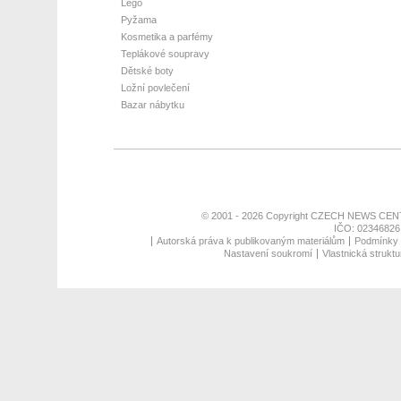
Lego
Pyžama
Kosmetika a parfémy
Teplákové soupravy
Dětské boty
Ložní povlečení
Bazar nábytku
© 2001 - 2026 Copyright
CZECH NEWS CENT
IČO: 02346826,
Autorská práva k publikovaným materiálům
Podmínky p
Nastavení soukromí
Vlastnická struktu