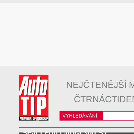
NEJČTENĚJŠÍ 
ČTRNÁCTIDE
VYHLEDÁVÁNÍ
Seat Leon Cupra 300 ST