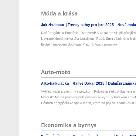
Móda a krása
Jak zhubnout
Trendy nehty pro jaro 2025
Nové make
Další tragédie u Pohořelic: Dva mrtví! Auta se srazila při předjížd
Navracel domů mrtvá těla Ukrajinců i Rusů: Smrt válečného hrdi
Brutální napadení Soukupa. Právník Agáty promluvil
Auto-moto
Alko-kalkulačka
Rallye Dakar 2025
Dálniční známk
Výhřev, čidla a stačí, říká průzkum. Pokročilá elektronika není prio
MotoGP: Martin proměnil pole position ve výhru v britském sprin
Câmara se vyjádřil ke spekulacím, které ho pojí se sedačkou u
Ekonomika a byznys