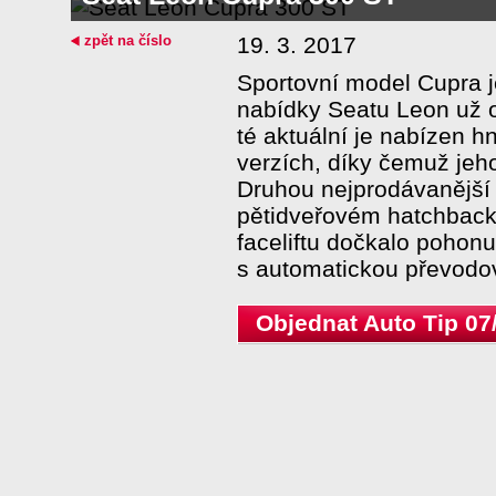
zpět na číslo
19. 3. 2017
Sportovní model Cupra j
nabídky Seatu Leon už o
té aktuální je nabízen h
verzích, díky čemuž jeh
Druhou nejprodávanější 
pětidveřovém hatchbacku
faceliftu dočkalo poho
s automatickou převod
Objednat Auto Tip 07