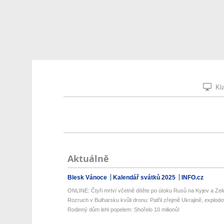
Kla
Aktuálně
Blesk Vánoce
Kalendář svátků 2025
INFO.cz
ONLINE: Čtyři mrtví včetně dítěte po útoku Rusů na Kyjev a Zele
Rozruch v Bulharsku kvůli dronu: Patřil zřejmě Ukrajině, explodova
Rodinný dům lehl popelem: Shořelo 10 milionů!