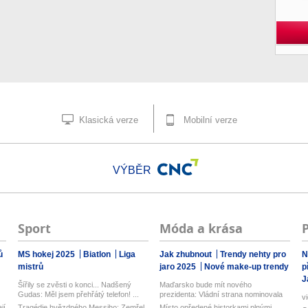
Klasická verze
Mobilní verze
VÝBĚR
Sport
Móda a krása
ů
MS hokej 2025
Biatlon
Liga
Jak zhubnout
Trendy nehty pro
N
mistrů
jaro 2025
Nové make-up trendy
p
J
Šířily se zvěsti o konci... Nadšený
Maďarsko bude mít nového
Gudas: Měl jsem přehřátý telefon! ...
prezidenta: Vládní strana nominovala
v
bývalého...
jí
Tragédie hvězdného Messiho: Zemřel
Místo opředené historkami plnými