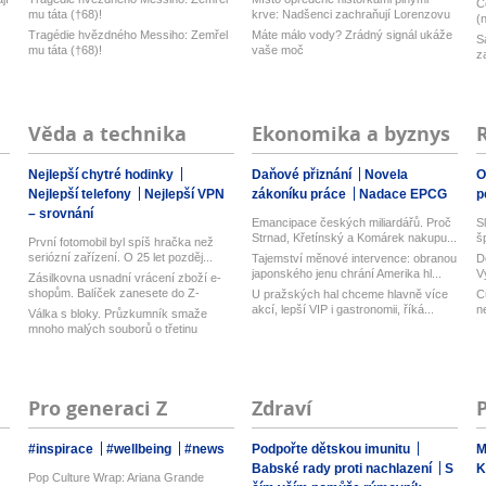
C
mu táta (†68)!
krve: Nadšenci zachraňují Lorenzovu
(
h...
Tragédie hvězdného Messiho: Zemřel
Máte málo vody? Zrádný signál ukáže
S
mu táta (†68)!
vaše moč
z
Věda a technika
Ekonomika a byznys
Nejlepší chytré hodinky
Daňové přiznání
Novela
O
Nejlepší telefony
Nejlepší VPN
zákoníku práce
Nadace EPCG
p
– srovnání
Emancipace českých miliardářů. Proč
S
Strnad, Křetínský a Komárek nakupu...
š
První fotomobil byl spíš hračka než
seriózní zařízení. O 25 let pozděj...
Tajemství měnové intervence: obranou
D
japonského jenu chrání Amerika hl...
V
Zásilkovna usnadní vrácení zboží e-
n
shopům. Balíček zanesete do Z-
U pražských hal chceme hlavně více
C
Boxu,...
akcí, lepší VIP i gastronomii, říká...
n
Válka s bloky. Průzkumník smaže
mnoho malých souborů o třetinu
rychlej...
Pro generaci Z
Zdraví
#inspirace
#wellbeing
#news
Podpořte dětskou imunitu
M
Babské rady proti nachlazení
S
K
Pop Culture Wrap: Ariana Grande