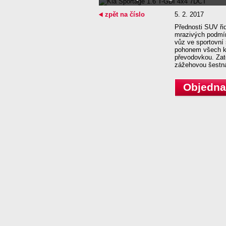
zpět na číslo
5. 2. 2017
Přednosti SUV ři
mrazivých podmín
vůz ve sportovní 
pohonem všech k
převodovkou. Zato
zážehovou šestná
Objednat