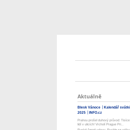
Aktuálně
Blesk Vánoce
Kalendář svátk
2025
INFO.cz
Prahou prošel duhový průvod: Tisíce
lidí v ulicích! Vrcholí Prague Pri...
Ruské černé vdovy: Rychle se vdáva