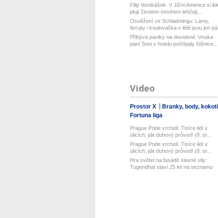
Filip Vondrášek: V Jižní Americe si lid
plují životem mnohem lehčeji,...
Osvěžení ve Schladmingu: Lamy,
ferraty i koulovačka v létě jsou jen pá.
Přibývá paniky na dovolené: Vnuka
paní Soni v hotelu poštípaly štěnice...
Video
Prostor X
Branky, body, kokot
Fortuna liga
Prague Pride vrcholí: Tisíce lidí v
ulicích, jde duhový průvod! (8. sr...
Prague Pride vrcholí: Tisíce lidí v
ulicích, jde duhový průvod! (8. sr...
Hra světel na fasádě slavné vily:
Tugendhat slaví 25 let na seznamu
UN...