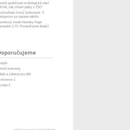
eská společnost ornitologická slaví
00 let: Jak chrání ptáky v ČR?
yzkoušejte český kyberpunk. V
etspectre se stanete elitním
ackerem ...
lastikový model Handley Page
ampden 1:72: Postavili jsme létající
...
Doporučujeme
tarjob
eské podcasty
ádio a zábava pro děti
rekvence 1
vropa 2
patička vygenerovaná: 15:30:13 08.08.2026