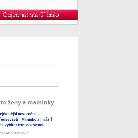
Pro ženy a maminky
ejčastější novoroční
ředsevzetí
Miminko a mráz
ak vybírat letní dovolenou
ideo Alena Mihulová