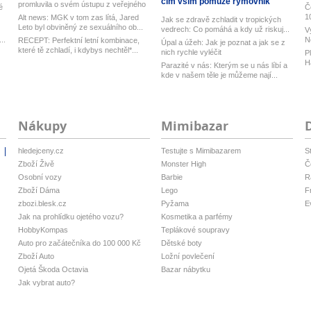
čím vším pomůže rýmovník
promluvila o svém ústupu z veřejného
é
Č
ž...
1
Alt news: MGK v tom zas lítá, Jared
Jak se zdravě zchladit v tropických
Leto byl obviněný ze sexuálního ob...
vedrech: Co pomáhá a kdy už riskuj...
V
..
N
RECEPT: Perfektní letní kombinace,
Úpal a úžeh: Jak je poznat a jak se z
h
které tě zchladí, i kdybys nechtěl*...
nich rychle vyléčit
P
H
Parazité v nás: Kterým se u nás líbí a
ku
kde v našem těle je můžeme nají...
Nákupy
Mimibazar
hledejceny.cz
Testujte s Mimibazarem
S
i
Zboží Živě
Monster High
Č
Osobní vozy
Barbie
R
Zboží Dáma
Lego
F
zbozi.blesk.cz
Pyžama
E
Jak na prohlídku ojetého vozu?
Kosmetika a parfémy
HobbyKompas
Teplákové soupravy
Auto pro začátečníka do 100 000 Kč
Dětské boty
Zboží Auto
Ložní povlečení
Ojetá Škoda Octavia
Bazar nábytku
Jak vybrat auto?