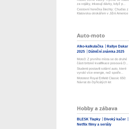
za vojáky, inkasují dávky, když p...
Cestovní horečka šlechty: Chuďas z
Klatovska otrokářem v Jižní Americe
Auto-moto
Alko-kalkulačka
Rallye Dakar
2025
Dálniční známka 2025
Moto3: Z prvního místa se do druhé
části britské kvalifikace posouvá D...
Studenti postavili solární auto, které
vyrobí více energie, než spotře...
Mototest Royal Enfield Classic 650:
Návrat do čtyřicátých let
Hobby a zábava
BLESK Tlapky
Divoký kačer
Netflix filmy a seriály