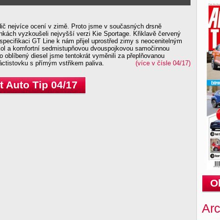
dič nejvíce ocení v zimě. Proto jsme v současných drsně
kách vyzkoušeli nejvyšší verzi Kie Sportage. Křiklavě červený
specifikaci GT Line k nám přijel uprostřed zimy s neocenitelným
ol a komfortní sedmistupňovou dvouspojkovou samočinnou
 oblíbený diesel jsme tentokrát vyměnili za přeplňovanou
ctistovku s přímým vstřikem paliva.
(více v čísle 04/17)
 Auto Tip 04/17
O
Arc