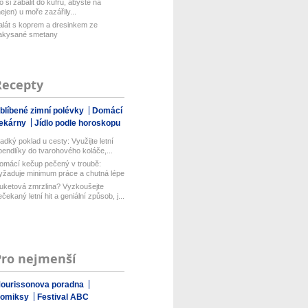
o si zabalit do kufru, abyste na
nejen) u moře zazářily...
alát s koprem a dresinkem ze
akysané smetany
Recepty
blíbené zimní polévky
Domácí
ekárny
Jídlo podle horoskopu
ladký poklad u cesty: Využijte letní
pendlíky do tvarohového koláče,...
omácí kečup pečený v troubě:
yžaduje minimum práce a chutná lépe
ež...
uketová zmrzlina? Vyzkoušejte
ečekaný letní hit a geniální způsob, j...
Pro nejmenší
ourissonova poradna
omiksy
Festival ABC