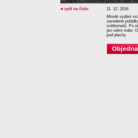
zpět na číslo
11. 12. 2016
Minulé vydání vrc
zavedené pořádky.
světlometů. Po s
jen velmi málo. O
pod plechy.
Objednat