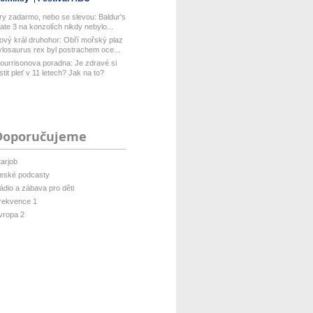
ry zadarmo, nebo se slevou: Baldur's
ate 3 na konzolích nikdy nebylo...
ový král druhohor: Obří mořský plaz
ylosaurus rex byl postrachem oce...
ourrisonova poradna: Je zdravé si
istit pleť v 11 letech? Jak na to?
Doporučujeme
tarjob
eské podcasty
ádio a zábava pro děti
rekvence 1
vropa 2