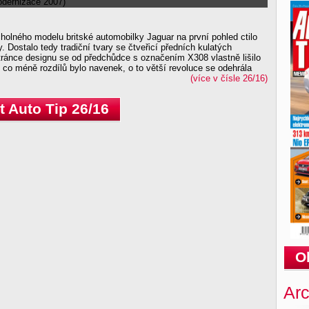
holného modelu britské automobilky Jaguar na první pohled ctilo
 Dostalo tedy tradiční tvary se čtveřicí předních kulatých
tránce designu se od předchůdce s označením X308 vlastně lišilo
 co méně rozdílů bylo navenek, o to větší revoluce se odehrála
(více v čísle 26/16)
 Auto Tip 26/16
O
Arc