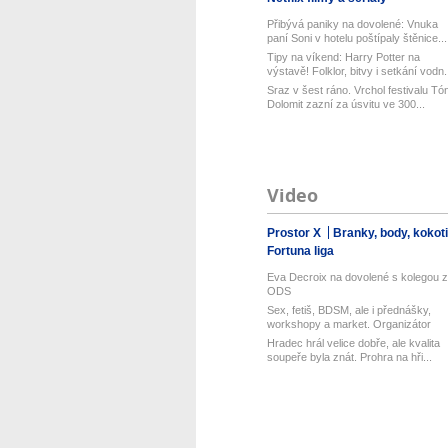
Přibývá paniky na dovolené: Vnuka
paní Soni v hotelu poštípaly štěnice...
Tipy na víkend: Harry Potter na
výstavě! Folklor, bitvy i setkání vodn.
Sraz v šest ráno. Vrchol festivalu Tó
Dolomit zazní za úsvitu ve 300...
Video
Prostor X
Branky, body, kokot
Fortuna liga
Eva Decroix na dovolené s kolegou z
ODS
Sex, fetiš, BDSM, ale i přednášky,
workshopy a market. Organizátor
Pra...
Hradec hrál velice dobře, ale kvalita
soupeře byla znát. Prohra na hři...