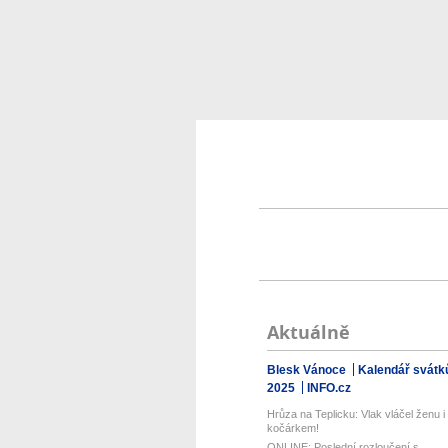
Aktuálně
Blesk Vánoce
Kalendář svátk
2025
INFO.cz
Hrůza na Teplicku: Vlak vláčel ženu i
kočárkem!
ONLINE: Poslední rozloučení s