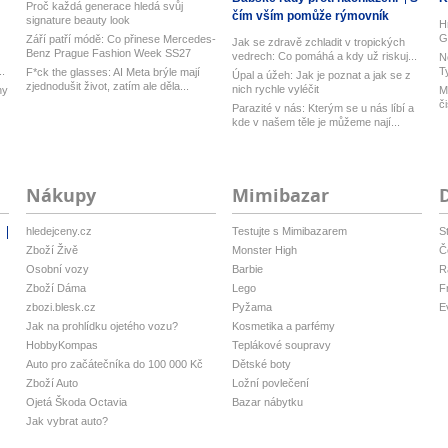
Proč každá generace hledá svůj
čím vším pomůže rýmovník
signature beauty look
H
G
Září patří módě: Co přinese Mercedes-
Jak se zdravě zchladit v tropických
Benz Prague Fashion Week SS27
vedrech: Co pomáhá a kdy už riskuj...
N
..
T
F*ck the glasses: AI Meta brýle mají
Úpal a úžeh: Jak je poznat a jak se z
zjednodušit život, zatím ale děla...
nich rychle vyléčit
ny
M
č
Parazité v nás: Kterým se u nás líbí a
kde v našem těle je můžeme nají...
Nákupy
Mimibazar
hledejceny.cz
Testujte s Mimibazarem
S
i
Zboží Živě
Monster High
Č
Osobní vozy
Barbie
R
Zboží Dáma
Lego
F
zbozi.blesk.cz
Pyžama
E
Jak na prohlídku ojetého vozu?
Kosmetika a parfémy
HobbyKompas
Teplákové soupravy
Auto pro začátečníka do 100 000 Kč
Dětské boty
Zboží Auto
Ložní povlečení
Ojetá Škoda Octavia
Bazar nábytku
Jak vybrat auto?