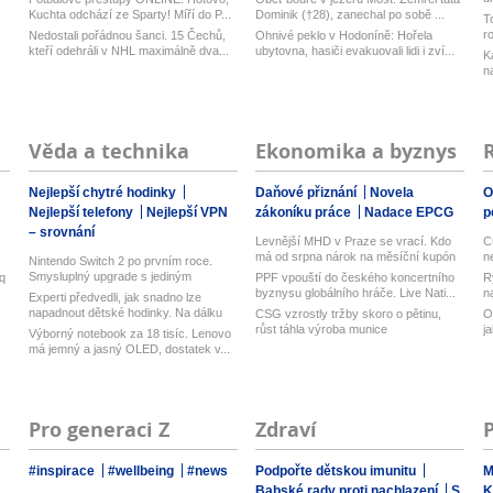
z
Kuchta odchází ze Sparty! Míří do P...
Dominik (†28), zanechal po sobě ...
T
r
Nedostali pořádnou šanci. 15 Čechů,
Ohnivé peklo v Hodoníně: Hořela
kteří odehráli v NHL maximálně dva...
ubytovna, hasiči evakuovali lidi i zví...
K
n
Věda a technika
Ekonomika a byznys
Nejlepší chytré hodinky
Daňové přiznání
Novela
O
Nejlepší telefony
Nejlepší VPN
zákoníku práce
Nadace EPCG
p
– srovnání
Levnější MHD v Praze se vrací. Kdo
C
má od srpna nárok na měsíční kupón
n
Nintendo Switch 2 po prvním roce.
...
Smysluplný upgrade s jediným
q
PPF vpouští do českého koncertního
R
důležit...
byznysu globálního hráče. Live Nati...
n
Experti předvedli, jak snadno lze
napadnout dětské hodinky. Na dálku
CSG vzrostly tržby skoro o pětinu,
O
z...
růst táhla výroba munice
j
Výborný notebook za 18 tisíc. Lenovo
má jemný a jasný OLED, dostatek v...
Pro generaci Z
Zdraví
#inspirace
#wellbeing
#news
Podpořte dětskou imunitu
M
Babské rady proti nachlazení
S
K