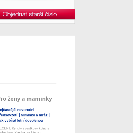
Pro ženy a maminky
ejčastější novoroční
ředsevzetí
Miminko a mráz
ak vybírat letní dovolenou
ECEPT: Kynutý švestkový koláč s
robenkou. Klasika, se kterou