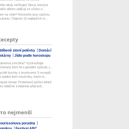
aboduj...
ohle nikdy neříkejte! Slova, kterými
odiče dětem ubližují ze všeho n...
am na výlet? Krkonoše jsou sázkou
a jistotu. Objevte 10 nejlepších m...
Recepty
blíbené zimní polévky
Domácí
ekárny
Jídlo podle horoskopu
uketová zmrzlina? Vyzkoušejte
ečekaný letní hit a geniální způsob, j...
ychlé buchty s broskvemi: 5 receptů
a sladké letní moučníky, které m...
opsie bread: Proteinové pečivo lehké
ako obláček zvládnete připravit...
Pro nejmenší
ourissonova poradna
omiksy
Festival ABC