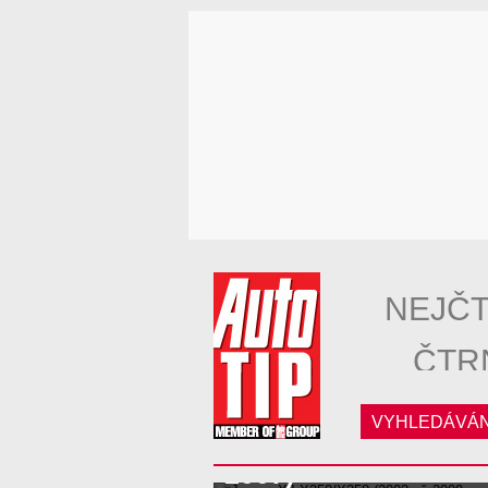
NEJČT
ČTR
VYHLEDÁVÁN
Jaguar XJ X350/X35
2007)