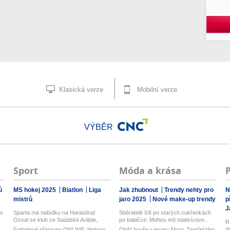
Klasická verze
Mobilní verze
VÝBĚR
Sport
Móda a krása
ů
MS hokej 2025
Biatlon
Liga
Jak zhubnout
Trendy nehty pro
N
mistrů
jaro 2025
Nové make-up trendy
p
J
 s
Sparta má nabídku na Haraslína!
Sběratelé šílí po starých cukřenkách
Ozval se klub ze Saúdské Arábie,
po babičce: Mohou mít statisícovo...
R
jedná...
d
Fotbalové přestupy ONLINE: Hotovo,
Oběť bouře v jezeru Most: Zemřel táta