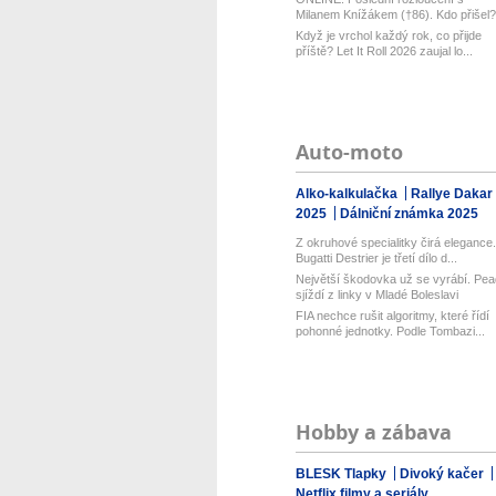
Milanem Knížákem (†86). Kdo přišel?
Když je vrchol každý rok, co přijde
příště? Let It Roll 2026 zaujal lo...
Auto-moto
Alko-kalkulačka
Rallye Dakar
2025
Dálniční známka 2025
Z okruhové specialitky čirá elegance.
Bugatti Destrier je třetí dílo d...
Největší škodovka už se vyrábí. Pea
sjíždí z linky v Mladé Boleslavi
FIA nechce rušit algoritmy, které řídí
pohonné jednotky. Podle Tombazi...
Hobby a zábava
BLESK Tlapky
Divoký kačer
Netflix filmy a seriály