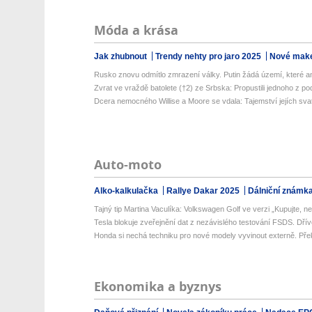
Móda a krása
Jak zhubnout
Trendy nehty pro jaro 2025
Nové make
Rusko znovu odmítlo zmrazení války. Putin žádá území, které ani
Zvrat ve vraždě batolete (†2) ze Srbska: Propustili jednoho z pod
Dcera nemocného Willise a Moore se vdala: Tajemství jejích svat
Auto-moto
Alko-kalkulačka
Rallye Dakar 2025
Dálniční známk
Tajný tip Martina Vaculíka: Volkswagen Golf ve verzi „Kupujte, než
Tesla blokuje zveřejnění dat z nezávislého testování FSDS. Dřív
Honda si nechá techniku pro nové modely vyvinout externě. Přek
Ekonomika a byznys