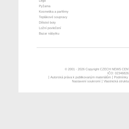
Lego
Pyžama
Kosmetika a parfémy
Teplákové soupravy
Dětské boty
Ložní povlečení
Bazar nábytku
© 2001 - 2026 Copyright
CZECH NEWS CENT
IČO: 02346826,
Autorská práva k publikovaným materiálům
Podmínky p
Nastavení soukromí
Vlastnická struktu