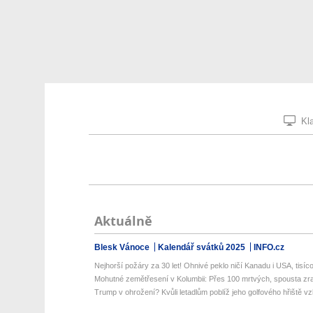
Kla
Aktuálně
Blesk Vánoce
Kalendář svátků 2025
INFO.cz
Nejhorší požáry za 30 let! Ohnivé peklo ničí Kanadu i USA, tisíco
Mohutné zemětřesení v Kolumbii: Přes 100 mrtvých, spousta zra
Trump v ohrožení? Kvůli letadlům poblíž jeho golfového hřiště vzlé