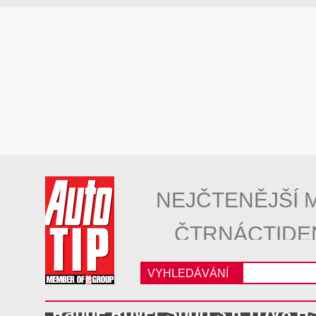
NEJČTENĚJŠÍ 
ČTRNÁCTIDE
VYHLEDÁVÁNÍ
Range Rover Sport 3.6 TDV8 H