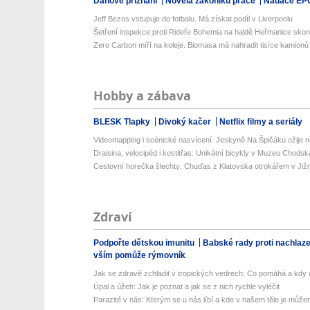
Daňové přiznání
Novela zákoníku práce
Nadace EP
Jeff Bezos vstupuje do fotbalu. Má získat podíl v Liverpoolu
Šetření inspekce proti Rideře Bohemia na haldě Heřmanice skonči
Zero Carbon míří na koleje. Biomasa má nahradit tisíce kamionů
Hobby a zábava
BLESK Tlapky
Divoký kačer
Netflix filmy a seriály
Videomapping i scénické nasvícení. Jeskyně Na Špičáku ožije no
Draisina, velocipéd i kostitřas: Unikátní bicykly v Muzeu Chodsk
Cestovní horečka šlechty: Chuďas z Klatovska otrokářem v Již
Zdraví
Podpořte dětskou imunitu
Babské rady proti nachlaz
vším pomůže rýmovník
Jak se zdravě zchladit v tropických vedrech: Co pomáhá a kdy už
Úpal a úžeh: Jak je poznat a jak se z nich rychle vyléčit
Parazité v nás: Kterým se u nás líbí a kde v našem těle je můžem