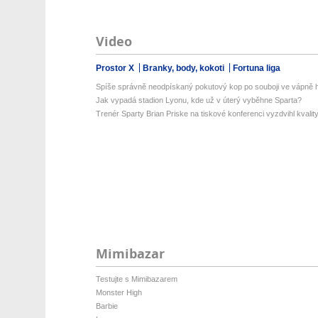
Video
Prostor X
Branky, body, kokoti
Fortuna liga
Spíše správně neodpískaný pokutový kop po souboji ve vápně 
Jak vypadá stadion Lyonu, kde už v úterý vyběhne Sparta?
Trenér Sparty Brian Priske na tiskové konferenci vyzdvihl kvality
Mimibazar
Testujte s Mimibazarem
Monster High
Barbie