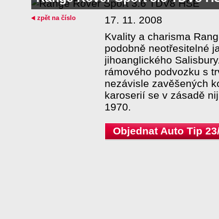
zpět na číslo
17. 11. 2008
Kvality a charisma Rang
podobně neotřesitelné j
jihoanglického Salisbur
rámového podvozku s t
nezávisle zavěšených ko
karoserií se v zásadě n
1970.
Objednat Auto Tip 23