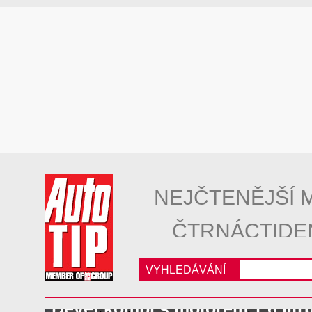
NEJČTENĚJŠÍ 
ČTRNÁCTIDE
VYHLEDÁVÁNÍ
Devět kombi s motorem 1,6 litr