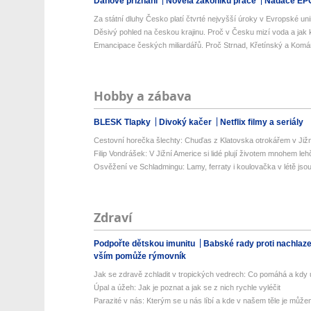
Daňové přiznání
Novela zákoníku práce
Nadace EP
Za státní dluhy Česko platí čtvrté nejvyšší úroky v Evropské uni
Děsivý pohled na českou krajinu. Proč v Česku mizí voda a jak k
Emancipace českých miliardářů. Proč Strnad, Křetínský a Komá
Hobby a zábava
BLESK Tlapky
Divoký kačer
Netflix filmy a seriály
Cestovní horečka šlechty: Chuďas z Klatovska otrokářem v Již
Filip Vondrášek: V Jižní Americe si lidé plují životem mnohem lehče
Osvěžení ve Schladmingu: Lamy, ferraty i koulovačka v létě jsou 
Zdraví
Podpořte dětskou imunitu
Babské rady proti nachlaz
vším pomůže rýmovník
Jak se zdravě zchladit v tropických vedrech: Co pomáhá a kdy už
Úpal a úžeh: Jak je poznat a jak se z nich rychle vyléčit
Parazité v nás: Kterým se u nás líbí a kde v našem těle je můžem