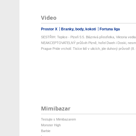
Video
Prostor X
Branky, body, kokoti
Fortuna liga
SESTŘIH: Teplice - Plzeň 5:5. Bláznivá přestřelka, Viktoria vedla o
NEAKCEPTOVATELNÝ průšvih Plzně, hořel Dweh i Doski, nesmys
Prague Pride vrcholí: Tisíce lidí v ulicích, jde duhový průvod! (8. s
Mimibazar
Testujte s Mimibazarem
Monster High
Barbie