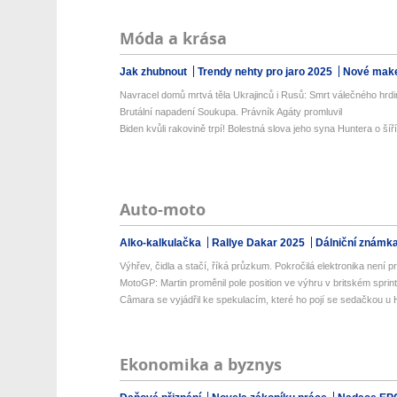
Móda a krása
Jak zhubnout
Trendy nehty pro jaro 2025
Nové make
Navracel domů mrtvá těla Ukrajinců i Rusů: Smrt válečného hrdi
Brutální napadení Soukupa. Právník Agáty promluvil
Biden kvůli rakovině trpí! Bolestná slova jeho syna Huntera o šíříc
Auto-moto
Alko-kalkulačka
Rallye Dakar 2025
Dálniční známk
Výhřev, čidla a stačí, říká průzkum. Pokročilá elektronika není prio
MotoGP: Martin proměnil pole position ve výhru v britském sprin
Câmara se vyjádřil ke spekulacím, které ho pojí se sedačkou u
Ekonomika a byznys