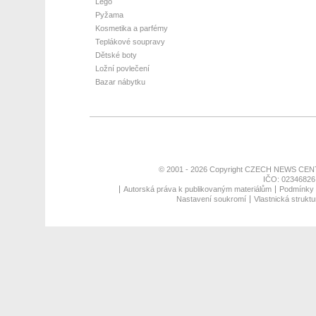
Lego
Pyžama
Kosmetika a parfémy
Teplákové soupravy
Dětské boty
Ložní povlečení
Bazar nábytku
© 2001 - 2026 Copyright
CZECH NEWS CENT
IČO: 02346826,
Autorská práva k publikovaným materiálům
Podmínky p
Nastavení soukromí
Vlastnická struktu