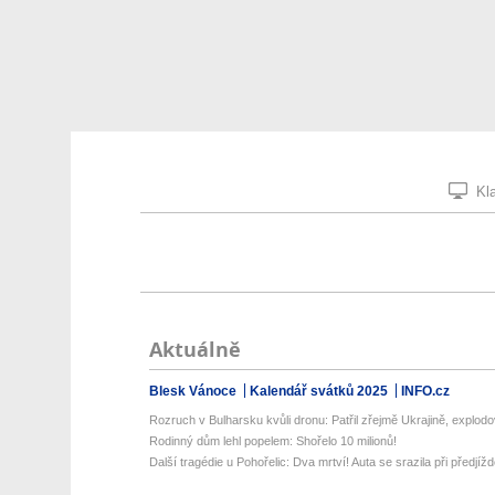
Kla
Aktuálně
Blesk Vánoce
Kalendář svátků 2025
INFO.cz
Rozruch v Bulharsku kvůli dronu: Patřil zřejmě Ukrajině, explodova
Rodinný dům lehl popelem: Shořelo 10 milionů!
Další tragédie u Pohořelic: Dva mrtví! Auta se srazila při předjížd