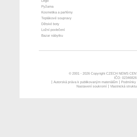
Lego
Pyžama
Kosmetika a parfémy
Teplákové soupravy
Dětské boty
Ložní povlečení
Bazar nábytku
© 2001 - 2026 Copyright
CZECH NEWS CENT
IČO: 02346826,
Autorská práva k publikovaným materiálům
Podmínky p
Nastavení soukromí
Vlastnická struktu