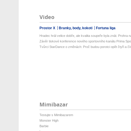
Video
Prostor X
Branky, body, kokoti
Fortuna liga
Hradec hrál velice dobře, ale kvalita soupeře byla znát. Prohra na 
Závěr tiskové konference nového sportovního kanálu Prima Spo
Tvůrci StarDance o změnách: Proč budou porotci opět čtyři a čí
Mimibazar
Testujte s Mimibazarem
Monster High
Barbie