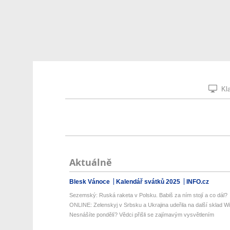
Kla
Aktuálně
Blesk Vánoce
Kalendář svátků 2025
INFO.cz
Sezemský: Ruská raketa v Polsku. Babiš za ním stojí a co dál?
ONLINE: Zelenskyj v Srbsku a Ukrajina udeřila na další sklad Wil
Nesnášíte pondělí? Vědci přišli se zajímavým vysvětlením