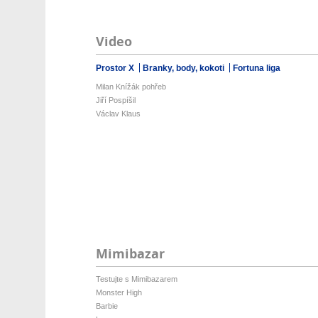
Video
Prostor X
Branky, body, kokoti
Fortuna liga
Milan Knížák pohřeb
Jiří Pospíšil
Václav Klaus
Mimibazar
Testujte s Mimibazarem
Monster High
Barbie