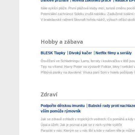
Daňové přiznání
Novela zákoníku práce
Nadace EP
Itálie vyklízí pláže. První plážové kluby mizí, turisté změnu pocítí 
Potenciální zachránce Soleku zrušil nabídku. Zadlužené solární 
V bratislavské rafinerii Slovnaft hořela nádrž, výbuch otřásl okol
Hobby a zábava
BLESK Tlapky
Divoký kačer
Netflix filmy a seriály
Osvěžení ve Schladmingu: Lamy, ferraty i koulovačka v létě jsou 
Tipy na víkend: Harry Potter na výstavě! Folklor, bitvy i setkání 
Přibývá paniky na dovolené: Vnuka paní Soni v hotelu poštípaly š
Zdraví
Podpořte dětskou imunitu
Babské rady proti nachlaz
vším pomůže rýmovník
Jak se zdravě zchladit v tropických vedrech: Co pomáhá a kdy už
Úpal a úžeh: Jak je poznat a jak se z nich rychle vyléčit
Parazité v nás: Kterým se u nás líbí a kde v našem těle je můžem