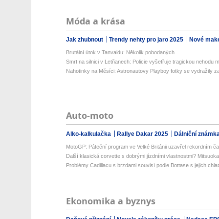
Móda a krása
Jak zhubnout
Trendy nehty pro jaro 2025
Nové make
Brutální útok v Tanvaldu: Několik pobodaných
Smrt na silnici v Letňanech: Policie vyšetřuje tragickou nehodu m
Nahotinky na Měsíci: Astronautovy Playboy fotky se vydražily za 
Auto-moto
Alko-kalkulačka
Rallye Dakar 2025
Dálniční známk
MotoGP: Páteční program ve Velké Británii uzavřel rekordním č
Další klasická corvette s dobrými jízdními vlastnostmi? Mitsuoka
Problémy Cadillacu s brzdami souvisí podle Bottase s jejich chl
Ekonomika a byznys