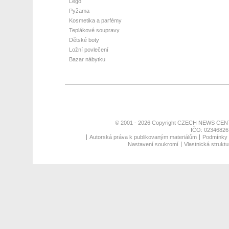
Lego
Pyžama
Kosmetika a parfémy
Teplákové soupravy
Dětské boty
Ložní povlečení
Bazar nábytku
© 2001 - 2026 Copyright
CZECH NEWS CENT
IČO: 02346826,
Autorská práva k publikovaným materiálům
Podmínky p
Nastavení soukromí
Vlastnická struktu