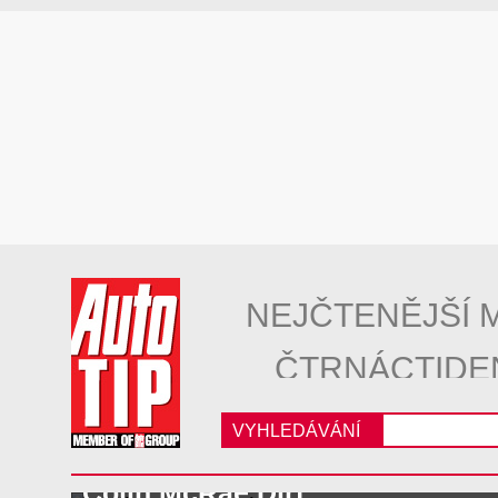
NEJČTENĚJŠÍ 
ČTRNÁCTIDE
VYHLEDÁVÁNÍ
Colin McRae Dirt