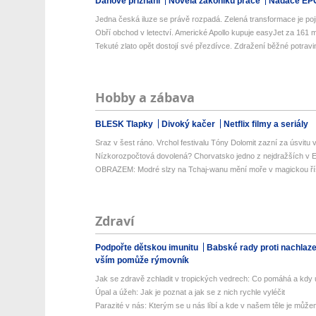
Daňové přiznání
Novela zákoníku práce
Nadace EP
Jedna česká iluze se právě rozpadá. Zelená transformace je poji
Obří obchod v letectví. Americké Apollo kupuje easyJet za 161 mil
Tekuté zlato opět dostojí své přezdívce. Zdražení běžné potravin
Hobby a zábava
BLESK Tlapky
Divoký kačer
Netflix filmy a seriály
Sraz v šest ráno. Vrchol festivalu Tóny Dolomit zazní za úsvitu v
Nízkorozpočtová dovolená? Chorvatsko jedno z nejdražších v Ev
OBRAZEM: Modré slzy na Tchaj-wanu mění moře v magickou ří
Zdraví
Podpořte dětskou imunitu
Babské rady proti nachlaz
vším pomůže rýmovník
Jak se zdravě zchladit v tropických vedrech: Co pomáhá a kdy už
Úpal a úžeh: Jak je poznat a jak se z nich rychle vyléčit
Parazité v nás: Kterým se u nás líbí a kde v našem těle je můžem