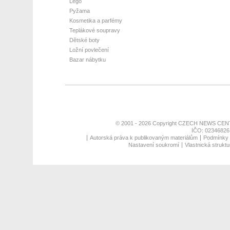
Lego
Pyžama
Kosmetika a parfémy
Teplákové soupravy
Dětské boty
Ložní povlečení
Bazar nábytku
© 2001 - 2026 Copyright
CZECH NEWS CENT
IČO: 02346826,
Autorská práva k publikovaným materiálům
Podmínky p
Nastavení soukromí
Vlastnická struktu