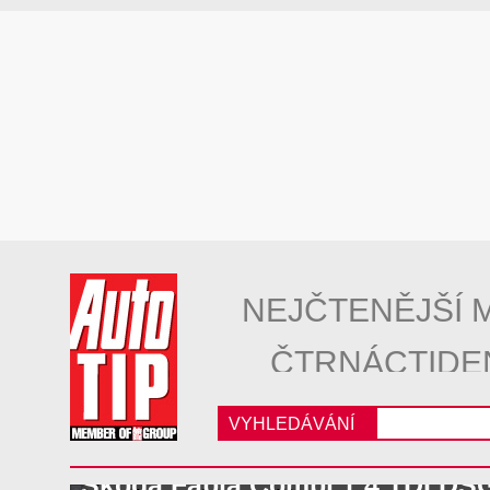
NEJČTENĚJŠÍ 
ČTRNÁCTIDE
VYHLEDÁVÁNÍ
Škoda Fabia Combi 1.4 TDI DS