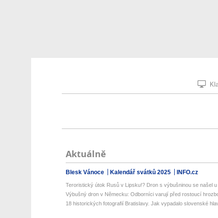
Kla
Aktuálně
Blesk Vánoce
Kalendář svátků 2025
INFO.cz
Teroristický útok Rusů v Lipsku!? Dron s výbušninou se našel u 
Výbušný dron v Německu: Odborníci varují před rostoucí hrozbou
18 historických fotografií Bratislavy. Jak vypadalo slovenské hlav