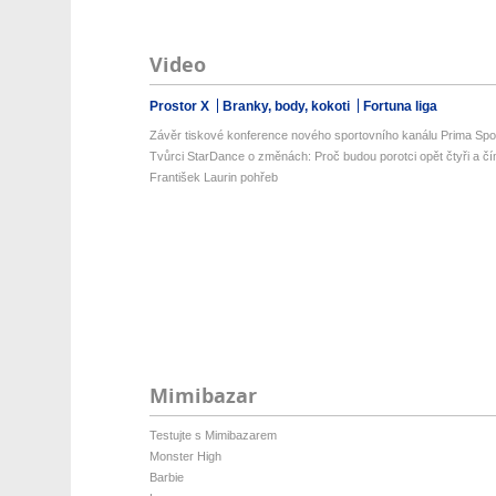
Video
Prostor X
Branky, body, kokoti
Fortuna liga
Závěr tiskové konference nového sportovního kanálu Prima Spo
Tvůrci StarDance o změnách: Proč budou porotci opět čtyři a čí
František Laurin pohřeb
Mimibazar
Testujte s Mimibazarem
Monster High
Barbie