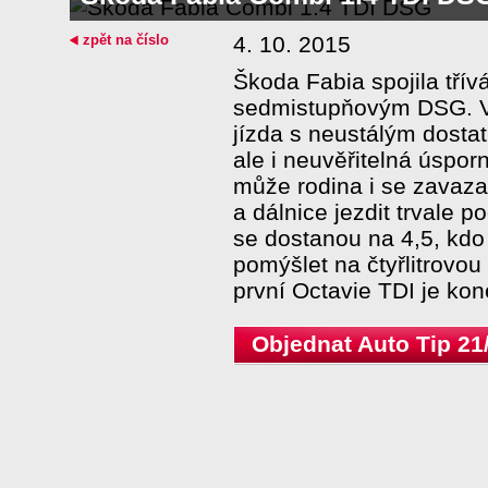
zpět na číslo
4. 10. 2015
Škoda Fabia spojila třív
sedmistupňovým DSG. Vý
jízda s neustálým dost
ale i neuvěřitelná úspo
může rodina i se zavaza
a dálnice jezdit trvale p
se dostanou na 4,5, kdo
pomýšlet na čtyřlitrovo
první Octavie TDI je ko
Objednat Auto Tip 21