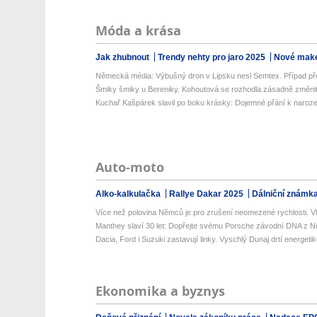
Móda a krása
Jak zhubnout
Trendy nehty pro jaro 2025
Nové make
Německá média: Výbušný dron v Lipsku nesl Semtex. Případ pře
Šmiky šmiky u Bereniky. Kohoutová se rozhodla zásadně změni
Kuchař Kašpárek slavil po boku krásky: Dojemné přání k naroz
Auto-moto
Alko-kalkulačka
Rallye Dakar 2025
Dálniční známk
Více než polovina Němců je pro zrušení neomezené rychlosti. Vlá
Manthey slaví 30 let: Dopřejte svému Porsche závodní DNA z Nü
Dacia, Ford i Suzuki zastavují linky. Vyschlý Dunaj drtí energetik
Ekonomika a byznys