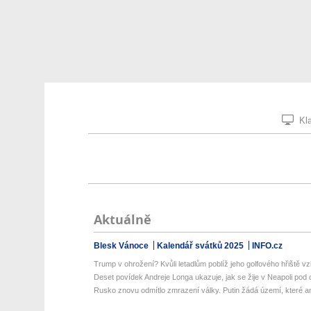
Kla
Aktuálně
Blesk Vánoce
Kalendář svátků 2025
INFO.cz
Trump v ohrožení? Kvůli letadlům poblíž jeho golfového hřiště vzlé
Deset povídek Andreje Longa ukazuje, jak se žije v Neapoli pod d
Rusko znovu odmítlo zmrazení války. Putin žádá území, které ani