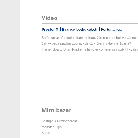
Video
Prostor X
Branky, body, kokoti
Fortuna liga
Spíše správně neodpískaný pokutový kop po souboji ve vápně 
Jak vypadá stadion Lyonu, kde už v úterý vyběhne Sparta?
Trenér Sparty Brian Priske na tiskové konferenci vyzdvihl kvality
Mimibazar
Testujte s Mimibazarem
Monster High
Barbie