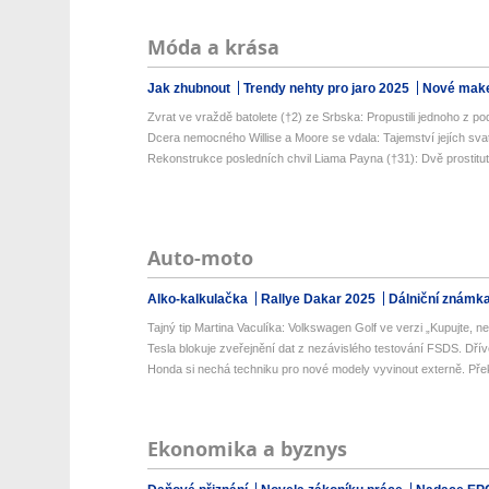
Móda a krása
Jak zhubnout
Trendy nehty pro jaro 2025
Nové make
Zvrat ve vraždě batolete (†2) ze Srbska: Propustili jednoho z pod
Dcera nemocného Willise a Moore se vdala: Tajemství jejích svat
Rekonstrukce posledních chvil Liama Payna (†31): Dvě prostitutk
Auto-moto
Alko-kalkulačka
Rallye Dakar 2025
Dálniční známk
Tajný tip Martina Vaculíka: Volkswagen Golf ve verzi „Kupujte, než
Tesla blokuje zveřejnění dat z nezávislého testování FSDS. Dřív
Honda si nechá techniku pro nové modely vyvinout externě. Přek
Ekonomika a byznys