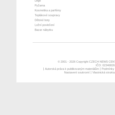
Lego
Pyžama
Kosmetika a parfémy
Teplákové soupravy
Dětské boty
Ložní povlečení
Bazar nábytku
© 2001 - 2026 Copyright
CZECH NEWS CENT
IČO: 02346826,
Autorská práva k publikovaným materiálům
Podmínky p
Nastavení soukromí
Vlastnická struktu