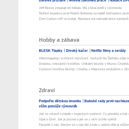
Daňové přiznání
Novela zákoníku práce
Nadace EP
Jeff Bezos vstupuje do fotbalu. Má získat podíl v Liverpoolu
Šetření inspekce proti Rideře Bohemia na haldě Heřmanice skonči
Zero Carbon míří na koleje. Biomasa má nahradit tisíce kamionů
Hobby a zábava
BLESK Tlapky
Divoký kačer
Netflix filmy a seriály
Videomapping i scénické nasvícení. Jeskyně Na Špičáku ožije no
Draisina, velocipéd i kostitřas: Unikátní bicykly v Muzeu Chodsk
Cestovní horečka šlechty: Chuďas z Klatovska otrokářem v Již
Zdraví
Podpořte dětskou imunitu
Babské rady proti nachlaz
vším pomůže rýmovník
Jak se zdravě zchladit v tropických vedrech: Co pomáhá a kdy už
Úpal a úžeh: Jak je poznat a jak se z nich rychle vyléčit
Parazité v nás: Kterým se u nás líbí a kde v našem těle je můžem