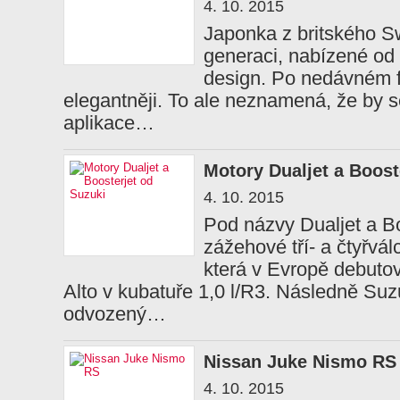
4. 10. 2015
Japonka z britského Sw
generaci, nabízené od
design. Po nedávném fa
elegantněji. To ale neznamená, že by s
aplikace…
Motory Dualjet a Boost
4. 10. 2015
Pod názvy Dualjet a Bo
zážehové tří- a čtyřvál
která v Evropě debuto
Alto v kubatuře 1,0 l/R3. Následně Suz
odvozený…
Nissan Juke Nismo RS
4. 10. 2015