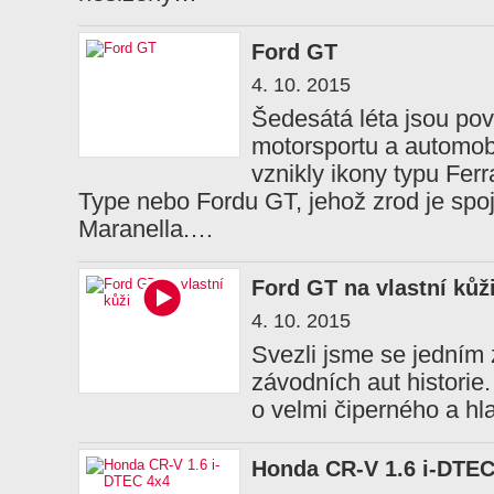
Ford GT
4. 10. 2015
Šedesátá léta jsou po
motorsportu a automob
vznikly ikony typu Fer
Type nebo Fordu GT, jehož zrod je spo
Maranella.…
Ford GT na vlastní kůž
4. 10. 2015
Svezli jsme se jedním z
závodních aut historie
o velmi čiperného a hl
Honda CR-V 1.6 i-DTEC