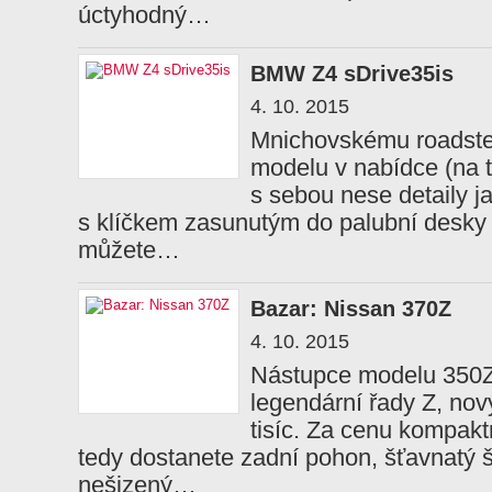
úctyhodný…
BMW Z4 sDrive35is
4. 10. 2015
Mnichovskému roadsteru
modelu v nabídce (na t
s sebou nese detaily ja
s klíčkem zasunutým do palubní desky 
můžete…
Bazar: Nissan 370Z
4. 10. 2015
Nástupce modelu 350Z,
legendární řady Z, nov
tisíc. Za cenu kompak
tedy dostanete zadní pohon, šťavnatý š
nešizený…