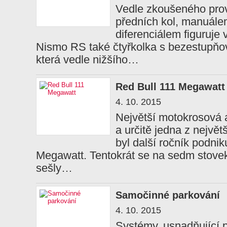
Vedle zkoušeného pro
předních kol, manuál
diferenciálem figuruje
Nismo RS také čtyřkolka s bezestupňo
která vedle nižšího…
Red Bull 111 Megawatt
4. 10. 2015
Největší motokrosová 
a určitě jedna z největ
byl další ročník podni
Megawatt. Tentokrát se na sedm stove
sešly…
Samočinné parkování
4. 10. 2015
Systémy, usnadňující p