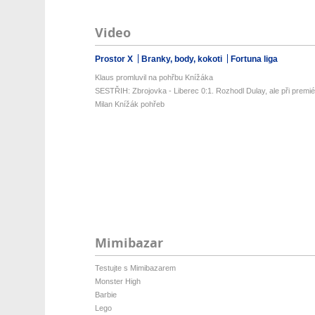
Video
Prostor X
Branky, body, kokoti
Fortuna liga
Klaus promluvil na pohřbu Knížáka
SESTŘIH: Zbrojovka - Liberec 0:1. Rozhodl Dulay, ale při premiéř
Milan Knížák pohřeb
Mimibazar
Testujte s Mimibazarem
Monster High
Barbie
Lego