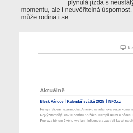
plynulá jízda s neustá
momentu, ale i neuvěřitelná úspornost
může rodina i se…
Kla
Aktuálně
Blesk Vánoce
Kalendář svátků 2025
INFO.cz
Fištejn: Slibem nezarmoutíš. Ameriku ovládá nová verze komunis
Nejvýznamnější chvíle pohřbu Knížáka: Klempíř mluvil o hádce, K
Poprava během živého vysílání: Influencera zastřelil kartel na uli