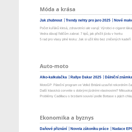
Móda a krása
Jak zhubnout
Trendy nehty pro jaro 2025
Nové make
Počet kuřáků klesá, zdravotníci ale varují: Výrobci e-cigaret lákaj
Vedra dávají řidičům zabrat: 7 tipů, jak přežít jízdu v horku
5 rad pro vlasy plné lesku: Jak si užít léto bez zničených kadeří
Auto-moto
Alko-kalkulačka
Rallye Dakar 2025
Dálniční známk
MotoGP: Páteční program ve Velké Británii uzavřel rekordním č
Další klasická corvette s dobrými jízdními vlastnostmi? Mitsuoka
Problémy Cadillacu s brzdami souvisí podle Bottase s jejich chl
Ekonomika a byznys
Daňové přiznání
Novela zákoníku práce
Nadace EP