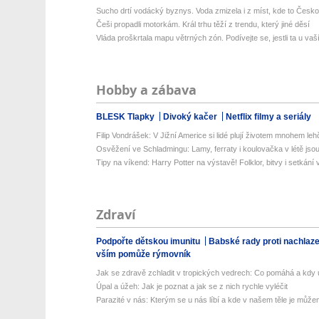
Sucho drtí vodácký byznys. Voda zmizela i z míst, kde to Česko
Češi propadli motorkám. Král trhu těží z trendu, který jiné děsí
Vláda proškrtala mapu větrných zón. Podívejte se, jestli ta u vaší
Hobby a zábava
BLESK Tlapky
Divoký kačer
Netflix filmy a seriály
Filip Vondrášek: V Jižní Americe si lidé plují životem mnohem lehče
Osvěžení ve Schladmingu: Lamy, ferraty i koulovačka v létě jsou 
Tipy na víkend: Harry Potter na výstavě! Folklor, bitvy i setkání 
Zdraví
Podpořte dětskou imunitu
Babské rady proti nachlaz
vším pomůže rýmovník
Jak se zdravě zchladit v tropických vedrech: Co pomáhá a kdy už
Úpal a úžeh: Jak je poznat a jak se z nich rychle vyléčit
Parazité v nás: Kterým se u nás líbí a kde v našem těle je můžem