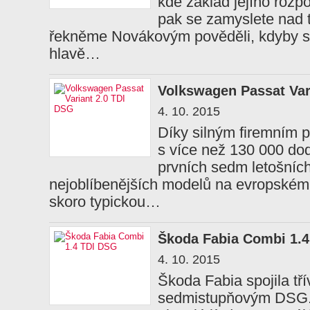
kde základ jejího rozp
pak se zamyslete nad 
řekněme Novákovým pověděli, kdyby se 
hlavě…
Volkswagen Passat Var
4. 10. 2015
Díky silným firemním p
s více než 130 000 do
prvních sedm letošníc
nejoblíbenějších modelů na evropském 
skoro typickou…
Škoda Fabia Combi 1.
4. 10. 2015
Škoda Fabia spojila tří
sedmistupňovým DSG. 