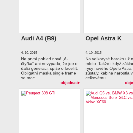
Audi A4 (B9)
Opel Astra K
4. 10. 2015
4. 10. 2015
Na první pohled nová „á-
Na velkorysé baroko už 
čtyřka“ ani nevypadá, že jde o
místo. Takže i když zákla
další generaci, spíše o facelift.
rysy nového Opelu Astra
Obligátní maska single frame
zůstaly, kabina narostla v
se moc…
celkovému…
objednat
obje