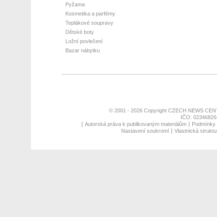
Pyžama
Kosmetika a parfémy
Teplákové soupravy
Dětské boty
Ložní povlečení
Bazar nábytku
© 2001 - 2026 Copyright
CZECH NEWS CENT
IČO: 02346826,
Autorská práva k publikovaným materiálům
Podmínky p
Nastavení soukromí
Vlastnická struktu