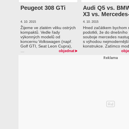
Peugeot 308 GTi
Audi Q5 vs. BM
X3 vs. Mercedes
Benz GLC vs. Vo
4. 10. 2015
4. 10. 2015
XC60
Žijeme ve zlatém věku ostrých
Hned začátkem bychom r
kompaktů. Vedle řady
podotkli, že do dnešního
výkonných modelů od
souboje mercedes nastu
koncernu Volkswagen (např.
s výhodou nejmodernější
Golf GTI, Seat Leon Cupra),
konstrukce. Zatímco mo
…
objednat
obje