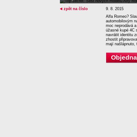
zpět na číslo
9. 8. 2015
Alfa Romeo? Slav
automobilovým na
moc neprodává a 
úžasné kupé 4C s
navrátit identitu
zhostit připravov
mají našlápnuto, 
Objednat