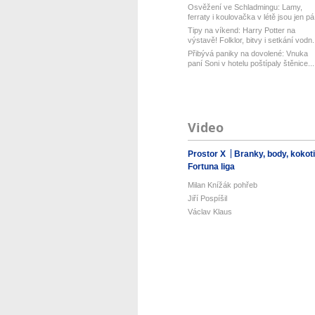
Osvěžení ve Schladmingu: Lamy,
ferraty i koulovačka v létě jsou jen pá.
Tipy na víkend: Harry Potter na
výstavě! Folklor, bitvy i setkání vodn.
Přibývá paniky na dovolené: Vnuka
paní Soni v hotelu poštípaly štěnice...
Video
Prostor X
Branky, body, kokot
Fortuna liga
Milan Knížák pohřeb
Jiří Pospíšil
Václav Klaus