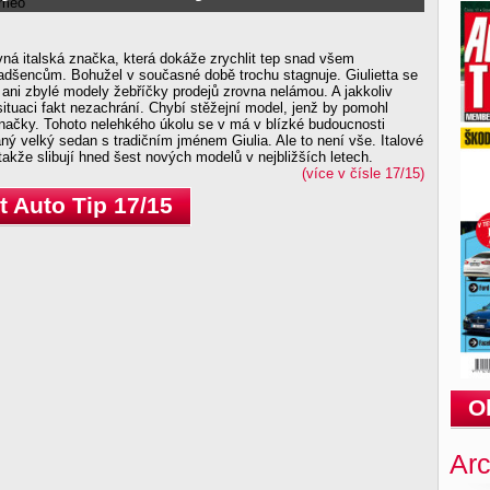
ná italská značka, která dokáže zrychlit tep snad všem
dšencům. Bohužel v současné době trochu stagnuje. Giulietta se
ani zbylé modely žebříčky prodejů zrovna nelámou. A jakkoliv
ituaci fakt nezachrání. Chybí stěžejní model, jenž by pomohl
 značky. Tohoto nelehkého úkolu se v má v blízké budoucnosti
aný velký sedan s tradičním jménem Giulia. Ale to není vše. Italové
takže slibují hned šest nových modelů v nejbližších letech.
(více v čísle 17/15)
 Auto Tip 17/15
O
Arc