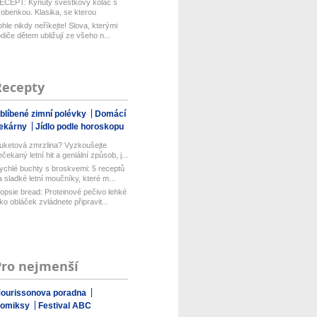
ECEPT: Kynutý švestkový koláč s
robenkou. Klasika, se kterou
aboduj...
ohle nikdy neříkejte! Slova, kterými
odiče dětem ubližují ze všeho n...
Recepty
blíbené zimní polévky
Domácí
ekárny
Jídlo podle horoskopu
uketová zmrzlina? Vyzkoušejte
ečekaný letní hit a geniální způsob, j...
ychlé buchty s broskvemi: 5 receptů
a sladké letní moučníky, které m...
opsie bread: Proteinové pečivo lehké
ako obláček zvládnete připravit...
Pro nejmenší
ourissonova poradna
omiksy
Festival ABC