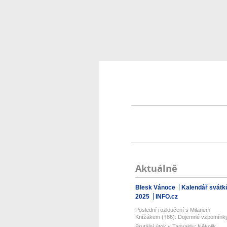
Aktuálně
Blesk Vánoce
Kalendář svátk
2025
INFO.cz
Poslední rozloučení s Milanem
Knížákem (†86): Dojemné vzpomínk
přátel...
Brutální útok v Tanvaldu: Několik