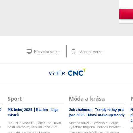
Klasická verze
Mobilní verze
VÝBĚR
Sport
Móda a krása
ů
MS hokej 2025
Biatlon
Liga
Jak zhubnout
Trendy nehty pro
N
mistrů
jaro 2025
Nové make-up trendy
p
J
ONLINE: Slavia B - Třinec 3:2. Dukla
Smrt na silnici v Letňanech: Policie
y
hostí Kroměříž, Karviná vede v Pr...
vyšetřuje tragickou nehodu motork...
O
ONLINE: Zbrojovka - Liberec.
Nahotinky na Měsíci: Astronautovy