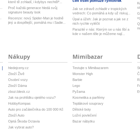
čím vším pomůže rýmovník
které tě zchladí, i kdybys nechtěl*...
K
..
s
Proč každá generace hledá svůj
Jak se zdravě zchladit v tropických
signature beauty look
vedrech: Co pomáhá a kdy už riskuj...
G
..
v
Recenze: nový Spider-Man je hodně
Úpal a úžeh: Jak je poznat a jak se z
Ub
jiný a dospělejší, pomáhá mu i Sadie...
nich rychle vyléčit
Q
n
Parazité v nás: Kterým se u nás líbí a
M
kde v našem těle je můžeme nají...
Nákupy
Mimibazar
hledejceny.cz
Testujte s Mimibazarem
S
i
Zboží Živě
Monster High
Č
Osobní vozy
Barbie
R
Zboží Dáma
Lego
F
zbozi.blesk.cz
Pyžama
E
Jak na prohlídku ojetého vozu?
Kosmetika a parfémy
HobbyKompas
Teplákové soupravy
Auto pro začátečníka do 100 000 Kč
Dětské boty
Zboží Auto
Ložní povlečení
Ojetá Škoda Octavia
Bazar nábytku
Jak vybrat auto?