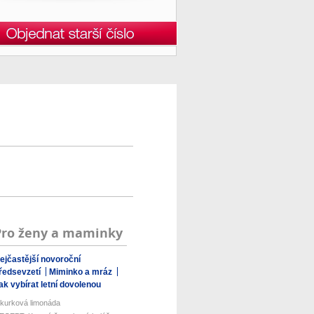
Pro ženy a maminky
ejčastější novoroční
ředsevzetí
Miminko a mráz
ak vybírat letní dovolenou
kurková limonáda