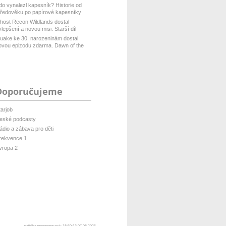
do vynalezl kapesník? Historie od
tředověku po papírové kapesníky
host Recon Wildlands dostal
ylepšení a novou misi. Starší díl
isof...
uake ke 30. narozeninám dostal
ovou epizodu zdarma. Dawn of the
ach...
Doporučujeme
tarjob
eské podcasty
ádio a zábava pro děti
rekvence 1
vropa 2
patička vygenerovaná: 18:50:13 07.08.2026