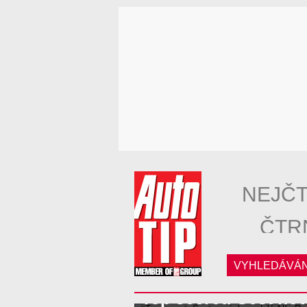
NEJČT
ČTR
VYHLEDÁVÁN
Top secret: Šest n