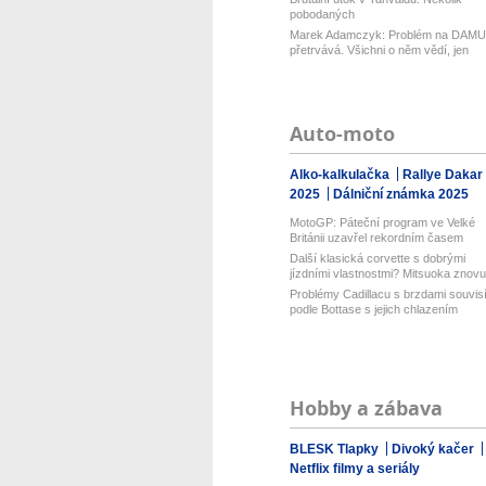
pobodaných
Marek Adamczyk: Problém na DAMU
přetrvává. Všichni o něm vědí, jen
moc...
Auto-moto
Alko-kalkulačka
Rallye Dakar
2025
Dálniční známka 2025
MotoGP: Páteční program ve Velké
Británii uzavřel rekordním časem
Bezz...
Další klasická corvette s dobrými
jízdními vlastnostmi? Mitsuoka znovu.
Problémy Cadillacu s brzdami souvis
podle Bottase s jejich chlazením
Hobby a zábava
BLESK Tlapky
Divoký kačer
Netflix filmy a seriály