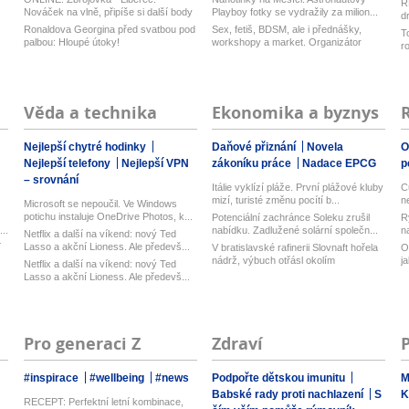
R
Nováček na vlně, připíše si další body
Playboy fotky se vydražily za milion...
d
pr...
z
Ronaldova Georgina před svatbou pod
Sex, fetiš, BDSM, ale i přednášky,
T
palbou: Hloupé útoky!
workshopy a market. Organizátor
r
Pra...
Věda a technika
Ekonomika a byznys
Nejlepší chytré hodinky
Daňové přiznání
Novela
O
Nejlepší telefony
Nejlepší VPN
zákoníku práce
Nadace EPCG
p
– srovnání
Itálie vyklízí pláže. První plážové kluby
C
mizí, turisté změnu pocítí b...
n
Microsoft se nepoučil. Ve Windows
potichu instaluje OneDrive Photos, k...
Potenciální zachránce Soleku zrušil
R
..
nabídku. Zadlužené solární společn...
n
Netflix a další na víkend: nový Ted
Lasso a akční Lioness. Ale předevš...
í
V bratislavské rafinerii Slovnaft hořela
O
nádrž, výbuch otřásl okolím
j
Netflix a další na víkend: nový Ted
Lasso a akční Lioness. Ale předevš...
Pro generaci Z
Zdraví
#inspirace
#wellbeing
#news
Podpořte dětskou imunitu
M
Babské rady proti nachlazení
S
K
RECEPT: Perfektní letní kombinace,