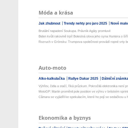
Móda a krása
Jak zhubnout
Trendy nehty pro jaro 2025
Nové make
Brutální napadení Soukupa. Právník Agáty promluvil
Biden kvůli rakovině trpí! Bolestná slova jeho syna Huntera o šíříc
Rozruch v Grónsku: Trumpova společnost provádí ropné vrty be
Auto-moto
Alko-kalkulačka
Rallye Dakar 2025
Dálniční známk
Výhřev, čidla a stačí, říká průzkum. Pokročilá elektronika není prio
MotoGP: Martin proměnil pole position ve výhru v britském sprin
Câmara se vyjádřil ke spekulacím, které ho pojí se sedačkou u
Ekonomika a byznys