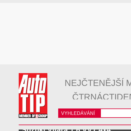
NEJČTENĚJŠÍ 
ČTRNÁCTIDE
VYHLEDÁVÁNÍ
Suzuki Vitara 1.6 VVT 4x4