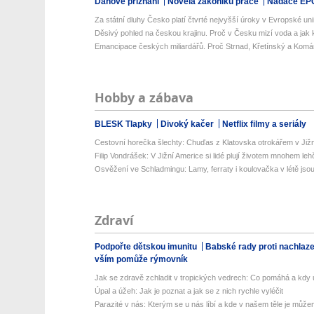
Daňové přiznání
Novela zákoníku práce
Nadace EP
Za státní dluhy Česko platí čtvrté nejvyšší úroky v Evropské uni
Děsivý pohled na českou krajinu. Proč v Česku mizí voda a jak k
Emancipace českých miliardářů. Proč Strnad, Křetínský a Komá
Hobby a zábava
BLESK Tlapky
Divoký kačer
Netflix filmy a seriály
Cestovní horečka šlechty: Chuďas z Klatovska otrokářem v Již
Filip Vondrášek: V Jižní Americe si lidé plují životem mnohem lehče
Osvěžení ve Schladmingu: Lamy, ferraty i koulovačka v létě jsou 
Zdraví
Podpořte dětskou imunitu
Babské rady proti nachlaz
vším pomůže rýmovník
Jak se zdravě zchladit v tropických vedrech: Co pomáhá a kdy už
Úpal a úžeh: Jak je poznat a jak se z nich rychle vyléčit
Parazité v nás: Kterým se u nás líbí a kde v našem těle je můžem