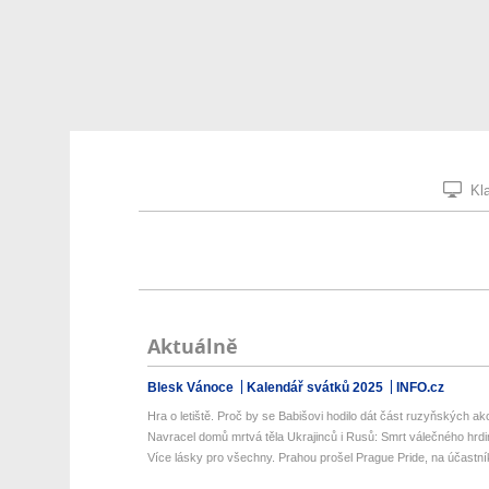
Kla
Aktuálně
Blesk Vánoce
Kalendář svátků 2025
INFO.cz
Hra o letiště. Proč by se Babišovi hodilo dát část ruzyňských akci
Navracel domů mrtvá těla Ukrajinců i Rusů: Smrt válečného hrdi
Více lásky pro všechny. Prahou prošel Prague Pride, na účastník