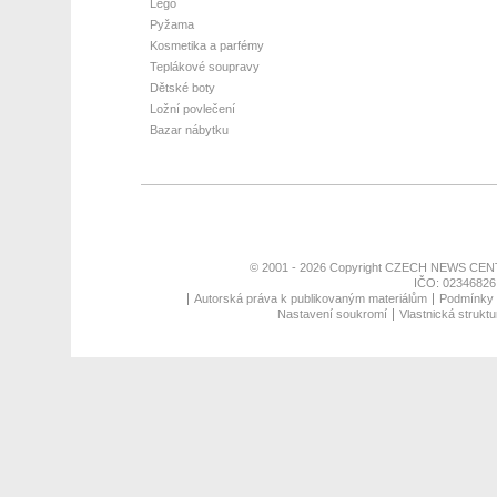
Lego
Pyžama
Kosmetika a parfémy
Teplákové soupravy
Dětské boty
Ložní povlečení
Bazar nábytku
© 2001 - 2026 Copyright
CZECH NEWS CENT
IČO: 02346826,
Autorská práva k publikovaným materiálům
Podmínky p
Nastavení soukromí
Vlastnická struktu