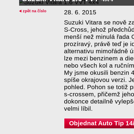
zpět na číslo
28. 6. 2015
Suzuki Vitara se nově z
S-Cross, jehož předchůd
menší než minulá řada G
prozíravý, právě teď je 
alternativu mimořádně ú
lze mezi benzinem a di
nebo všech kol a ruční
My jsme okusili benzin
spíše okrajovou verzi. J
pohled. Pohon se totiž p
s-crossem, přičemž jeho 
dokonce detailně vylepš
velmi líbil.
Objednat Auto Tip 14