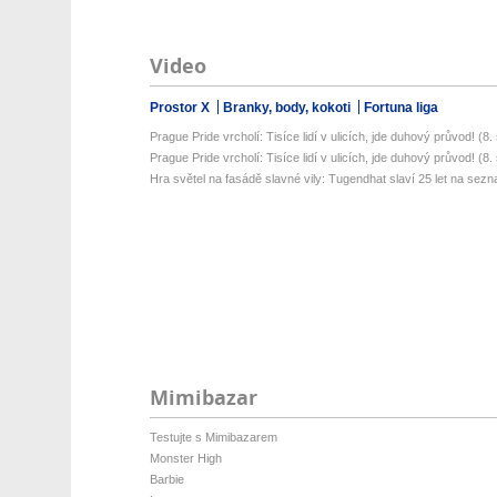
Video
Prostor X
Branky, body, kokoti
Fortuna liga
Prague Pride vrcholí: Tisíce lidí v ulicích, jde duhový průvod! (8. s
Prague Pride vrcholí: Tisíce lidí v ulicích, jde duhový průvod! (8. s
Hra světel na fasádě slavné vily: Tugendhat slaví 25 let na sez
Mimibazar
Testujte s Mimibazarem
Monster High
Barbie