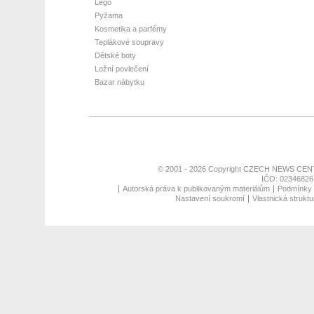
Lego
Pyžama
Kosmetika a parfémy
Teplákové soupravy
Dětské boty
Ložní povlečení
Bazar nábytku
© 2001 - 2026 Copyright
CZECH NEWS CENT
IČO: 02346826,
Autorská práva k publikovaným materiálům
Podmínky p
Nastavení soukromí
Vlastnická struktu