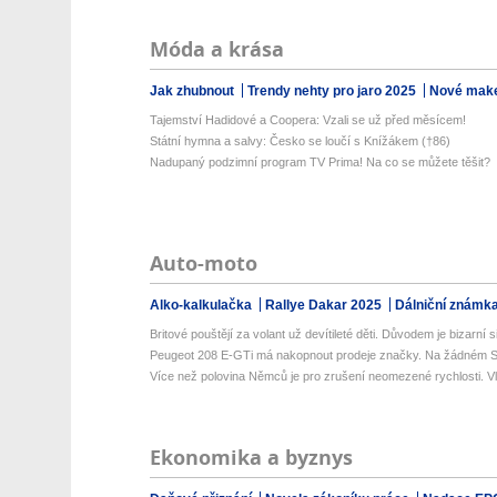
Móda a krása
Jak zhubnout
Trendy nehty pro jaro 2025
Nové make
Tajemství Hadidové a Coopera: Vzali se už před měsícem!
Státní hymna a salvy: Česko se loučí s Knížákem (†86)
Nadupaný podzimní program TV Prima! Na co se můžete těšit?
Auto-moto
Alko-kalkulačka
Rallye Dakar 2025
Dálniční známk
Britové pouštějí za volant už devítileté děti. Důvodem je bizarní si
Peugeot 208 E-GTi má nakopnout prodeje značky. Na žádném S
Více než polovina Němců je pro zrušení neomezené rychlosti. Vlá
Ekonomika a byznys