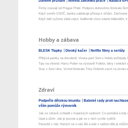
Daňové přiznání
Novela zákoníku práce
Nadace EP
Firmy couvají od Prague Pride. Podporu duhovému festivalu škrtl 
Když zemře OSVČ, banka zablokuje přístup k účtům. Záchrana ro
Když daň vyžene zlatá vejce. Kalifornie chce zdanit miliardáře, ti 
Hobby a zábava
BLESK Tlapky
Divoký kačer
Netflix filmy a seriály
Přibývá paniky na dovolené: Vnuka paní Soni v hotelu poštípaly š
Tipy na víkend: Harry Potter na výstavě! Folklor, bitvy i setkání 
Sraz v šest ráno. Vrchol festivalu Tóny Dolomit zazní za úsvitu v
Zdraví
Podpořte dětskou imunitu
Babské rady proti nachlaz
vším pomůže rýmovník
Jak se zdravě zchladit v tropických vedrech: Co pomáhá a kdy už
Úpal a úžeh: Jak je poznat a jak se z nich rychle vyléčit
Parazité v nás: Kterým se u nás líbí a kde v našem těle je můžem