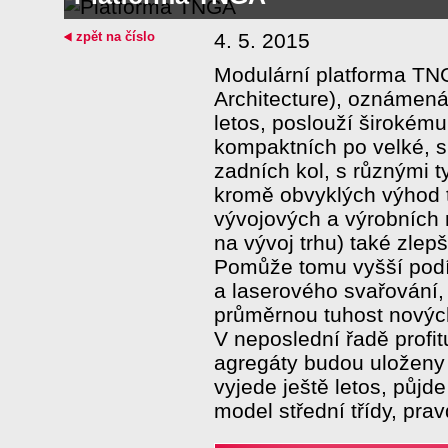
zpět na číslo
4. 5. 2015
Modulární platforma TN
Architecture), oznámen
letos, poslouží širokém
kompaktních po velké, 
zadních kol, s různými 
kromě obvyklých výhod 
vývojových a výrobních 
na vývoj trhu) také zlepš
Pomůže tomu vyšší podí
a laserového svařování, 
průměrnou tuhost novýc
V neposlední řadě profituj
agregáty budou uloženy 
vyjede ještě letos, půjd
model střední třídy, pra