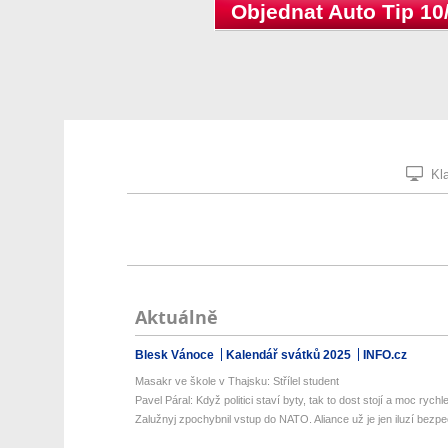
Objednat Auto Tip 10
Kla
Aktuálně
Blesk Vánoce
Kalendář svátků 2025
INFO.cz
Masakr ve škole v Thajsku: Střílel student
Pavel Páral: Když politici staví byty, tak to dost stojí a moc rychle 
Zalužnyj zpochybnil vstup do NATO. Aliance už je jen iluzí bezpeč