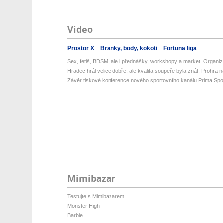
Video
Prostor X
Branky, body, kokoti
Fortuna liga
Sex, fetiš, BDSM, ale i přednášky, workshopy a market. Organizá
Hradec hrál velice dobře, ale kvalita soupeře byla znát. Prohra na 
Závěr tiskové konference nového sportovního kanálu Prima Spo
Mimibazar
Testujte s Mimibazarem
Monster High
Barbie