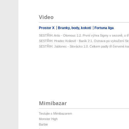
Video
Prostor X
Branky, body, kokoti
Fortuna liga
SESTŘIH: Artis - Olomouc 1:2. První výhra Sigmy v sezoně, o tř
SESTŘIH: Hradec Králové - Baník 2:1. Ostrava po vyloučení Sk
SESTŘIH: Jablonec - Slovácko 1:0. Celkem padly tři červené kart
Mimibazar
Testujte s Mimibazarem
Monster High
Barbie