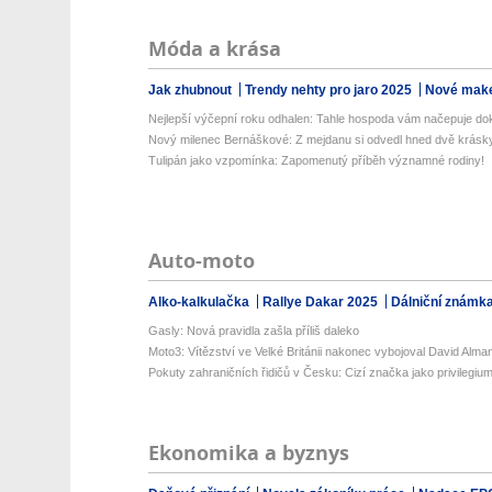
Móda a krása
Jak zhubnout
Trendy nehty pro jaro 2025
Nové make
Nejlepší výčepní roku odhalen: Tahle hospoda vám načepuje doko
Nový milenec Bernáškové: Z mejdanu si odvedl hned dvě krásk
Tulipán jako vzpomínka: Zapomenutý příběh významné rodiny!
Auto-moto
Alko-kalkulačka
Rallye Dakar 2025
Dálniční známk
Gasly: Nová pravidla zašla příliš daleko
Moto3: Vítězství ve Velké Británii nakonec vybojoval David Alma
Pokuty zahraničních řidičů v Česku: Cizí značka jako privilegiu
Ekonomika a byznys