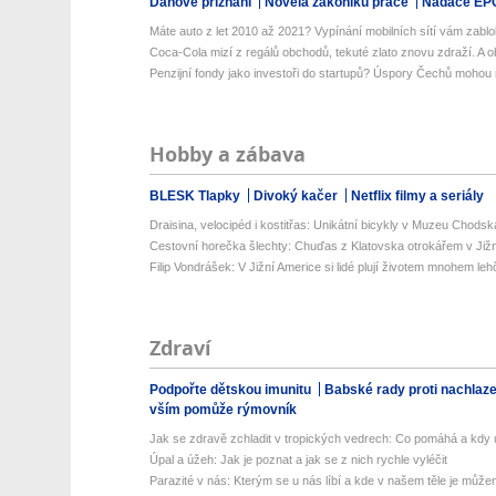
Daňové přiznání
Novela zákoníku práce
Nadace EP
Máte auto z let 2010 až 2021? Vypínání mobilních sítí vám zablok
Coca-Cola mizí z regálů obchodů, tekuté zlato znovu zdraží. A ob
Penzijní fondy jako investoři do startupů? Úspory Čechů mohou 
Hobby a zábava
BLESK Tlapky
Divoký kačer
Netflix filmy a seriály
Draisina, velocipéd i kostitřas: Unikátní bicykly v Muzeu Chodsk
Cestovní horečka šlechty: Chuďas z Klatovska otrokářem v Již
Filip Vondrášek: V Jižní Americe si lidé plují životem mnohem lehče
Zdraví
Podpořte dětskou imunitu
Babské rady proti nachlaz
vším pomůže rýmovník
Jak se zdravě zchladit v tropických vedrech: Co pomáhá a kdy už
Úpal a úžeh: Jak je poznat a jak se z nich rychle vyléčit
Parazité v nás: Kterým se u nás líbí a kde v našem těle je můžem