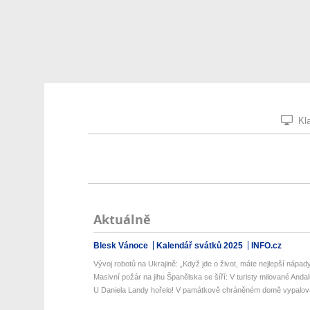
Kla
Aktuálně
Blesk Vánoce
Kalendář svátků 2025
INFO.cz
Vývoj robotů na Ukrajině: „Když jde o život, máte nejlepší nápady,
Masivní požár na jihu Španělska se šíří: V turisty milované Andalus
U Daniela Landy hořelo! V památkově chráněném domě vypalova