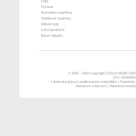
Lego
Pyžama
Kosmetika a parfémy
Teplákové soupravy
Dětské boty
Ložní povlečení
Bazar nábytku
© 2001 - 2026 Copyright
CZECH NEWS CENT
IČO: 02346826,
Autorská práva k publikovaným materiálům
Podmínky p
Nastavení soukromí
Vlastnická struktu