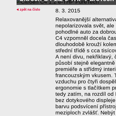
zpět na číslo
8. 3. 2015
Relaxovanější alternati
nepolarizovala svět, ale 
pohodlné auto za dobrou
C4 vzpomněl docela čast
dlouhodobě krouží kolem
střední třídě s cca tisí
A není divu, nekřiklavý,
působí stejně elegantně j
premiéře a střídmý interi
francouzským vkusem. T
vzduchu pro čtyři dospě
ergonomie s tlačítkem p
tedy zatím, na rozdíl od
bez dotykového displeje
barvu podsvícení přístroj
meziploch zvlášť. Nebýt 