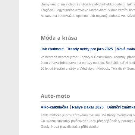
Dámy tančící na stolech i v ulicích a alkohol tekl proudem. Tak ra
Tragédie u egyptského letoviska Marsa Alam: V dole zemřel horní
Asistovaná sebevražda opozice. Lídr nejasný, dohoda ve hvězdác
Móda a krása
Jak zhubnout
Trendy nehty pro jaro 2025
Nové make
Ve vedrech nepracujeme? Teploty v Česku lámou rekordy, přijde 
Jsou v havarijním stavu, na opravy nebude: Bednárik zařízl pení
50 let od brutální vraždy u Valašských Klobouk: Těla dívek Somo
Auto-moto
Alko-kalkulačka
Rallye Dakar 2025
Dálniční známk
Tahle motorka je proti zdravému rozumu. Má litrový dvoutaktní o
Co ukazují statistiky pojišťoven? Jsou přesnější než ty policejní a
Gasly: Nová pravidla zašla příliš daleko