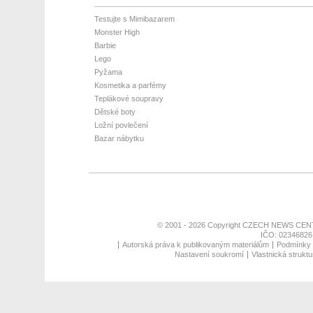
Testujte s Mimibazarem
Monster High
Barbie
Lego
Pyžama
Kosmetika a parfémy
Teplákové soupravy
Dětské boty
Ložní povlečení
Bazar nábytku
© 2001 - 2026 Copyright
CZECH NEWS CENT
IČO: 02346826,
Autorská práva k publikovaným materiálům
Podmínky p
Nastavení soukromí
Vlastnická struktu