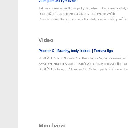
vším pomůže rýmovník
Jak se zdravě zchladit v tropických vedrech: Co pomáhá a kdy už
Úpal a úžeh: Jak je poznat a jak se z nich rychle vyléčit
Parazité v nás: Kterým se u nás líbí a kde v našem těle je můžem
Video
Prostor X
Branky, body, kokoti
Fortuna liga
SESTŘIH: Artis - Olomouc 1:2. První výhra Sigmy v sezoně, o tř
SESTŘIH: Hradec Králové - Baník 2:1. Ostrava po vyloučení Sk
SESTŘIH: Jablonec - Slovácko 1:0. Celkem padly tři červené kart
Mimibazar