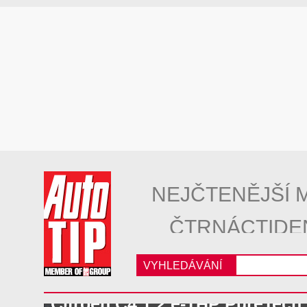
NEJČTENĚJŠÍ 
ČTRNÁCTIDE
VYHLEDÁVÁNÍ
Citroën C4 1.2 e-THP PureTech