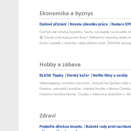
Ekonomika a byznys
Daňové přiznání
Novela zákoníku práce
Nadace EP
Čechům dál zdražují hypotéky. Sazby vystoupaly na dvouleté 
🎧 Chcete znát budoucnost firmy? Nefinanční reporting ukáže hro
Rusko vypadlo z dvacítky, vládu přebírá sever. Žebříček ukazuje
Hobby a zábava
BLESK Tlapky
Divoký kačer
Netflix filmy a seriály
Videomapping i scénické nasvícení. Jeskyně Na Špičáku ožije no
Draisina, velocipéd i kostitřas: Unikátní bicykly v Muzeu Chodsk
Cestovní horečka šlechty: Chuďas z Klatovska otrokářem v Již
Zdraví
Podpořte dětskou imunitu
Babské rady proti nachlaz