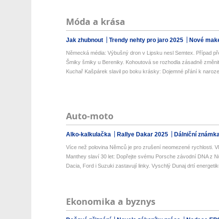
Móda a krása
Jak zhubnout
Trendy nehty pro jaro 2025
Nové make
Německá média: Výbušný dron v Lipsku nesl Semtex. Případ pře
Šmiky šmiky u Bereniky. Kohoutová se rozhodla zásadně změni
Kuchař Kašpárek slavil po boku krásky: Dojemné přání k naroz
Auto-moto
Alko-kalkulačka
Rallye Dakar 2025
Dálniční známk
Více než polovina Němců je pro zrušení neomezené rychlosti. Vlá
Manthey slaví 30 let: Dopřejte svému Porsche závodní DNA z Nü
Dacia, Ford i Suzuki zastavují linky. Vyschlý Dunaj drtí energetik
Ekonomika a byznys