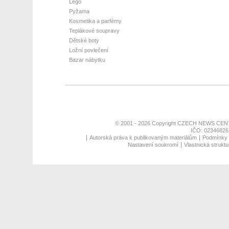
Lego
Pyžama
Kosmetika a parfémy
Teplákové soupravy
Dětské boty
Ložní povlečení
Bazar nábytku
© 2001 - 2026 Copyright
CZECH NEWS CENT
IČO: 02346826,
Autorská práva k publikovaným materiálům
Podmínky p
Nastavení soukromí
Vlastnická struktu