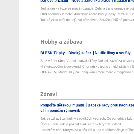
Daňové přiznání
Novela zákoníku práce
Nadace EP
Jedna česká iluze se právě rozpadá. Zelená transformace je poji
Obří obchod v letectví. Americké Apollo kupuje easyJet za 161 mil
Tekuté zlato opět dostojí své přezdívce. Zdražení běžné potravin
Hobby a zábava
BLESK Tlapky
Divoký kačer
Netflix filmy a seriály
Sraz v šest ráno. Vrchol festivalu Tóny Dolomit zazní za úsvitu v
Nízkorozpočtová dovolená? Chorvatsko jedno z nejdražších v Ev
OBRAZEM: Modré slzy na Tchaj-wanu mění moře v magickou ří
Zdraví
Podpořte dětskou imunitu
Babské rady proti nachlaz
vším pomůže rýmovník
Jak se zdravě zchladit v tropických vedrech: Co pomáhá a kdy už
Úpal a úžeh: Jak je poznat a jak se z nich rychle vyléčit
Parazité v nás: Kterým se u nás líbí a kde v našem těle je můžem