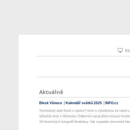
Kla
Aktuálně
Blesk Vánoce
Kalendář svátků 2025
INFO.cz
Teroristický útok Rusů v Lipsku!? Dron s výbušninou se našel u 
Výbušný dron v Německu: Odborníci varují před rostoucí hrozbou
18 historických fotografií Bratislavy. Jak vypadalo slovenské hlav