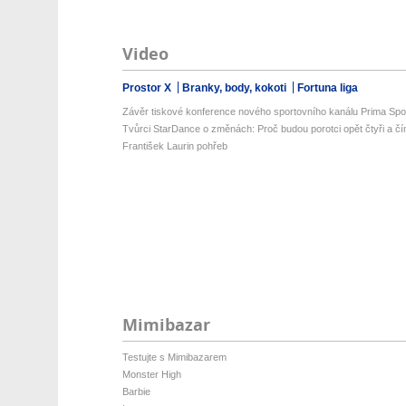
Video
Prostor X
Branky, body, kokoti
Fortuna liga
Závěr tiskové konference nového sportovního kanálu Prima Spo
Tvůrci StarDance o změnách: Proč budou porotci opět čtyři a čí
František Laurin pohřeb
Mimibazar
Testujte s Mimibazarem
Monster High
Barbie