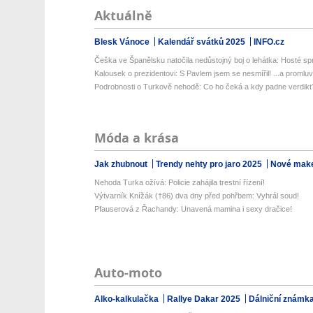
Aktuálně
Blesk Vánoce
Kalendář svátků 2025
INFO.cz
Češka ve Španělsku natočila nedůstojný boj o lehátka: Hosté spri
Kalousek o prezidentovi: S Pavlem jsem se nesmířil! ...a promluvil
Podrobnosti o Turkově nehodě: Co ho čeká a kdy padne verdikt
Móda a krása
Jak zhubnout
Trendy nehty pro jaro 2025
Nové make
Nehoda Turka ožívá: Policie zahájila trestní řízení!
Výtvarník Knížák (†86) dva dny před pohřbem: Vyhrál soud!
Pfauserová z Řachandy: Unavená mamina i sexy dračice!
Auto-moto
Alko-kalkulačka
Rallye Dakar 2025
Dálniční známk