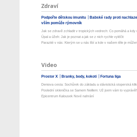
Zdraví
Podpořte dětskou imunitu
Babské rady proti nachlaz
vším pomůže rýmovník
Jak se zdravě zchladit v tropických vedrech: Co pomáhá a kdy už
Úpal a úžeh: Jak je poznat a jak se z nich rychle vyléčit
Parazité v nás: Kterým se u nás líbí a kde v našem těle je můžem
Video
Prostor X
Branky, body, kokoti
Fortuna liga
Deniova cesta: Sochůrek do základu a slávistická stoperská klik
Poslední sklenička se Samem Neillem: Už jsem vám to vyprávěl
Epicentrum Kalousek Nové nahrání