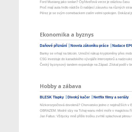
Ford Mustang jako sedan? Čtyřdveřová verze je otázkou času
Proč mají auta hrdlo nádrže či nabíjecí zásuvku na různých str
Pérez je se svým comebackem zatím velmi spokojen. Dokázal js
Ekonomika a byznys
Daňové přiznání
Novela zákoníku práce
Nadace EP
Banky se vrhají na bitcoin. Umožní nákup kryptoměny přes mobiln
CSG investuje do kanadského vývojáře interceptorů a nadzvuko
Český byznysový tandem expanduje na Západ. Získal podíl v bri
Hobby a zábava
BLESK Tlapky
Divoký kačer
Netflix filmy a seriály
Nízkorozpočtová dovolená? Chorvatsko jedno z nejdražších v Ev
OBRAZEM: Modré slzy na Tchaj-wanu mění moře v magickou ří
Jan Faltus: Vždycky mně přišlo trošku zvrhlé splachovat pitnou