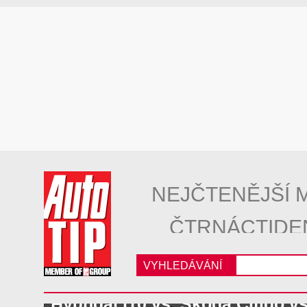
NEJČTENĚJŠÍ 
ČTRNÁCTIDE
VYHLEDÁVÁNÍ
Hyundai i10 vs. Škoda Citigo v