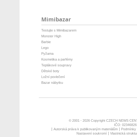
Mimibazar
Testujte s Mimibazarem
Monster High
Barbie
Lego
Pyžama
Kosmetika a parfémy
Teplákové soupravy
Dětské boty
Ložní povlečení
Bazar nábytku
© 2001 - 2026 Copyright
CZECH NEWS CENT
IČO: 02346826,
Autorská práva k publikovaným materiálům
Podmínky p
Nastavení soukromí
Vlastnická struktu