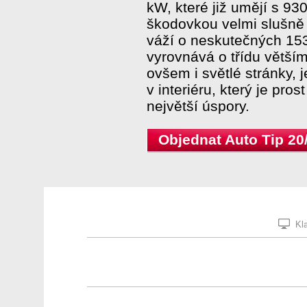
kW, které již umějí s 93
škodovkou velmi slušně 
váží o neskutečných 153
vyrovnává o třídu větš
ovšem i světlé stránky, 
v interiéru, který je pros
největší úspory.
Objednat Auto Tip 20
Kla