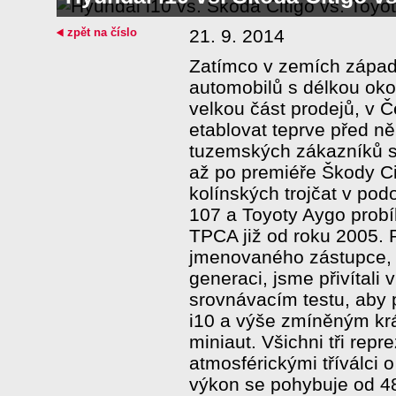
zpět na číslo
21. 9. 2014
Zatímco v zemích západ
automobilů s délkou okol
velkou část prodejů, v Č
etablovat teprve před n
tuzemských zákazníků se
až po premiéře Škody Cit
kolínských trojčat v po
107 a Toyoty Aygo probí
TPCA již od roku 2005. 
jmenovaného zástupce, t
generaci, jsme přivítal
srovnávacím testu, aby 
i10 a výše zmíněným kr
miniaut. Všichni tři repr
atmosférickými tříválci o 
výkon se pohybuje od 4