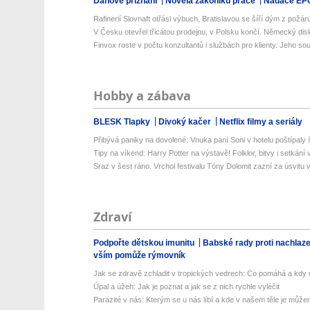
Daňové přiznání
Novela zákoníku práce
Nadace EP
Rafinerií Slovnaft otřásl výbuch, Bratislavou se šíří dým z požáru,
V Česku otevřel třicátou prodejnu, v Polsku končí. Německý disk
Finvox roste v počtu konzultantů i službách pro klienty. Jeho sou
Hobby a zábava
BLESK Tlapky
Divoký kačer
Netflix filmy a seriály
Přibývá paniky na dovolené: Vnuka paní Soni v hotelu poštípaly š
Tipy na víkend: Harry Potter na výstavě! Folklor, bitvy i setkání 
Sraz v šest ráno. Vrchol festivalu Tóny Dolomit zazní za úsvitu v
Zdraví
Podpořte dětskou imunitu
Babské rady proti nachlaz
vším pomůže rýmovník
Jak se zdravě zchladit v tropických vedrech: Co pomáhá a kdy už
Úpal a úžeh: Jak je poznat a jak se z nich rychle vyléčit
Parazité v nás: Kterým se u nás líbí a kde v našem těle je můžem