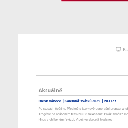
Kla
Aktuálně
Blesk Vánoce
Kalendář svátků 2025
INFO.cz
Po stopách češtiny: Přeskočte jazykově-generační propast aneb
Tragédie na oblíbeném festivalu Brutal Assault: Polák skočil z mo
Hnus v oblíbeném řetězci: V pečivu skotačil hlodavec!