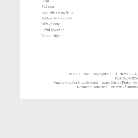
Lego
Pyžama
Kosmetika a parfémy
Teplákové soupravy
Dětské boty
Ložní povlečení
Bazar nábytku
© 2001 - 2026 Copyright
CZECH NEWS CENT
IČO: 02346826,
Autorská práva k publikovaným materiálům
Podmínky p
Nastavení soukromí
Vlastnická struktu