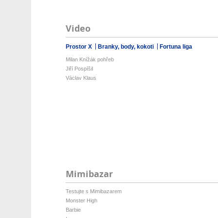
Video
Prostor X
Branky, body, kokoti
Fortuna liga
Milan Knížák pohřeb
Jiří Pospíšil
Václav Klaus
Mimibazar
Testujte s Mimibazarem
Monster High
Barbie