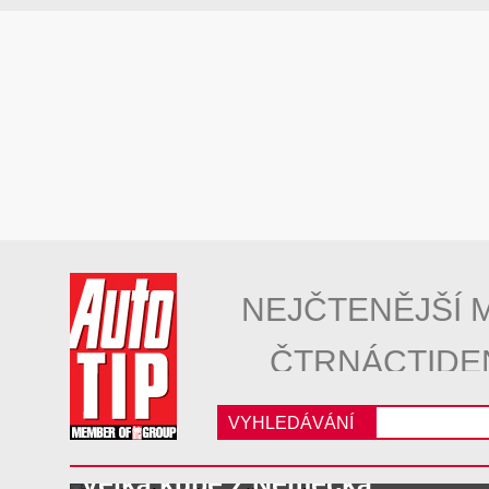
NEJČTENĚJŠÍ 
ČTRNÁCTIDE
VYHLEDÁVÁNÍ
Velká kupé z Německa