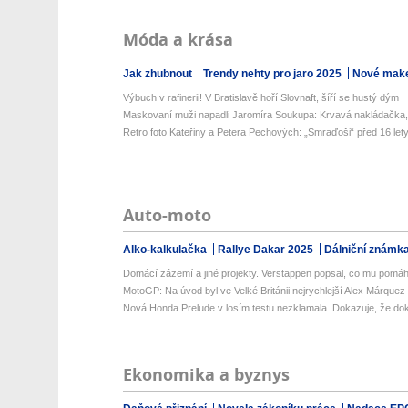
Móda a krása
Jak zhubnout
Trendy nehty pro jaro 2025
Nové make
Výbuch v rafinerii! V Bratislavě hoří Slovnaft, šíří se hustý dým
Maskovaní muži napadli Jaromíra Soukupa: Krvavá nakládačka, zm
Retro foto Kateřiny a Petera Pechových: „Smraďoši“ před 16 let
Auto-moto
Alko-kalkulačka
Rallye Dakar 2025
Dálniční známk
Domácí zázemí a jiné projekty. Verstappen popsal, co mu pomáh
MotoGP: Na úvod byl ve Velké Británii nejrychlejší Alex Márquez
Nová Honda Prelude v losím testu nezklamala. Dokazuje, že dok
Ekonomika a byznys