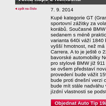
zpět na číslo
7. 9. 2014
Kupé kategorie GT (Gran
sportovní zážitky za vo
korábů. Současné BMW 6
sedanem s méně praktick
varianta 640i váží 1840 
vyšší hmotnost, než má
Carrera. A to je ještě o 
bavorské automobilky Nor
pro stylové BMW již 911
se ovšem představí nová 
provedení bude vážit 1
bude proti dnešní verzi o
bude mít stále nadváhu 
jízdní vlastnosti se pods
Objednat Auto Tip 19