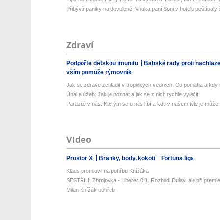
Přibývá paniky na dovolené: Vnuka paní Soni v hotelu poštípaly š
Zdraví
Podpořte dětskou imunitu
Babské rady proti nachlaz
vším pomůže rýmovník
Jak se zdravě zchladit v tropických vedrech: Co pomáhá a kdy už
Úpal a úžeh: Jak je poznat a jak se z nich rychle vyléčit
Parazité v nás: Kterým se u nás líbí a kde v našem těle je můžem
Video
Prostor X
Branky, body, kokoti
Fortuna liga
Klaus promluvil na pohřbu Knížáka
SESTŘIH: Zbrojovka - Liberec 0:1. Rozhodl Dulay, ale při premiéř
Milan Knížák pohřeb