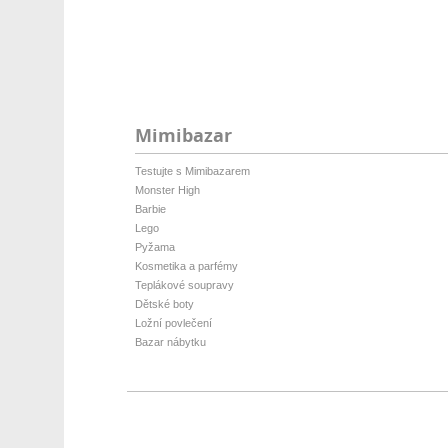
Mimibazar
Testujte s Mimibazarem
Monster High
Barbie
Lego
Pyžama
Kosmetika a parfémy
Teplákové soupravy
Dětské boty
Ložní povlečení
Bazar nábytku