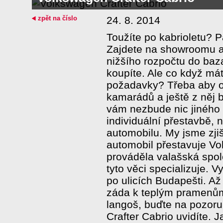
zpět na číslo
24. 8. 2014
Toužíte po kabrioletu? 
Zajdete na showroomu a
nižšího rozpočtu do baza
koupíte. Ale co když mát
požadavky? Třeba aby o
kamarádů a ještě z něj 
vám nezbude nic jiného
individuální přestavbě, 
automobilu. My jsme zjiš
automobil přestavuje Vo
prováděla valašská spol
tyto věci specializuje. 
po ulicích Budapešti. Až
záda k teplým pramenům
langoš, buďte na pozor
Crafter Cabrio uvidíte. 