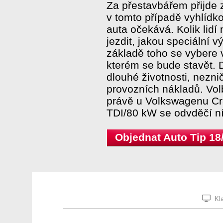
Za přestavbářem přijde 
v tomto případě vyhlídko
auta očekává. Kolik lidí
jezdit, jakou speciální 
základě toho se vybere
kterém se bude stavět. 
dlouhé životnosti, nezni
provozních nákladů. Vo
právě u Volkswagenu Cra
TDI/80 kW se odvděčí n
Objednat Auto Tip 18
Kla