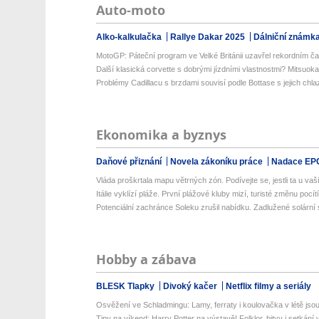
Auto-moto
Alko-kalkulačka
Rallye Dakar 2025
Dálniční známk
MotoGP: Páteční program ve Velké Británii uzavřel rekordním č
Další klasická corvette s dobrými jízdními vlastnostmi? Mitsuoka
Problémy Cadillacu s brzdami souvisí podle Bottase s jejich chl
Ekonomika a byznys
Daňové přiznání
Novela zákoníku práce
Nadace EP
Vláda proškrtala mapu větrných zón. Podívejte se, jestli ta u vaší
Itálie vyklízí pláže. První plážové kluby mizí, turisté změnu pocítí 
Potenciální zachránce Soleku zrušil nabídku. Zadlužené solární 
Hobby a zábava
BLESK Tlapky
Divoký kačer
Netflix filmy a seriály
Osvěžení ve Schladmingu: Lamy, ferraty i koulovačka v létě jsou 
Tipy na víkend: Harry Potter na výstavě! Folklor, bitvy i setkání 