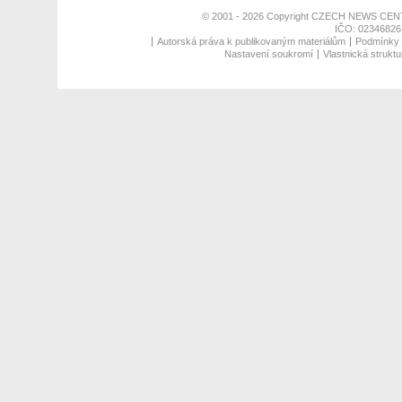
© 2001 - 2026 Copyright
CZECH NEWS CENT
IČO: 02346826,
Autorská práva k publikovaným materiálům
Podmínky p
Nastavení soukromí
Vlastnická struktu