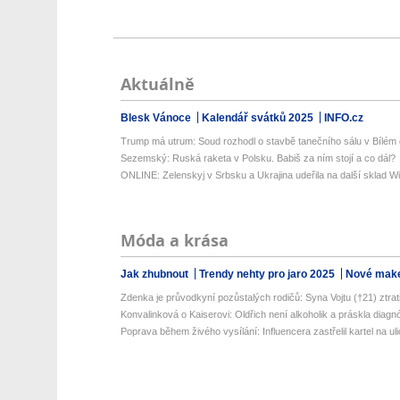
Aktuálně
Blesk Vánoce
Kalendář svátků 2025
INFO.cz
Trump má utrum: Soud rozhodl o stavbě tanečního sálu v Bílém
Sezemský: Ruská raketa v Polsku. Babiš za ním stojí a co dál?
ONLINE: Zelenskyj v Srbsku a Ukrajina udeřila na další sklad Wil
Móda a krása
Jak zhubnout
Trendy nehty pro jaro 2025
Nové make
Zdenka je průvodkyní pozůstalých rodičů: Syna Vojtu (†21) ztratil
Konvalinková o Kaiserovi: Oldřich není alkoholik a práskla diagn
Poprava během živého vysílání: Influencera zastřelil kartel na uli