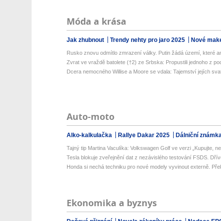
Móda a krása
Jak zhubnout
Trendy nehty pro jaro 2025
Nové make
Rusko znovu odmítlo zmrazení války. Putin žádá území, které ani
Zvrat ve vraždě batolete (†2) ze Srbska: Propustili jednoho z pod
Dcera nemocného Willise a Moore se vdala: Tajemství jejích svat
Auto-moto
Alko-kalkulačka
Rallye Dakar 2025
Dálniční známk
Tajný tip Martina Vaculíka: Volkswagen Golf ve verzi „Kupujte, než
Tesla blokuje zveřejnění dat z nezávislého testování FSDS. Dřív
Honda si nechá techniku pro nové modely vyvinout externě. Přek
Ekonomika a byznys