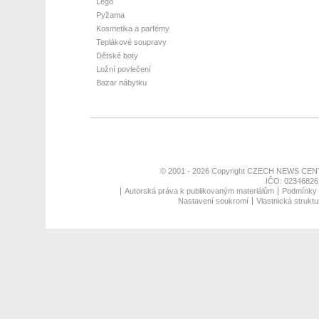
Lego
Pyžama
Kosmetika a parfémy
Teplákové soupravy
Dětské boty
Ložní povlečení
Bazar nábytku
© 2001 - 2026 Copyright
CZECH NEWS CENT
IČO: 02346826,
Autorská práva k publikovaným materiálům
Podmínky p
Nastavení soukromí
Vlastnická struktu