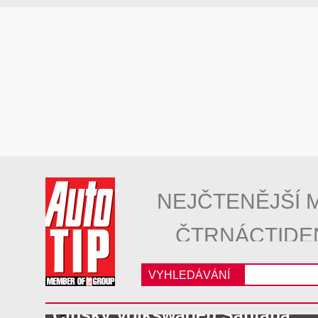
NEJČTENĚJŠÍ 
ČTRNÁCTIDE
VYHLEDÁVÁNÍ
Čínský Volkswagen Santana