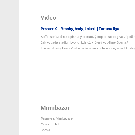
Video
Prostor X
Branky, body, kokoti
Fortuna liga
Spíše správně neodpískaný pokutový kop po souboji ve vápně 
Jak vypadá stadion Lyonu, kde už v úterý vyběhne Sparta?
Trenér Sparty Brian Priske na tiskové konferenci vyzdvihl kvality
Mimibazar
Testujte s Mimibazarem
Monster High
Barbie