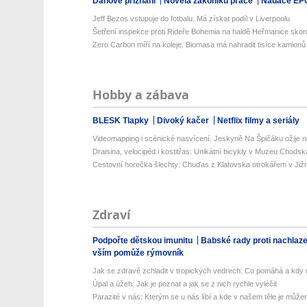
Daňové přiznání
Novela zákoníku práce
Nadace EP
Jeff Bezos vstupuje do fotbalu. Má získat podíl v Liverpoolu
Šetření inspekce proti Rideře Bohemia na haldě Heřmanice skonči
Zero Carbon míří na koleje. Biomasa má nahradit tisíce kamionů
Hobby a zábava
BLESK Tlapky
Divoký kačer
Netflix filmy a seriály
Videomapping i scénické nasvícení. Jeskyně Na Špičáku ožije no
Draisina, velocipéd i kostitřas: Unikátní bicykly v Muzeu Chodsk
Cestovní horečka šlechty: Chuďas z Klatovska otrokářem v Již
Zdraví
Podpořte dětskou imunitu
Babské rady proti nachlaz
vším pomůže rýmovník
Jak se zdravě zchladit v tropických vedrech: Co pomáhá a kdy už
Úpal a úžeh: Jak je poznat a jak se z nich rychle vyléčit
Parazité v nás: Kterým se u nás líbí a kde v našem těle je můžem