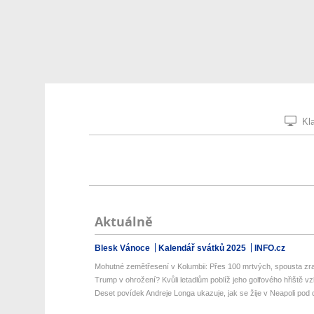
Kla
Aktuálně
Blesk Vánoce
Kalendář svátků 2025
INFO.cz
Mohutné zemětřesení v Kolumbii: Přes 100 mrtvých, spousta zra
Trump v ohrožení? Kvůli letadlům poblíž jeho golfového hřiště vzlé
Deset povídek Andreje Longa ukazuje, jak se žije v Neapoli pod d