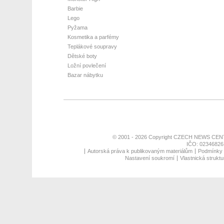
Barbie
Lego
Pyžama
Kosmetika a parfémy
Teplákové soupravy
Dětské boty
Ložní povlečení
Bazar nábytku
© 2001 - 2026 Copyright
CZECH NEWS CENT
IČO: 02346826,
Autorská práva k publikovaným materiálům
Podmínky p
Nastavení soukromí
Vlastnická struktu