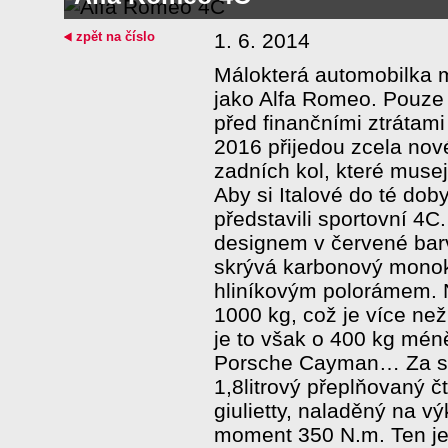
zpět na číslo
1. 6. 2014
Málokterá automobilka 
jako Alfa Romeo. Pouze 
před finančními ztrátami
2016 přijedou zcela no
zadních kol, které musej
Aby si Italové do té dob
představili sportovní 4
designem v červené bar
skrývá karbonový mono
hliníkovým polorámem. 
1000 kg, což je více ne
je to však o 400 kg mén
Porsche Cayman… Za sed
1,8litrový přeplňovaný č
giulietty, naladěný na v
moment 350 N.m. Ten je