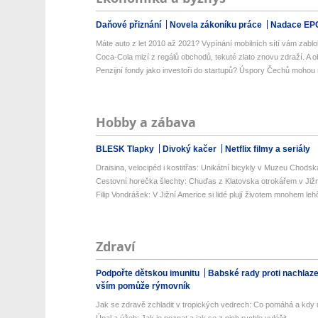
Daňové přiznání
Novela zákoníku práce
Nadace EP
Máte auto z let 2010 až 2021? Vypínání mobilních sítí vám zablok
Coca-Cola mizí z regálů obchodů, tekuté zlato znovu zdraží. A ob
Penzijní fondy jako investoři do startupů? Úspory Čechů mohou 
Hobby a zábava
BLESK Tlapky
Divoký kačer
Netflix filmy a seriály
Draisina, velocipéd i kostitřas: Unikátní bicykly v Muzeu Chodsk
Cestovní horečka šlechty: Chuďas z Klatovska otrokářem v Již
Filip Vondrášek: V Jižní Americe si lidé plují životem mnohem lehče
Zdraví
Podpořte dětskou imunitu
Babské rady proti nachlaz
vším pomůže rýmovník
Jak se zdravě zchladit v tropických vedrech: Co pomáhá a kdy už