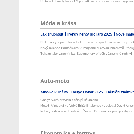
U Daniela Landy hořelo! V památkově chráněném domě vypalova
Móda a krása
Jak zhubnout
Trendy nehty pro jaro 2025
Nové make
Nejlepší výčepní roku odhalen: Tahle hospoda vám načepuje doko
Nový milenec Bernáškové: Z mejdanu si odvedl hned dvě krásk
Tulipán jako vzpomínka: Zapomenutý příběh významné rodiny!
Auto-moto
Alko-kalkulačka
Rallye Dakar 2025
Dálniční známk
Gasly: Nová pravidla zašla příliš daleko
Moto3: Vítězství ve Velké Británii nakonec vybojoval David Alma
Pokuty zahraničních řidičů v Česku: Cizí značka jako privilegiu
Ekonomika a byznys