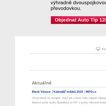
výhradně dvouspojkovo
převodovkou.
Objednat Auto Tip 12
Kla
Aktuálně
Blesk Vánoce
Kalendář svátků 2025
INFO.cz
Vývoj robotů na Ukrajině: „Když jde o život, máte nejlepší nápady,
Masivní požár na jihu Španělska se šíří: V turisty milované Andalus