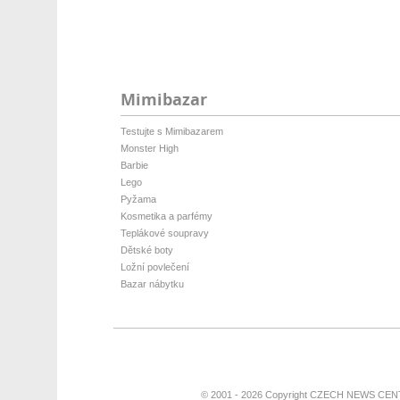
Mimibazar
Testujte s Mimibazarem
Monster High
Barbie
Lego
Pyžama
Kosmetika a parfémy
Teplákové soupravy
Dětské boty
Ložní povlečení
Bazar nábytku
© 2001 - 2026 Copyright
CZECH NEWS CENT