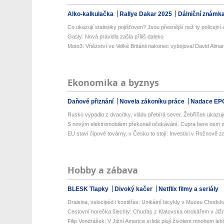
Alko-kalkulačka
Rallye Dakar 2025
Dálniční známk
Co ukazují statistiky pojišťoven? Jsou přesnější než ty policejní a
Gasly: Nová pravidla zašla příliš daleko
Moto3: Vítězství ve Velké Británii nakonec vybojoval David Alma
Ekonomika a byznys
Daňové přiznání
Novela zákoníku práce
Nadace EP
Rusko vypadlo z dvacítky, vládu přebírá sever. Žebříček ukazuje
S novým elektromobilem překonali očekávání. Cupra bere osm z 
EU staví čipové továrny, v Česku to stojí. Investici v Rožnově za
Hobby a zábava
BLESK Tlapky
Divoký kačer
Netflix filmy a seriály
Draisina, velocipéd i kostitřas: Unikátní bicykly v Muzeu Chodsk
Cestovní horečka šlechty: Chuďas z Klatovska otrokářem v Již
Filip Vondrášek: V Jižní Americe si lidé plují životem mnohem lehče