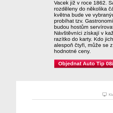
Vacek již v roce 1862. 
rozděleny do několika čá
května bude ve vybranýc
probíhat tzv. Gastronom
budou hostům servírovat
Návštěvníci získají v k
razítko do karty. Kdo ji
alespoň čtyři, může se z
hodnotné ceny.
Objednat Auto Tip 08
Kla