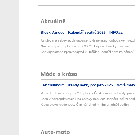
Aktuálně
Blesk Vánoce
Kalendář svátků 2025
INFO.cz
Asistovaná sebevražda opozice. Lídr nejasný, dohoda ve hvězdác
Návrat tropů s teplotami přes 36 °C! Přijdou i bouřky a ochlazení! 
Šéf Vojenského zpravodajství v Hráčích: Zamíří sem ze zákopů d
Móda a krása
Jak zhubnout
Trendy nehty pro jaro 2025
Nové make
Ve vedrech nepracujeme? Teploty v Česku lámou rekordy, přijde 
Jsou v havarijním stavu, na opravy nebude: Bednárik zařízl pení
Klaus o svém důchodu: Čím hůř chodím, tím snadněji sedím
Auto-moto