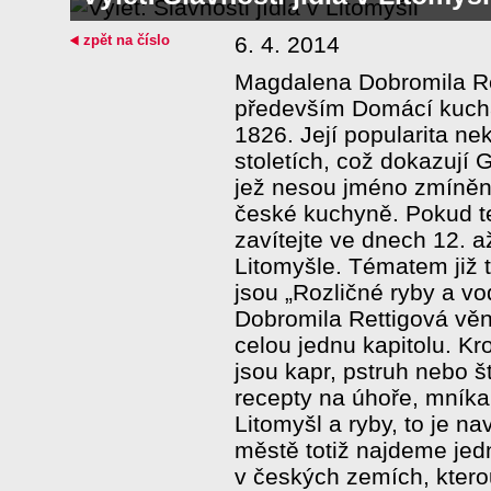
zpět na číslo
6. 4. 2014
Magdalena Dobromila Ret
především Domácí kucha
1826. Její popularita ne
stoletích, což dokazují 
jež nesou jméno zmíněn
české kuchyně. Pokud te
zavítejte ve dnech 12. a
Litomyšle. Tématem již t
jsou „Rozličné ryby a vo
Dobromila Rettigová vě
celou jednu kapitolu. Kr
jsou kapr, pstruh nebo š
recepty na úhoře, mníka
Litomyšl a ryby, to je na
městě totiž najdeme jed
v českých zemích, ktero