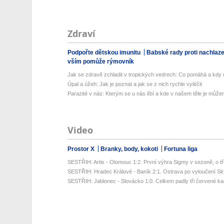
Zdraví
Podpořte dětskou imunitu
Babské rady proti nachlaz
vším pomůže rýmovník
Jak se zdravě zchladit v tropických vedrech: Co pomáhá a kdy už
Úpal a úžeh: Jak je poznat a jak se z nich rychle vyléčit
Parazité v nás: Kterým se u nás líbí a kde v našem těle je můžem
Video
Prostor X
Branky, body, kokoti
Fortuna liga
SESTŘIH: Artis - Olomouc 1:2. První výhra Sigmy v sezoně, o tř
SESTŘIH: Hradec Králové - Baník 2:1. Ostrava po vyloučení Sk
SESTŘIH: Jablonec - Slovácko 1:0. Celkem padly tři červené kart