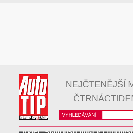
NEJČTENĚJŠÍ 
ČTRNÁCTIDE
VYHLEDÁVÁNÍ
Výlet: Slavnosti jídla v Litomyšl