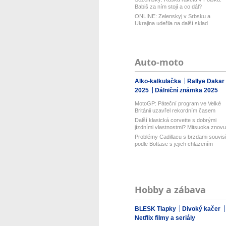
Babiš za ním stojí a co dál?
ONLINE: Zelenskyj v Srbsku a
Ukrajina udeřila na další sklad
Wildberri...
Auto-moto
Alko-kalkulačka
Rallye Dakar
2025
Dálniční známka 2025
MotoGP: Páteční program ve Velké
Británii uzavřel rekordním časem
Bezz...
Další klasická corvette s dobrými
jízdními vlastnostmi? Mitsuoka znovu.
Problémy Cadillacu s brzdami souvis
podle Bottase s jejich chlazením
Hobby a zábava
BLESK Tlapky
Divoký kačer
Netflix filmy a seriály