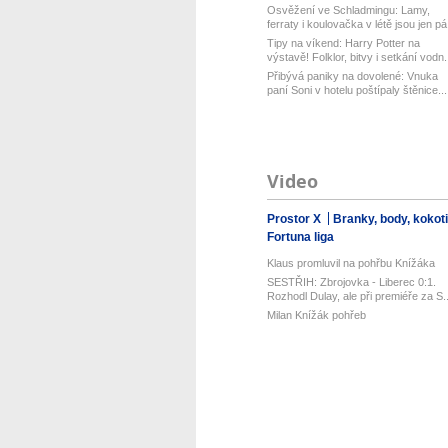
Osvěžení ve Schladmingu: Lamy,
ferraty i koulovačka v létě jsou jen pá.
Tipy na víkend: Harry Potter na
výstavě! Folklor, bitvy i setkání vodn.
Přibývá paniky na dovolené: Vnuka
paní Soni v hotelu poštípaly štěnice...
Video
Prostor X
Branky, body, kokot
Fortuna liga
Klaus promluvil na pohřbu Knížáka
SESTŘIH: Zbrojovka - Liberec 0:1.
Rozhodl Dulay, ale při premiéře za S..
Milan Knížák pohřeb