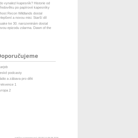
do vynalezl kapesník? Historie od
tředověku po papírové kapesníky
host Recon Wildlands dostal
ylepšení a novou misi. Starší díl
isof...
uake ke 30. narozeninám dostal
ovou epizodu zdarma. Dawn of the
ach...
Doporučujeme
tarjob
eské podcasty
ádio a zábava pro děti
rekvence 1
vropa 2
patička vygenerovaná: 00:30:14 08.08.2026