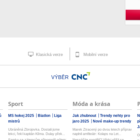
Klasická verze
Mobilní verze
VÝBĚR
Sport
Móda a krása
ů
MS hokej 2025
Biatlon
Liga
Jak zhubnout
Trendy nehty pro
N
mistrů
jaro 2025
Nové make-up trendy
p
J
Ubráněná Zbrojovka. Dostali jsme
Marek Ztracený po dvou letech příprav
lekci, řekl kapitán Klíma. Dulay přek...
naplnil amfiteátr: Kolaps na Let...
O
Samko se zájemcům připomněl gólem:
Nesnášíte pondělí? Vědci přišli se