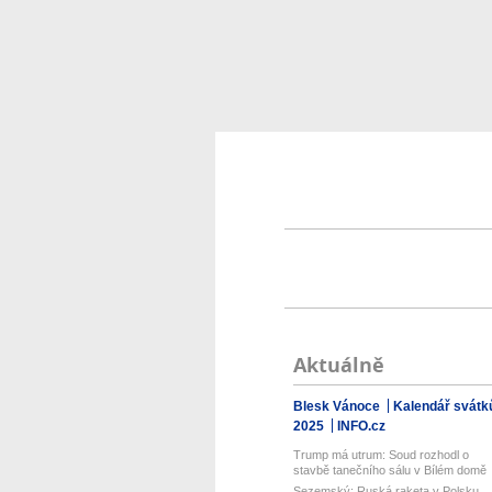
Aktuálně
Blesk Vánoce
Kalendář svátk
2025
INFO.cz
Trump má utrum: Soud rozhodl o
stavbě tanečního sálu v Bílém domě
Sezemský: Ruská raketa v Polsku.