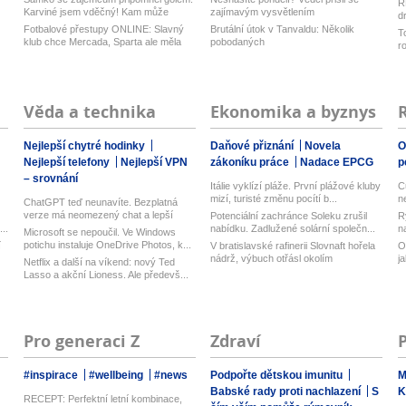
R
Karviné jsem vděčný! Kam může
zajímavým vysvětlením
d
odejí...
z
Fotbalové přestupy ONLINE: Slavný
Brutální útok v Tanvaldu: Několik
T
klub chce Mercada, Sparta ale měla
pobodaných
r
n...
Věda a technika
Ekonomika a byznys
Nejlepší chytré hodinky
Daňové přiznání
Novela
O
Nejlepší telefony
Nejlepší VPN
zákoníku práce
Nadace EPCG
p
– srovnání
Itálie vyklízí pláže. První plážové kluby
C
mizí, turisté změnu pocítí b...
n
ChatGPT teď neunavíte. Bezplatná
verze má neomezený chat a lepší
Potenciální zachránce Soleku zrušil
R
model...
..
nabídku. Zadlužené solární společn...
n
Microsoft se nepoučil. Ve Windows
potichu instaluje OneDrive Photos, k...
í
V bratislavské rafinerii Slovnaft hořela
O
nádrž, výbuch otřásl okolím
j
Netflix a další na víkend: nový Ted
Lasso a akční Lioness. Ale předevš...
Pro generaci Z
Zdraví
#inspirace
#wellbeing
#news
Podpořte dětskou imunitu
M
Babské rady proti nachlazení
S
K
RECEPT: Perfektní letní kombinace,