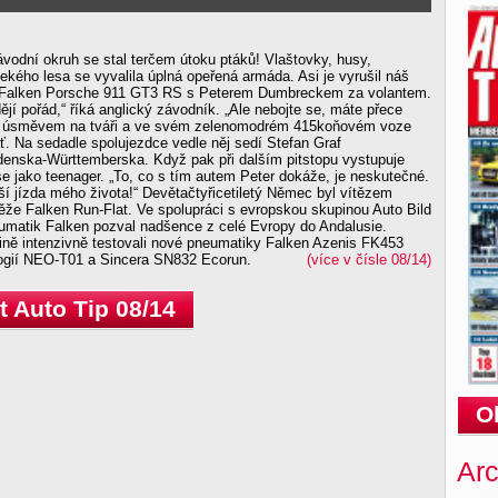
ávodní okruh se stal terčem útoku ptáků! Vlaštovky, husy,
kého lesa se vyvalila úplná opeřená armáda. Asi je vyrušil náš
- Falken Porsche 911 GT3 RS s Peterem Dumbreckem za volantem.
ějí pořád,“ říká anglický závodník. „Ale nebojte se, máte přece
s úsměvem na tváři a ve svém zelenomodrém 415koňovém voze
ať. Na sedadle spolujezdce vedle něj sedí Stefan Graf
nska-Württemberska. Když pak při dalším pitstopu vystupuje
se jako teenager. „To, co s tím autem Peter dokáže, je neskutečné.
jší jízda mého života!“ Devětačtyřicetiletý Němec byl vítězem
ěže Falken Run-Flat. Ve spolupráci s evropskou skupinou Auto Bild
eumatik Falken pozval nadšence z celé Evropy do Andalusie.
jině intenzivně testovali nové pneumatiky Falken Azenis FK453
logií NEO-T01 a Sincera SN832 Ecorun.
(více v čísle 08/14)
 Auto Tip 08/14
O
Arc