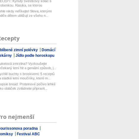
ECEPT: Kynutý švestkový koláč s
robenkou. Klasika, se kterou
aboduj...
ohle nikdy neříkejte! Slova, kterými
odiče dětem ubližují ze všeho n...
Recepty
blíbené zimní polévky
Domácí
ekárny
Jídlo podle horoskopu
uketová zmrzlina? Vyzkoušejte
ečekaný letní hit a geniální způsob, j...
ychlé buchty s broskvemi: 5 receptů
a sladké letní moučníky, které m...
opsie bread: Proteinové pečivo lehké
ako obláček zvládnete připravit...
Pro nejmenší
ourissonova poradna
omiksy
Festival ABC