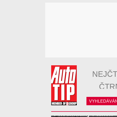
NEJČT
ČTR
VYHLEDÁVÁN
Pneumatiky Falken