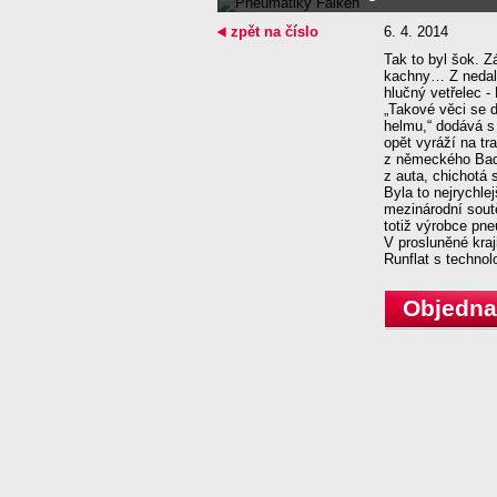
zpět na číslo
6. 4. 2014
Tak to byl šok. Z
kachny… Z nedale
hlučný vetřelec 
„Takové věci se d
helmu,“ dodává 
opět vyráží na tr
z německého Bade
z auta, chichotá 
Byla to nejrychle
mezinárodní sout
totiž výrobce pn
V prosluněné kra
Runflat s techno
Objednat