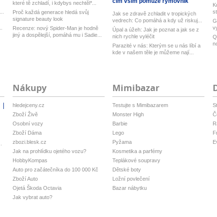
čím vším pomůže rýmovník
které tě zchladí, i kdybys nechtěl*...
K
..
s
Proč každá generace hledá svůj
Jak se zdravě zchladit v tropických
signature beauty look
vedrech: Co pomáhá a kdy už riskuj...
G
..
v
Recenze: nový Spider-Man je hodně
Úpal a úžeh: Jak je poznat a jak se z
Ub
jiný a dospělejší, pomáhá mu i Sadie...
nich rychle vyléčit
Q
n
Parazité v nás: Kterým se u nás líbí a
M
kde v našem těle je můžeme nají...
Nákupy
Mimibazar
hledejceny.cz
Testujte s Mimibazarem
S
i
Zboží Živě
Monster High
Č
Osobní vozy
Barbie
R
Zboží Dáma
Lego
F
zbozi.blesk.cz
Pyžama
E
.
Jak na prohlídku ojetého vozu?
Kosmetika a parfémy
HobbyKompas
Teplákové soupravy
Auto pro začátečníka do 100 000 Kč
Dětské boty
Zboží Auto
Ložní povlečení
Ojetá Škoda Octavia
Bazar nábytku
Jak vybrat auto?