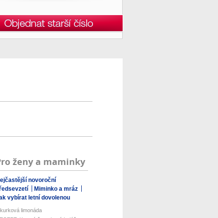
Pro ženy a maminky
ejčastější novoroční
ředsevzetí
Miminko a mráz
ak vybírat letní dovolenou
kurková limonáda