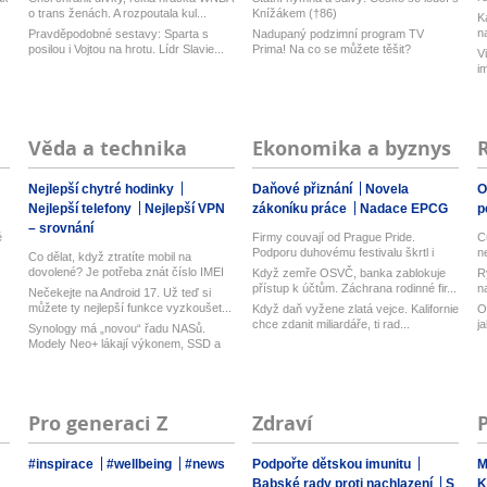
o trans ženách. A rozpoutala kul...
Knížákem (†86)
K
n
Pravděpodobné sestavy: Sparta s
Nadupaný podzimní program TV
posilou i Vojtou na hrotu. Lídr Slavie...
Prima! Na co se můžete těšit?
V
i
Věda a technika
Ekonomika a byznys
Nejlepší chytré hodinky
Daňové přiznání
Novela
O
Nejlepší telefony
Nejlepší VPN
zákoníku práce
Nadace EPCG
p
– srovnání
é
Firmy couvají od Prague Pride.
C
Podporu duhovému festivalu škrtl i
n
Co dělat, když ztratíte mobil na
Micr...
dovolené? Je potřeba znát číslo IMEI
Když zemře OSVČ, banka zablokuje
R
...
přístup k účtům. Záchrana rodinné fir...
n
Nečekejte na Android 17. Už teď si
můžete ty nejlepší funkce vyzkoušet...
Když daň vyžene zlatá vejce. Kalifornie
O
chce zdanit miliardáře, ti rad...
j
Synology má „novou“ řadu NASů.
Modely Neo+ lákají výkonem, SSD a
vyměn...
Pro generaci Z
Zdraví
#inspirace
#wellbeing
#news
Podpořte dětskou imunitu
M
Babské rady proti nachlazení
S
K