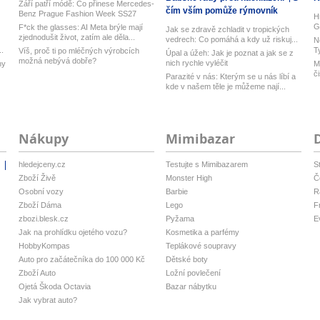
Září patří módě: Co přinese Mercedes-
čím vším pomůže rýmovník
Benz Prague Fashion Week SS27
H
G
F*ck the glasses: AI Meta brýle mají
Jak se zdravě zchladit v tropických
zjednodušit život, zatím ale děla...
vedrech: Co pomáhá a kdy už riskuj...
N
..
T
Víš, proč ti po mléčných výrobcích
Úpal a úžeh: Jak je poznat a jak se z
možná nebývá dobře?
nich rychle vyléčit
ny
M
č
Parazité v nás: Kterým se u nás líbí a
kde v našem těle je můžeme nají...
Nákupy
Mimibazar
hledejceny.cz
Testujte s Mimibazarem
S
i
Zboží Živě
Monster High
Č
Osobní vozy
Barbie
R
Zboží Dáma
Lego
F
zbozi.blesk.cz
Pyžama
E
Jak na prohlídku ojetého vozu?
Kosmetika a parfémy
HobbyKompas
Teplákové soupravy
Auto pro začátečníka do 100 000 Kč
Dětské boty
Zboží Auto
Ložní povlečení
Ojetá Škoda Octavia
Bazar nábytku
Jak vybrat auto?