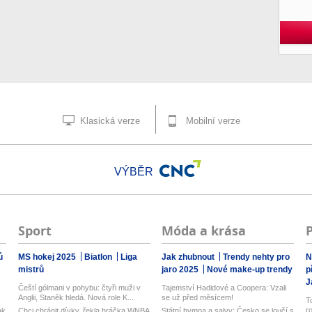
Klasická verze
Mobilní verze
VÝBĚR
Sport
Móda a krása
ů
MS hokej 2025
Biatlon
Liga
Jak zhubnout
Trendy nehty pro
N
mistrů
jaro 2025
Nové make-up trendy
p
J
Čeští gólmani v pohybu: čtyři muži v
Tajemství Hadidové a Coopera: Vzali
Anglii, Staněk hledá. Nová role K...
se už před měsícem!
T
r
ak
Chci chránit dívky, řekla hráčka WNBA
Státní hymna a salvy: Česko se loučí s