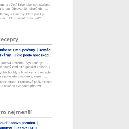
am na výlet? Krkonoše jsou sázkou
a jistotu. Objevte 10 nejlepších m...
itamíny a minerály, které posilují
munitu: Které si dát právě teď?
Recepty
blíbené zimní polévky
Domácí
ekárny
Jídlo podle horoskopu
uketová zmrzlina? Vyzkoušejte
ečekaný letní hit a geniální způsob, j...
ychlé buchty s broskvemi: 5 receptů
a sladké letní moučníky, které m...
opsie bread: Proteinové pečivo lehké
ako obláček zvládnete připravit...
Pro nejmenší
ourissonova poradna
omiksy
Festival ABC