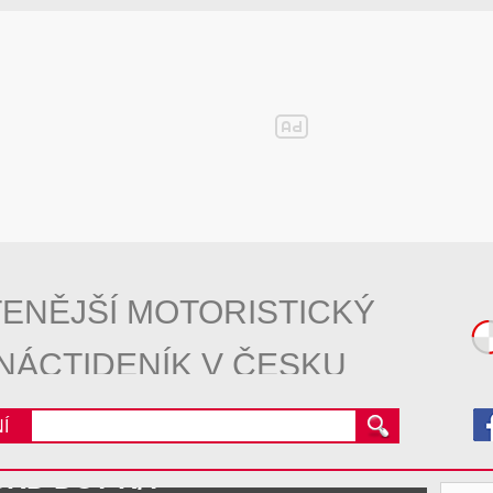
ENĚJŠÍ MOTORISTICKÝ
NÁCTIDENÍK V ČESKU
Í
CRD DCT R/T