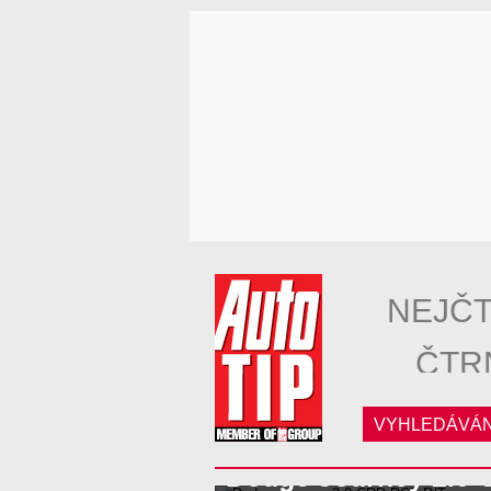
NEJČT
ČTR
VYHLEDÁVÁN
Dodge Journey 2.0 