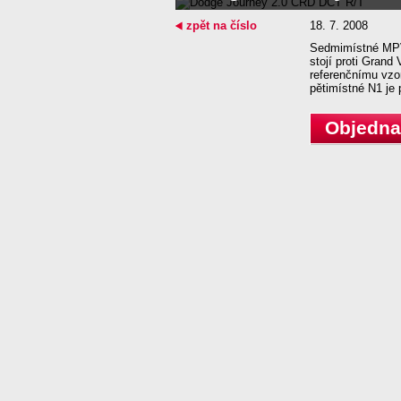
zpět na číslo
18. 7. 2008
Sedmimístné MPV
stojí proti Gran
referenčnímu vzo
pětimístné N1 je 
Objednat