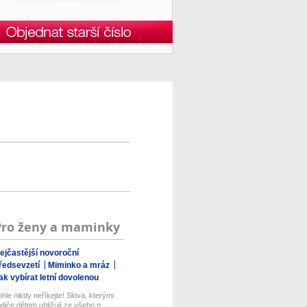
Pro ženy a maminky
ejčastější novoroční
ředsevzetí
Miminko a mráz
ak vybírat letní dovolenou
ohle nikdy neříkejte! Slova, kterými
odiče dětem ubližují ze všeho n...