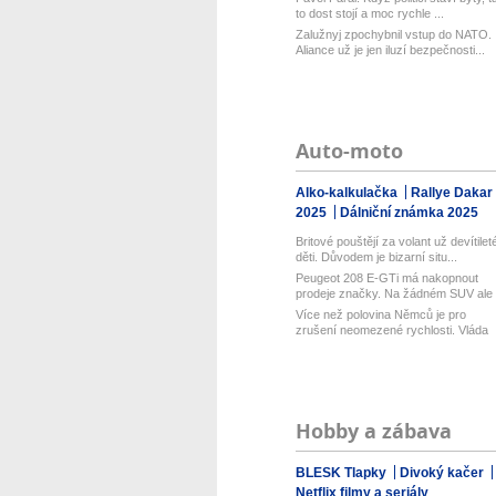
to dost stojí a moc rychle ...
Zalužnyj zpochybnil vstup do NATO.
Aliance už je jen iluzí bezpečnosti...
Auto-moto
Alko-kalkulačka
Rallye Dakar
2025
Dálniční známka 2025
Britové pouštějí za volant už devítilet
děti. Důvodem je bizarní situ...
Peugeot 208 E-GTi má nakopnout
prodeje značky. Na žádném SUV ale
označ...
Více než polovina Němců je pro
zrušení neomezené rychlosti. Vláda
řekl...
Hobby a zábava
BLESK Tlapky
Divoký kačer
Netflix filmy a seriály