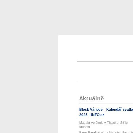
Aktuálně
Blesk Vánoce
Kalendář svátk
2025
INFO.cz
Masakr ve škole v Thajsku: Střílel
student
Pavel Páral: Když politici staví byty, t