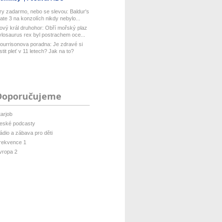
ry zadarmo, nebo se slevou: Baldur's
ate 3 na konzolích nikdy nebylo...
ový král druhohor: Obří mořský plaz
ylosaurus rex byl postrachem oce...
ourrisonova poradna: Je zdravé si
istit pleť v 11 letech? Jak na to?
Doporučujeme
tarjob
eské podcasty
ádio a zábava pro děti
rekvence 1
vropa 2