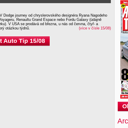
 Dodge journey od chryslerovského designéra Ryana Nagodeho
d Voyageru, Renaultu Grand Espace nebo Fordu Galaxy (údajně
rku). V USA se prodává od března, u nás od června, čtyř- a
prý otázkou týdnů.
(více v čísle 15/08)
 Auto Tip 15/08
O
Arc