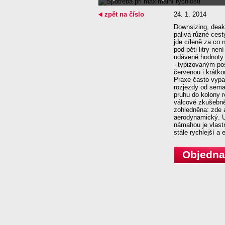
zpět na číslo
24. 1. 2014
Downsizing, deak
paliva různé ces
jde cíleně za co 
pod pěti litry n
udávené hodnoty 
- typizovaným po
červenou i krátk
Praxe často vypad
rozjezdy od semaf
pruhu do kolony 
válcové zkušebně
zohledněna: zde al
aerodynamický. Um
námahou je vlast
stále rychlejší a e
Objednat