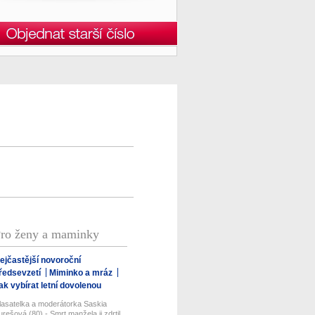
ro ženy a maminky
ejčastější novoroční
ředsevzetí
Miminko a mráz
ak vybírat letní dovolenou
lasatelka a moderátorka Saskia
urešová (80) - Smrt manžela ji zdrtil...