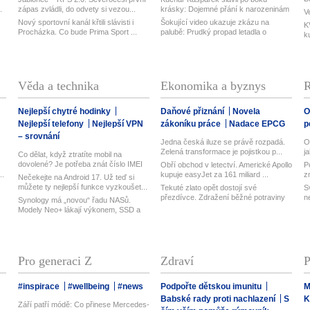
.
zápas zvládli, do odvety si vezou...
krásky: Dojemné přání k narozeninám
V
Nový sportovní kanál křtili slávisti i
Šokující video ukazuje zkázu na
K
Procházka. Co bude Prima Sport ...
palubě: Prudký propad letadla o
k
desítk...
Věda a technika
Ekonomika a byznys
R
Nejlepší chytré hodinky
Daňové přiznání
Novela
O
Nejlepší telefony
Nejlepší VPN
zákoníku práce
Nadace EPCG
p
– srovnání
Jedna česká iluze se právě rozpadá.
O
Zelená transformace je pojistkou p...
j
Co dělat, když ztratíte mobil na
dovolené? Je potřeba znát číslo IMEI
Obří obchod v letectví. Americké Apollo
P
...
..
kupuje easyJet za 161 miliard ...
z
Nečekejte na Android 17. Už teď si
můžete ty nejlepší funkce vyzkoušet...
Tekuté zlato opět dostojí své
S
přezdívce. Zdražení běžné potraviny
n
Synology má „novou“ řadu NASů.
brzy...
Modely Neo+ lákají výkonem, SSD a
vyměn...
Pro generaci Z
Zdraví
P
#inspirace
#wellbeing
#news
Podpořte dětskou imunitu
M
Babské rady proti nachlazení
S
K
Září patří módě: Co přinese Mercedes-