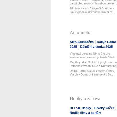
varují před rostoucí hrozbou pro evr..
18 historických fotografií Bratislavy.
Jak vypadalo slovenské hlavní m...
Auto-moto
Alko-kalkulačka
Rallye Dakar
2025
Dálniční známka 2025
Více než polovina Němců je pro
zrušení neomezené rychlosti. Vláda
řekl...
Manthey slaví 30 let: Dopřejte svému
Porsche závodní DNA z Nürburgring.
Dacia, Ford i Suzuki zastavují linky.
Vyschlý Dunaj drtí energetiku Ba...
Hobby a zábava
BLESK Tlapky
Divoký kačer
Netflix filmy a seriály