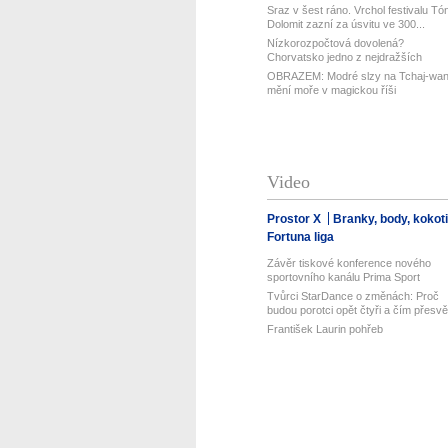
Sraz v šest ráno. Vrchol festivalu Tó
Dolomit zazní za úsvitu ve 300...
Nízkorozpočtová dovolená?
Chorvatsko jedno z nejdražších
v Evropě! Lev...
OBRAZEM: Modré slzy na Tchaj-wa
mění moře v magickou říši
Video
Prostor X
Branky, body, kokot
Fortuna liga
Závěr tiskové konference nového
sportovního kanálu Prima Sport
Tvůrci StarDance o změnách: Proč
budou porotci opět čtyři a čím přesvě.
František Laurin pohřeb