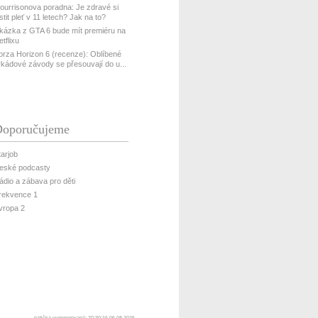
ourrisonova poradna: Je zdravé si
istit pleť v 11 letech? Jak na to?
kázka z GTA 6 bude mít premiéru na
etflixu
orza Horizon 6 (recenze): Oblíbené
rkádové závody se přesouvají do u...
oporučujeme
tarjob
eské podcasty
ádio a zábava pro děti
rekvence 1
vropa 2
patička vygenerovaná: 20:30:16 06.08.2026