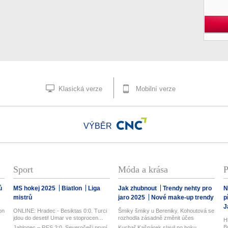
Klasická verze
Mobilní verze
VÝBĚR
Sport
Móda a krása
P
ů
MS hokej 2025
Biatlon
Liga
Jak zhubnout
Trendy nehty pro
N
mistrů
jaro 2025
Nové make-up trendy
p
J
on
ONLINE: Hradec - Besiktas 0:0. Turci
Šmiky šmiky u Bereniky. Kohoutová se
jdou do deseti! Umar ve stoprocen...
rozhodla zásadně změnit účes
H
B
Jablonec – RFS 2:0. Severočeši první
Kuchař Kašpárek slavil po boku