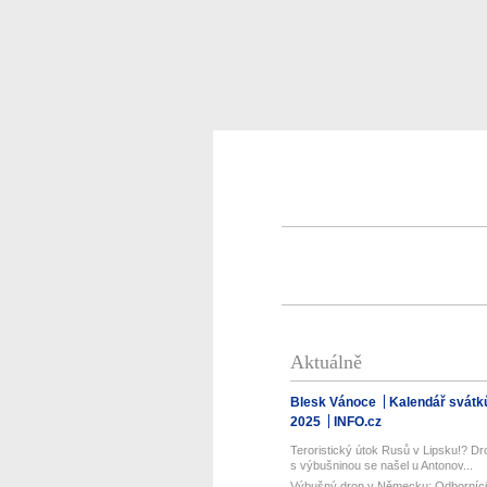
Aktuálně
Blesk Vánoce
Kalendář svátk
2025
INFO.cz
Teroristický útok Rusů v Lipsku!? Dr
s výbušninou se našel u Antonov...
Výbušný dron v Německu: Odborníci