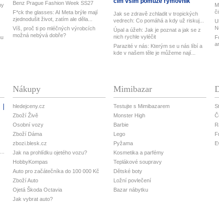
čím vším pomůže rýmovník
Benz Prague Fashion Week SS27
ny
M
č
F*ck the glasses: AI Meta brýle mají
Jak se zdravě zchladit v tropických
zjednodušit život, zatím ale děla...
vedrech: Co pomáhá a kdy už riskuj...
U
N
Víš, proč ti po mléčných výrobcích
Úpal a úžeh: Jak je poznat a jak se z
možná nebývá dobře?
nich rychle vyléčit
nu
F
a
Parazité v nás: Kterým se u nás líbí a
kde v našem těle je můžeme nají...
Nákupy
Mimibazar
D
hledejceny.cz
Testujte s Mimibazarem
S
i
Zboží Živě
Monster High
Č
Osobní vozy
Barbie
R
Zboží Dáma
Lego
F
zbozi.blesk.cz
Pyžama
E
..
Jak na prohlídku ojetého vozu?
Kosmetika a parfémy
HobbyKompas
Teplákové soupravy
Auto pro začátečníka do 100 000 Kč
Dětské boty
Zboží Auto
Ložní povlečení
Ojetá Škoda Octavia
Bazar nábytku
Jak vybrat auto?