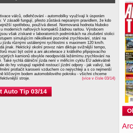
tivace válců, odlehčování - automobilky využívají k úsporám
ty. V zásadě fungují, přesto zůstává nepsaným pravidlem, že kdo
nejnižší spotřebou, používá diesel. Normovaná hodnota hluboko
ení u moderních naftových kompaktů žádnou raritou. Výrobcem
jsou však získané v laboratorních podmínkách na zkušební stolici
stupem simulujícím několikeré pozvolné zrychlování, stání na
ou jízdu různými ustálenými rychlostmi s maximem 120 km/h.
á jinak. Hektický okolní provoz nám diktuje svižnější tempo,
orů musí být ostré a ani akcelerace z krátkého připojovacího
rozjetých kamionů obvykle neodpovídá ležérnímu zrychlování na
. Také rychlá dálniční jízda není v měřicím cyklu EU adekvátně
e do hry vstupují rapidně rostoucí jízdní odpory - jak valivý, tak
ění protlačit karoserii vzduchem co nejrychleji a s co nejmenší
ně klíčovým bodem automobilového pokroku - všichni chceme
fektivnější stroje.
(více v čísle 03/14)
 Auto Tip 03/14
O
Arc