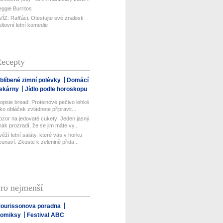
eggie Burritos
VÍZ: Rafťáci. Otestujte své znalosti
ultovní letní komedie
ecepty
blíbené zimní polévky
Domácí
ekárny
Jídlo podle horoskopu
opsie bread: Proteinové pečivo lehké
ako obláček zvládnete připravit...
ozor na jedovaté cukety! Jeden jasný
nak prozradí, že se jim máte vy...
věží letní saláty, které vás v horku
eunaví: Zkuste k zelenině přida...
ro nejmenší
ourissonova poradna
omiksy
Festival ABC