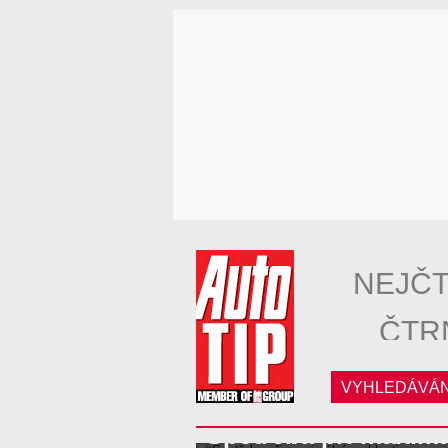
NEJČT
ČTR
VYHLEDÁVÁN
Spotřeba při maximál